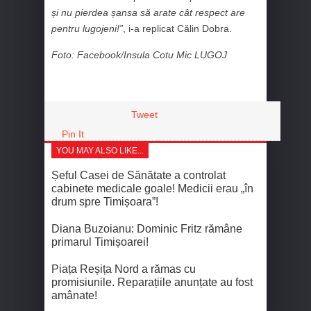
și nu pierdea șansa să arate cât respect are
pentru lugojeni!”
, i-a replicat Călin Dobra.
Foto: Facebook/Insula Cotu Mic LUGOJ
Tweet
Pin It
YOU MAY ALSO LIKE...
Șeful Casei de Sănătate a controlat
cabinete medicale goale! Medicii erau „în
drum spre Timișoara”!
Diana Buzoianu: Dominic Fritz rămâne
primarul Timișoarei!
Piața Reșița Nord a rămas cu
promisiunile. Reparațiile anunțate au fost
amânate!