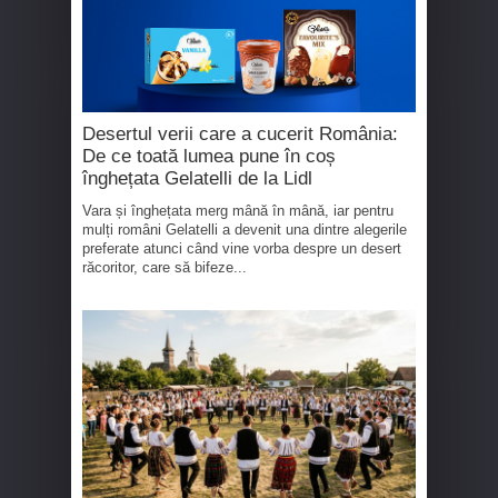
Desertul verii care a cucerit România:
De ce toată lumea pune în coș
înghețata Gelatelli de la Lidl
Vara și înghețata merg mână în mână, iar pentru
mulți români Gelatelli a devenit una dintre alegerile
preferate atunci când vine vorba despre un desert
răcoritor, care să bifeze...