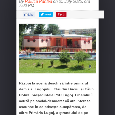
By
Raluca Pantea
on 25 July 2022, ora
7:00 PM
Război la scenă deschisă între primarul
demis al Lugojului, Claudiu Buciu, și Călin
Dobra, președintele PSD Lugoj. Liberalul îl
acuză pe social-democrat că are interese
ascunse în ce privește cumpărarea, de
către Primăria Lugoj, a ștrandului de pe