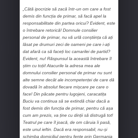
„Câtă ipocrizie să zacă într-un om care a fost
demis din funcția de primar, să facă apel la
responsabilitate din partea oricui? Evident, este
o întrebare retorică! Domnule consilier
personal de primar, nu vă urlă conștiința că ați
lăsat pe drumuri zeci de oameni pe care i-ați
dat afară ca să faceți loc camarilei de partid?
Evident, nu! Răspunsul la această întrebare îl
știm cu toții! Atacurile la adresa mea ale
domnului consilier personal de primar nu sunt
alte semne decât ale incompetenței de care dă
dovadă în absolut fiecare mișcare pe care o
face! Din păcate pentru lugojeni, caracatița
Buciu va continua să se extindă chiar dacă a
fost demis din funcția de primar, pentru că așa
cum am prezis, va ține cu dinții să distrugă tot!
Teatrul pe care îl joacă, de om căruia îi pasă,
este unul ieftin. Dacă era responsabil, nu-și
schimba domiciliul pentru fente prin Germania