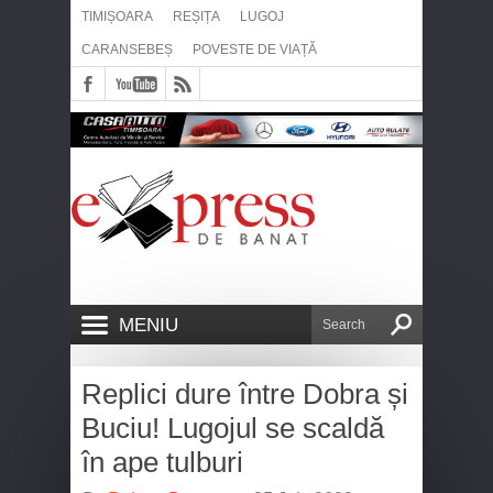
TIMIȘOARA
REȘIȚA
LUGOJ
CARANSEBEȘ
POVESTE DE VIAȚĂ
MENIU
Replici dure între Dobra și
Buciu! Lugojul se scaldă
în ape tulburi