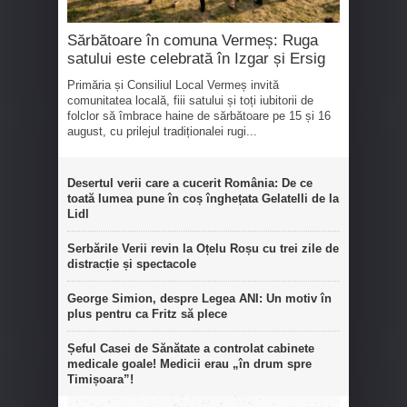
Sărbătoare în comuna Vermeș: Ruga
satului este celebrată în Izgar și Ersig
Primăria și Consiliul Local Vermeș invită
comunitatea locală, fiii satului și toți iubitorii de
folclor să îmbrace haine de sărbătoare pe 15 și 16
august, cu prilejul tradiționalei rugi...
Desertul verii care a cucerit România: De ce
toată lumea pune în coș înghețata Gelatelli de la
Lidl
Serbările Verii revin la Oțelu Roșu cu trei zile de
distracție și spectacole
George Simion, despre Legea ANI: Un motiv în
plus pentru ca Fritz să plece
Șeful Casei de Sănătate a controlat cabinete
medicale goale! Medicii erau „în drum spre
Timișoara”!