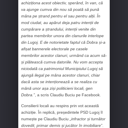
achiziționa acest obiectiv, sperând, în van, că
va ajunge cumva din nou să poată să pună
mâna pe ștrand pentru el sau pentru alții. În
mod ciudat, au apărut deja patru intenții de
cumpărare a ștrandului, intenții venite din
partea membrilor unora din clanurile interlope
din Lugoj. E de notorietate faptul că Dobra și-a
afișat bannerele electorale pe casele
membrilor acestor clanuri, urmând ca acum să-
și plătească cumva datoriile. Nu vom accepta
niciodată ca patrimoniul Municipiului Lugoj să
ajungă ilegal pe mâna acestor clanuri, chiar
dacă asta se intenționează a se realiza cu
mână unor așa ziși politicieni locali, gen
Dobra.”
, a scris Claudiu Buciu pe Facebook.
Consilierii locali au respins prin vot această
achiziție. În replică, președintele PSD Lugoj îl
numește pe Claudiu Buciu
„infractor și turnător
dovedit, primar demis și jucător în imobiliare”
.