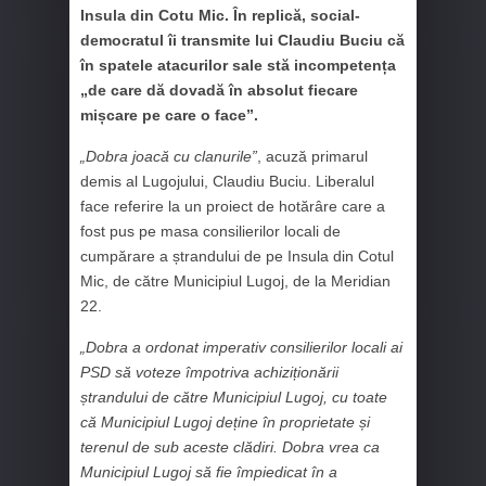
Insula din Cotu Mic. În replică, social-
democratul îi transmite lui Claudiu Buciu că
în spatele atacurilor sale stă incompetența
„de care dă dovadă în absolut fiecare
mișcare pe care o face”.
„Dobra joacă cu clanurile”
, acuză primarul
demis al Lugojului, Claudiu Buciu. Liberalul
face referire la un proiect de hotărâre care a
fost pus pe masa consilierilor locali de
cumpărare a ștrandului de pe Insula din Cotul
Mic, de către Municipiul Lugoj, de la Meridian
22.
„Dobra a ordonat imperativ consilierilor locali ai
PSD să voteze împotriva achiziționării
ștrandului de către Municipiul Lugoj, cu toate
că Municipiul Lugoj deține în proprietate și
terenul de sub aceste clădiri. Dobra vrea ca
Municipiul Lugoj să fie împiedicat în a