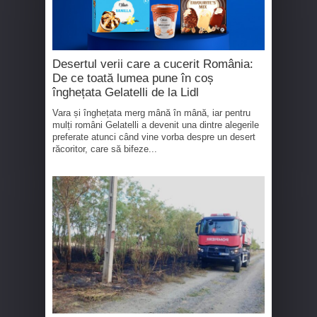
Desertul verii care a cucerit România:
De ce toată lumea pune în coș
înghețata Gelatelli de la Lidl
Vara și înghețata merg mână în mână, iar pentru
mulți români Gelatelli a devenit una dintre alegerile
preferate atunci când vine vorba despre un desert
răcoritor, care să bifeze...