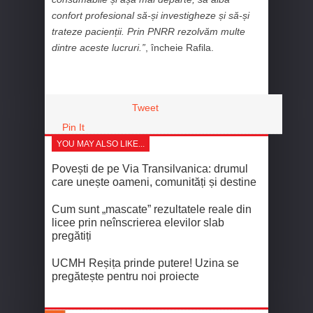
confort profesional să-și investigheze și să-și
trateze pacienții. Prin PNRR rezolvăm multe
dintre aceste lucruri.”
, încheie Rafila.
Tweet
Pin It
YOU MAY ALSO LIKE...
Povești de pe Via Transilvanica: drumul
care unește oameni, comunități și destine
Cum sunt „mascate” rezultatele reale din
licee prin neînscrierea elevilor slab
pregătiți
UCMH Reșița prinde putere! Uzina se
pregătește pentru noi proiecte