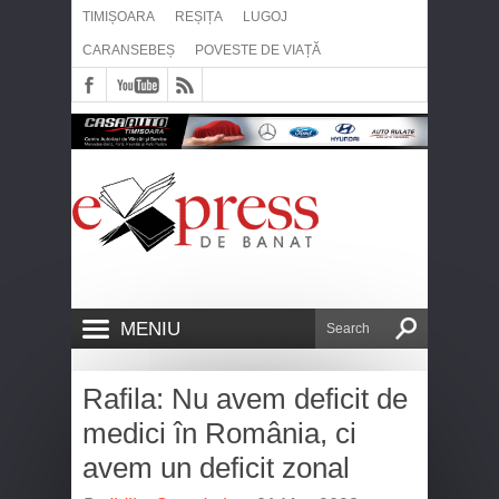
TIMIȘOARA
REȘIȚA
LUGOJ
CARANSEBEȘ
POVESTE DE VIAȚĂ
MENIU
Rafila: Nu avem deficit de
medici în România, ci
avem un deficit zonal