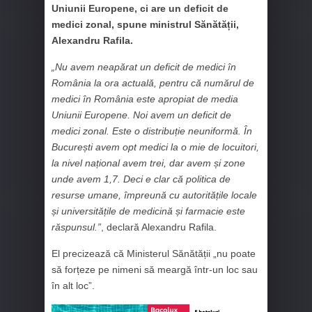
Uniunii Europene, ci are un deficit de
medici zonal, spune ministrul Sănătății,
Alexandru Rafila.
„Nu avem neapărat un deficit de medici în
România la ora actuală, pentru că numărul de
medici în România este apropiat de media
Uniunii Europene. Noi avem un deficit de
medici zonal. Este o distribuție neuniformă. În
București avem opt medici la o mie de locuitori,
la nivel național avem trei, dar avem și zone
unde avem 1,7. Deci e clar că politica de
resurse umane, împreună cu autoritățile locale
și universitățile de medicină și farmacie este
răspunsul.”
, declară Alexandru Rafila.
El precizează că Ministerul Sănătății „nu poate
să forțeze pe nimeni să meargă într-un loc sau
în alt loc”.