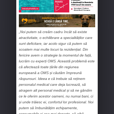
„Noi putem să creăm cadru încât să existe
atractivitate, o echilibrare a specialităților care
sunt deficitare, iar acolo sigur că putem să
scoatem mai multe locuri la rezidențiat. Din
fericire avem o strategie la momentul de față,
lucrăm cu experți OMS. Această problemă este
că afectează toate țările din regiunea
europeană a OMS și căutăm împreună
răspunsuri. Ideea e că trebuie să reținem
personalul medical care deja lucrează, să
atragem alt personal medical și să ne gândim
ce le oferim acestor oameni, nu numai bani, ci
și unde trăiesc ei, confortul lor profesional. Noi
putem să îmbunătățim echipamente,
consumabile și așa mai departe, să aibă