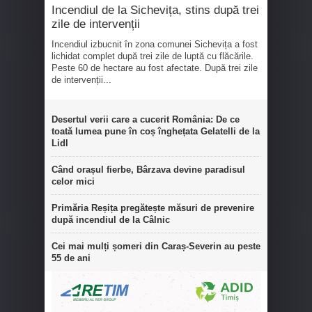
Incendiul de la Sichevița, stins după trei
zile de intervenții
Incendiul izbucnit în zona comunei Sichevița a fost
lichidat complet după trei zile de luptă cu flăcările.
Peste 60 de hectare au fost afectate. După trei zile
de intervenții...
Desertul verii care a cucerit România: De ce
toată lumea pune în coș înghețata Gelatelli de la
Lidl
Când orașul fierbe, Bârzava devine paradisul
celor mici
Primăria Reșița pregătește măsuri de prevenire
după incendiul de la Câlnic
Cei mai mulți șomeri din Caraș-Severin au peste
55 de ani