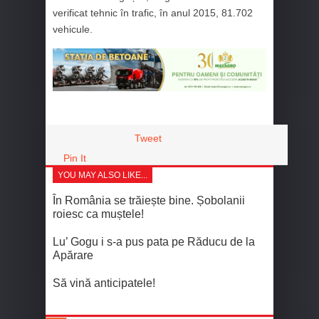
verificat tehnic în trafic, în anul 2015, 81.702
vehicule.
Tweet
Pin It
YOU MAY ALSO LIKE...
În România se trăiește bine. Șobolanii
roiesc ca muștele!
Lu’ Gogu i s-a pus pata pe Răducu de la
Apărare
Să vină anticipatele!