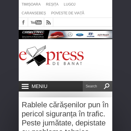
TIMIȘOARA
REȘIȚA
LUGOJ
CARANSEBEȘ
POVESTE DE VIAȚĂ
MENIU
Rablele cărășenilor pun în
pericol siguranța în trafic.
Peste jumătate, depistate