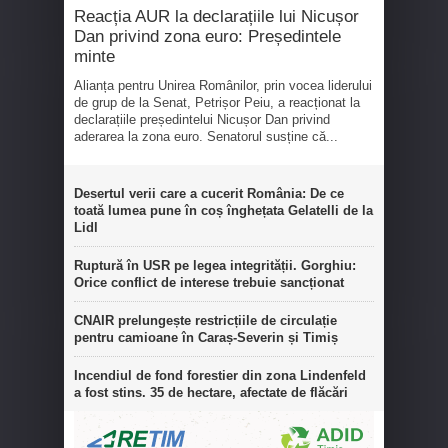
Reacția AUR la declarațiile lui Nicușor
Dan privind zona euro: Președintele
minte
Alianța pentru Unirea Românilor, prin vocea liderului
de grup de la Senat, Petrișor Peiu, a reacționat la
declarațiile președintelui Nicușor Dan privind
aderarea la zona euro. Senatorul susține că...
Desertul verii care a cucerit România: De ce
toată lumea pune în coș înghețata Gelatelli de la
Lidl
Ruptură în USR pe legea integrității. Gorghiu:
Orice conflict de interese trebuie sancționat
CNAIR prelungește restricțiile de circulație
pentru camioane în Caraș-Severin și Timiș
Incendiul de fond forestier din zona Lindenfeld
a fost stins. 35 de hectare, afectate de flăcări