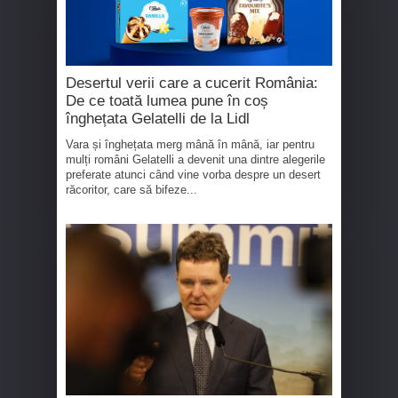
Desertul verii care a cucerit România:
De ce toată lumea pune în coș
înghețata Gelatelli de la Lidl
Vara și înghețata merg mână în mână, iar pentru
mulți români Gelatelli a devenit una dintre alegerile
preferate atunci când vine vorba despre un desert
răcoritor, care să bifeze...