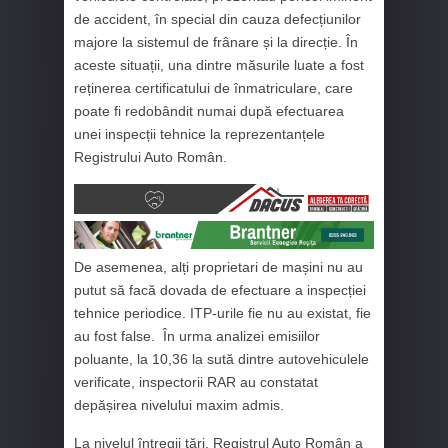
de accident, în special din cauza defecțiunilor
majore la sistemul de frânare și la direcție. În
aceste situații, una dintre măsurile luate a fost
reținerea certificatului de înmatriculare, care
poate fi redobândit numai după efectuarea
unei inspecții tehnice la reprezentanțele
Registrului Auto Român.
De asemenea, alți proprietari de mașini nu au
putut să facă dovada de efectuare a inspecției
tehnice periodice. ITP-urile fie nu au existat, fie
au fost false. În urma analizei emisiilor
poluante, la 10,36 la sută dintre autovehiculele
verificate, inspectorii RAR au constatat
depășirea nivelului maxim admis.
La nivelul întregii țări, Registrul Auto Român a