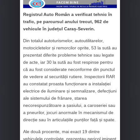
Registrul Auto Român a verificat tehnic în
trafic, pe parcursul anului trecut, 962 de
vehicule în județul Caraș-Severin.
Din totalul autoturismelor, autoutilitarelor,
motocicletelor și remorcilor oprite, 53 la sută au
prezentat diferite probleme tehnice sau legate
de acte, iar 30 la sută au fost respinse pentru
că au fost considerate neconforme din punctul
de vedere al securității rutiere. Inspectorii RAR
au constatat proasta funcționare a instalației
electrice de iluminare și semnalizare, defecțiuni
ale sistemului de frânare, starea
necorespunzătoare a șasiului, a caroseriei sau
a pneurilor, jocuri anormale în mecanismul de
direcție sau în articulațiile punților față și spate.
Ale două procente, mai exact 19 dintre
vehiculele controlate, prezentau pericol iminent