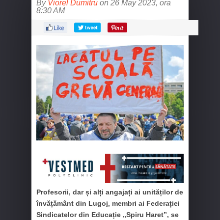
By
Viorel Dumitru
on 26 May 2023, ora
8:30 AM
Profesorii, dar și alți angajați ai unităților de
învățământ din Lugoj, membri ai Federației
Sindicatelor din Educație „Spiru Haret”, se