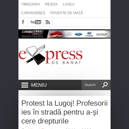
TIMIȘOARA
REȘIȚA
LUGOJ
CARANSEBEȘ
POVESTE DE VIAȚĂ
MENIU
Protest la Lugoj! Profesorii
ies în stradă pentru a-și
cere drepturile