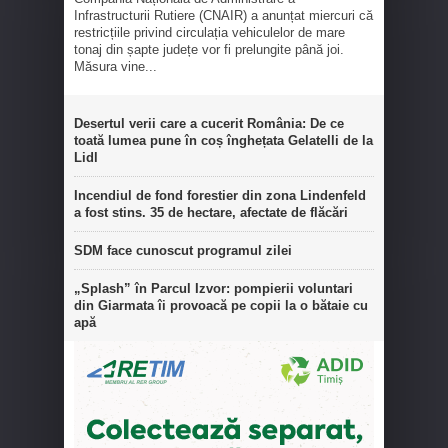
Infrastructurii Rutiere (CNAIR) a anunțat miercuri că
restricțiile privind circulația vehiculelor de mare
tonaj din șapte județe vor fi prelungite până joi.
Măsura vine...
Desertul verii care a cucerit România: De ce
toată lumea pune în coș înghețata Gelatelli de la
Lidl
Incendiul de fond forestier din zona Lindenfeld
a fost stins. 35 de hectare, afectate de flăcări
SDM face cunoscut programul zilei
„Splash” în Parcul Izvor: pompierii voluntari
din Giarmata îi provoacă pe copii la o bătaie cu
apă