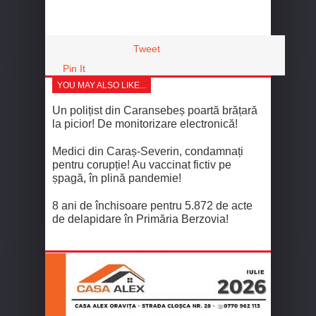
Tweet
Pin It
YOU MAY ALSO LIKE...
Un polițist din Caransebeș poartă brățară
la picior! De monitorizare electronică!
Medici din Caraș-Severin, condamnați
pentru corupție! Au vaccinat fictiv pe
șpagă, în plină pandemie!
8 ani de închisoare pentru 5.872 de acte
de delapidare în Primăria Berzovia!