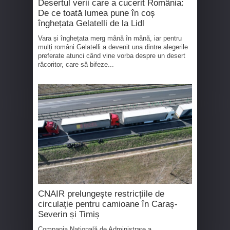
Desertul verii care a cucerit România:
De ce toată lumea pune în coș
înghețata Gelatelli de la Lidl
Vara și înghețata merg mână în mână, iar pentru
mulți români Gelatelli a devenit una dintre alegerile
preferate atunci când vine vorba despre un desert
răcoritor, care să bifeze...
CNAIR prelungește restricțiile de
circulație pentru camioane în Caraș-
Severin și Timiș
Compania Națională de Administrare a