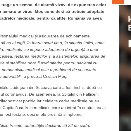
, trage un semnal de alarmă vizavi de expunerea celor
ra temutului virus. Moş consideră că trebuie adoptate
cadrelor medicale, pentru că altfel România va avea
rsonalului medical şi asigurarea de echipamente
 nu ajungă, în foarte scurt timp, în situația Italiei, unde
dre medicale, se impune adoptarea de urgență a unor
cestea, testarea medicilor și a asistentelor, asigurarea de
și stabilirea unor fluxuri diferite pentru pacienții cu
rea personalului medical este o problemă de securitate
 autorități!”
, a precizat Cristian Moş.
talul Județean din Suceava care a fost închis, după ce
ul coronavirus. De asemenea, la Spitalul din Fălticeni
iagnosticat pozitiv, iar celelalte cadre medicale nu au
din Capitală cadrele medicale care au intrat în contact cu al
 fost testate, deși unele prezintă simptome.
Zilele trecute, autoritățile declarau că 22 de cadre