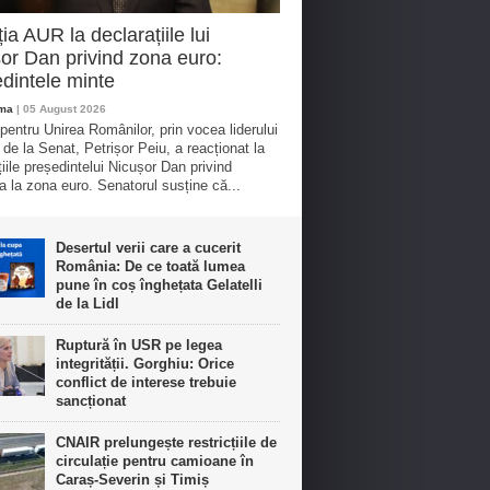
ia AUR la declarațiile lui
or Dan privind zona euro:
dintele minte
oma
| 05 August 2026
 pentru Unirea Românilor, prin vocea liderului
 de la Senat, Petrișor Peiu, a reacționat la
țiile președintelui Nicușor Dan privind
a la zona euro. Senatorul susține că...
Desertul verii care a cucerit
România: De ce toată lumea
pune în coș înghețata Gelatelli
de la Lidl
Ruptură în USR pe legea
integrității. Gorghiu: Orice
conflict de interese trebuie
sancționat
CNAIR prelungește restricțiile de
circulație pentru camioane în
Caraș-Severin și Timiș