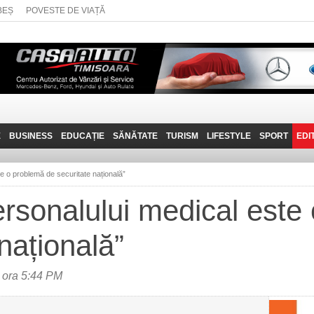
BEȘ
POVESTE DE VIAȚĂ
E
BUSINESS
EDUCAȚIE
SĂNĂTATE
TURISM
LIFESTYLE
SPORT
EDI
JOB-URI
PRIN MUNȚII
POVESTE DE VIAȚĂ
D
BANATULUI
te o problemă de securitate națională”
TEHNIT
VISIT CARAȘ-SEVERIN
ersonalului medical este
FANTASTICUL BANAT
națională”
TRAVEL VLOG
 ora 5:44 PM