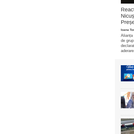
Reacț
Nicuș
Preșe
Ioana T
Alianța
de grup
declara
aderare