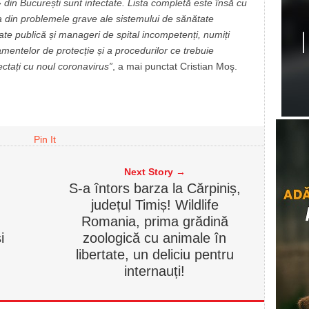
 din București sunt infectate. Lista completă este însă cu
a din problemele grave ale sistemului de sănătate
ate publică și manageri de spital incompetenți, numiți
ipamentelor de protecție și a procedurilor ce trebuie
fectați cu noul coronavirus”
, a mai punctat Cristian Moş.
Pin It
Next Story →
S-a întors barza la Cărpiniș,
județul Timiș! Wildlife
Romania, prima grădină
i
zoologică cu animale în
libertate, un deliciu pentru
internauți!