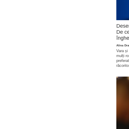
Deser
De ce
înghe
Alina Dr
Vara și
mulți r
prefera
răcorito