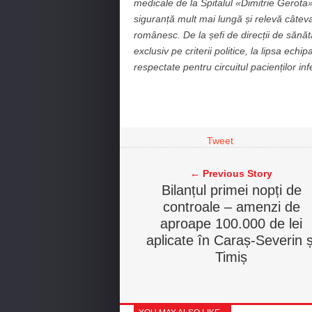
medicale de la Spitalul «Dimitrie Gerota»
siguranță mult mai lungă și relevă câtev
românesc. De la șefi de direcții de sănăt
exclusiv pe criterii politice, la lipsa ech
respectate pentru circuitul pacienților in
Tweet
← Previous Story
Bilanțul primei nopți de
controale – amenzi de
aproape 100.000 de lei
aplicate în Caraș-Severin ș
Timiș