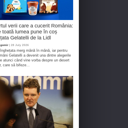
tul verii care a cucerit România:
 toată lumea pune în coș
țata Gelatelli de la Lidl
agomir
| 28 July 2026
 înghețata merg mână în mână, iar pentru
omâni Gelatelli a devenit una dintre alegerile
te atunci când vine vorba despre un desert
r, care să bifeze...