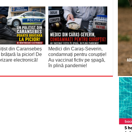
ițist din Caransebeș
Medici din Caraș-Severin,
 brățară la picior! De
condamnați pentru corupție!
rizare electronică!
Au vaccinat fictiv pe șpagă,
în plină pandemie!