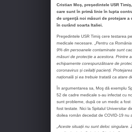
Cristian Moş, preşedintele USR Timiş
care sunt în primă linie în lupta cont
de urgenţă noi măsuri de protejare a 
în curând soarta Italiei.
Preşedintele USR Timiş cere testarea pe
medicale necesare. „
Pentru ca România să
9% din persoanele contaminate sunt ca
măsuri de protecție a acestora. Printre a
echipamente corespunzătoare de protecție 
coronavirus și ceilalți pacienți. Proteja
națională și ea trebuie tratată ca atare de
În argumentarea sa, Moş dă exemplu Spi
52 de cadre medicale s-au infectat cu no
sunt probleme, după ce un medic a fost d
fost testate. Nici la Spitalul Universitar 
doilea român decedat de COVID-19 nu au
„Aceste situații nu sunt deloc singulare. 