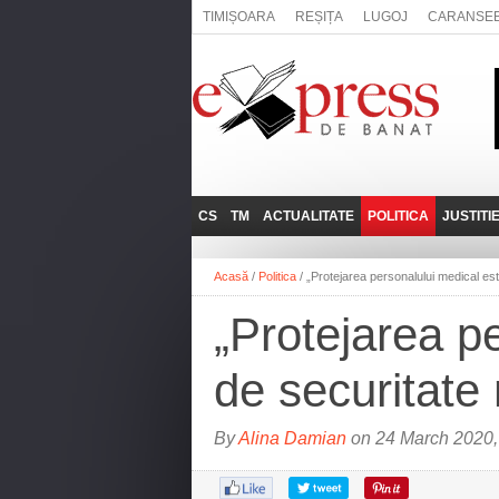
TIMIȘOARA
REȘIȚA
LUGOJ
CARANSE
CS
TM
ACTUALITATE
POLITICA
JUSTITI
REȘIȚA
LUGOJ
ADMINISTRATIE
EXPRESSLIVE
Acasă
/
Politica
/
„Protejarea personalului medical es
CARANSEBEȘ
TIMIȘOARA
NAȚIONAL
INTERVIURILE
EXPRESS
„Protejarea p
ANINA
SOCIAL
BĂILE HERCULANE
UTILE
de securitate 
BOCŞA
MOLDOVA NOUĂ
By
Alina Damian
on 24 March 2020,
ORAVIȚA
OȚELU ROŞU