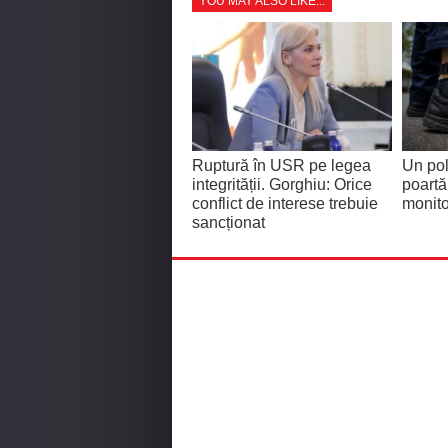
YOU MAY ALSO LIKE...
Ruptură în USR pe legea
Un pol
integrității. Gorghiu: Orice
poartă
conflict de interese trebuie
monito
sancționat