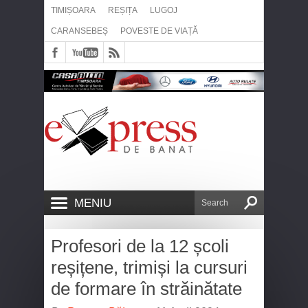
TIMIȘOARA
REȘIȚA
LUGOJ
CARANSEBEȘ
POVESTE DE VIAȚĂ
MENIU
Profesori de la 12 școli
reșițene, trimiși la cursuri
de formare în străinătate