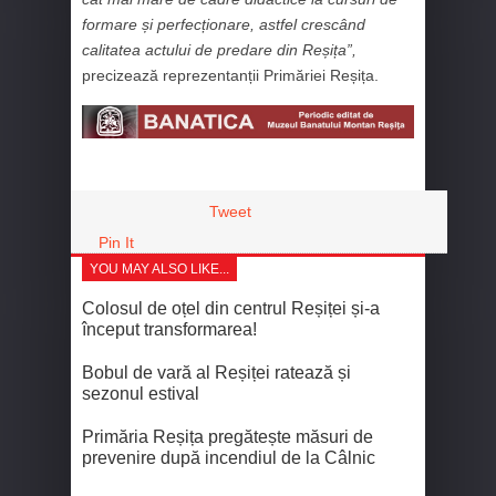
formare și perfecționare, astfel crescând
calitatea actului de predare din Reșița”,
precizează reprezentanții Primăriei Reșița.
Tweet
Pin It
YOU MAY ALSO LIKE...
Colosul de oțel din centrul Reșiței și-a
început transformarea!
Bobul de vară al Reșiței ratează și
sezonul estival
Primăria Reșița pregătește măsuri de
prevenire după incendiul de la Câlnic