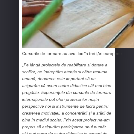
Cursurile de formare au avut loc în trei țări europene
„
Pe lângă proiectele de reabilitare și dotare a
școlilor, ne îndreptăm atenția și către resursa
umană, deoarece este important să ne
asigurăm că avem cadre didactice cât mai bine
pregătite. Experiențele din cursurile de formare
internaționale pot oferi profesorilor noștri
perspective noi și instrumente de lucru pentru
creșterea motivației, a concentrării și a stării de
bine în mediul școlar. Prin acest proiect ne-am
propus să asigurăm participarea unui număr
cât mai mare de cadre didactice la cursuri de