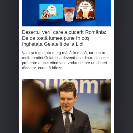
Desertul verii care a cucerit România:
De ce toată lumea pune în coș
înghețata Gelatelli de la Lidl
Vara și înghețata merg mână în mână, iar pentru
mulți români Gelatelli a devenit una dintre alegerile
preferate atunci când vine vorba despre un desert
răcoritor, care să bifeze...