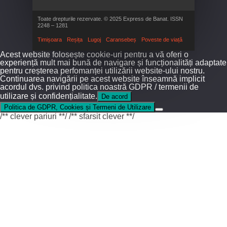
Toate drepturile rezervate. © 2025 Express de Banat. ISSN
2248 – 1281
Timișoara
Reșița
Lugoj
Caransebeș
Poveste de viață
Acest website folosește cookie-uri pentru a vă oferi o
experiență mult mai bună de navigare și funcționalități adaptate
pentru creșterea perfomanței utilizării website-ului nostru.
Continuarea navigării pe acest website înseamnă implicit
acordul dvs. privind politica noastră GDPR / termenii de
utilizare și confidențialitate.
De acord
Politica de GDPR, Cookies și Termeni de Utilizare
/** clever pariuri **/
/** sfarsit clever **/