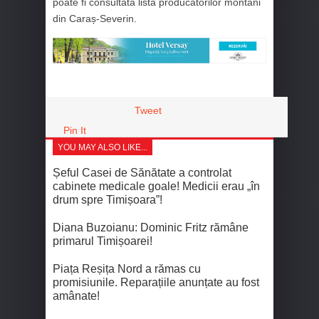
poate fi consultată lista producătorilor montani
din Caraș-Severin.
Tweet
Pin It
YOU MAY ALSO LIKE...
Șeful Casei de Sănătate a controlat
cabinete medicale goale! Medicii erau „în
drum spre Timișoara”!
Diana Buzoianu: Dominic Fritz rămâne
primarul Timișoarei!
Piața Reșița Nord a rămas cu
promisiunile. Reparațiile anunțate au fost
amânate!