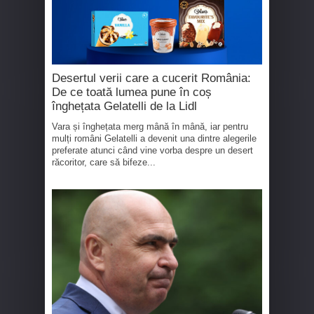
Desertul verii care a cucerit România:
De ce toată lumea pune în coș
înghețata Gelatelli de la Lidl
Vara și înghețata merg mână în mână, iar pentru
mulți români Gelatelli a devenit una dintre alegerile
preferate atunci când vine vorba despre un desert
răcoritor, care să bifeze...