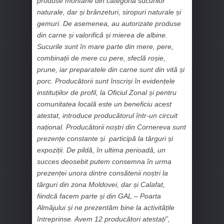
produse montane din categoria sucurilor
naturale, dar și brânzeturi, siropuri naturale și
gemuri. De asemenea, au autorizate produse
din carne și valorifică și mierea de albine.
Sucurile sunt în mare parte din mere, pere,
combinații de mere cu pere, sfeclă roșie,
prune, iar preparatele din carne sunt din vită și
porc. Producătorii sunt înscriși în evidențele
instituțiilor de profil, la Oficiul Zonal și pentru
comunitatea locală este un beneficiu acest
atestat, introduce producătorul într-un circuit
național. Producătorii noștri din Cornereva sunt
prezențe constante și participă la târguri și
expoziții. De pildă, în ultima perioadă, un
succes deosebit putem consemna în urma
prezenței unora dintre consătenii noștri la
târguri din zona Moldovei, dar și Calafat,
fiindcă facem parte și din GAL – Poarta
Almăjului și ne prezentăm bine la activitățile
întreprinse. Avem 12 producători atestați”,