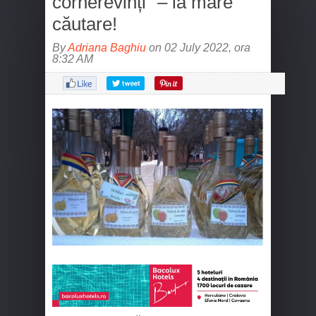
cornerevinți” – la mare
căutare!
By
Adriana Baghiu
on 02 July 2022, ora
8:32 AM