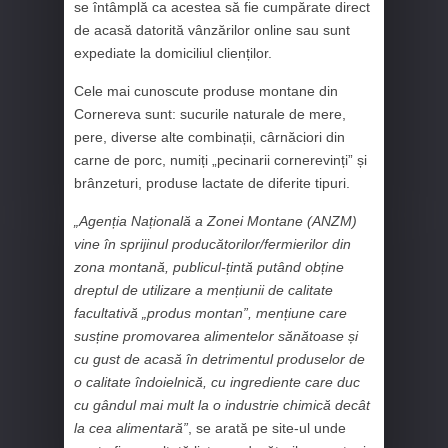
se întâmplă ca acestea să fie cumpărate direct
de acasă datorită vânzărilor online sau sunt
expediate la domiciliul clienților.
Cele mai cunoscute produse montane din
Cornereva sunt: sucurile naturale de mere,
pere, diverse alte combinații, cârnăciori din
carne de porc, numiți „pecinarii cornerevinți” și
brânzeturi, produse lactate de diferite tipuri.
„Agenția Națională a Zonei Montane (ANZM)
vine în sprijinul producătorilor/fermierilor din
zona montană, publicul-țintă putând obține
dreptul de utilizare a mențiunii de calitate
facultativă „produs montan”, mențiune care
susține promovarea alimentelor sănătoase și
cu gust de acasă în detrimentul produselor de
o calitate îndoielnică, cu ingrediente care duc
cu gândul mai mult la o industrie chimică decât
la cea alimentară”
, se arată pe site-ul unde