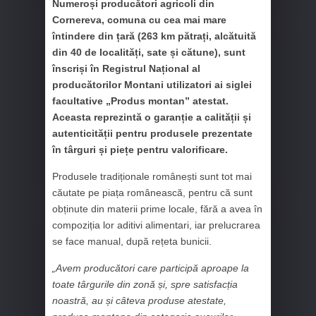
Numeroși producători agricoli din
Cornereva, comuna cu cea mai mare
întindere din țară (263 km pătrați, alcătuită
din 40 de localități, sate și cătune), sunt
înscriși în Registrul Național al
producătorilor Montani utilizatori ai siglei
facultative „Produs montan” atestat.
Aceasta reprezintă o garanție a calității și
autenticității pentru produsele prezentate
în târguri și piețe pentru valorificare.
Produsele tradiționale românești sunt tot mai
căutate pe piața românească, pentru că sunt
obținute din materii prime locale, fără a avea în
compoziția lor aditivi alimentari, iar prelucrarea
se face manual, după rețeta bunicii.
„Avem producători care participă aproape la
toate târgurile din zonă și, spre satisfacția
noastră, au și câteva produse atestate,