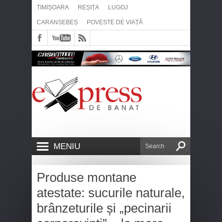
TIMIȘOARA
REȘIȚA
LUGOJ
CARANSEBEȘ
POVESTE DE VIAȚĂ
MENIU
Produse montane
atestate: sucurile naturale,
brânzeturile și „pecinarii