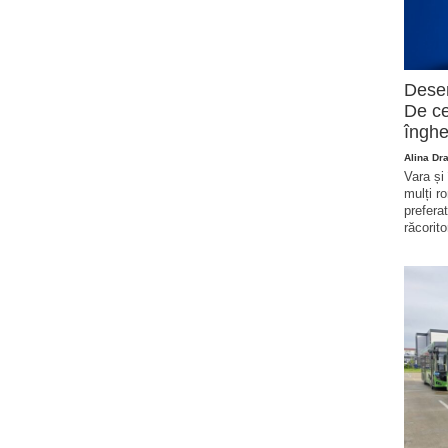
Deser
De ce
înghe
Alina Dr
Vara și
mulți r
prefera
răcorito