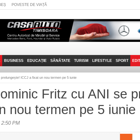
BEȘ
POVESTE DE VIAȚĂ
E
BUSINESS
EDUCAȚIE
SĂNĂTATE
TURISM
LIFESTYLE
SPORT
EDI
JOB-URI
PRIN MUNȚII
POVESTE DE VIAȚĂ
D
BANATULUI
 prelungește! ICCJ a fixat un nou termen pe 5 iunie
TEHNIT
VISIT CARAȘ-SEVERIN
Dominic Fritz cu ANI se p
FANTASTICUL BANAT
un nou termen pe 5 iunie
TRAVEL VLOG
a 2:50 PM