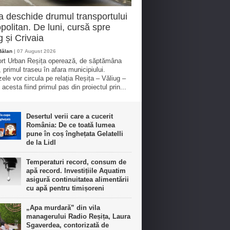
a deschide drumul transportului
politan. De luni, cursă spre
g și Crivaia
Bălan
| 07 August 2026
rt Urban Reșița operează, de săptămâna
, primul traseu în afara municipiului.
ele vor circula pe relația Reșița – Văliug –
 acesta fiind primul pas din proiectul prin...
Desertul verii care a cucerit
România: De ce toată lumea
pune în coș înghețata Gelatelli
de la Lidl
Temperaturi record, consum de
apă record. Investițiile Aquatim
asigură continuitatea alimentării
cu apă pentru timișoreni
„Apa murdară” din vila
managerului Radio Reșița, Laura
Sgaverdea, contorizată de