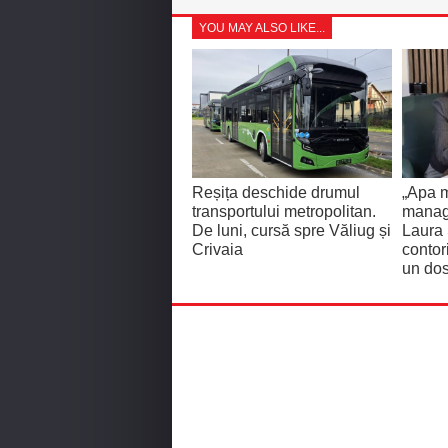
YOU MAY ALSO LIKE...
Reșița deschide drumul
„Apa m
transportului metropolitan.
manage
De luni, cursă spre Văliug și
Laura
Crivaia
contor
un dos