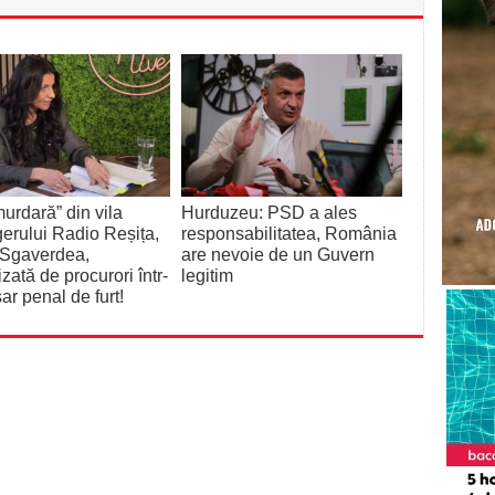
urdară” din vila
Hurduzeu: PSD a ales
rului Radio Reșița,
responsabilitatea, România
 Sgaverdea,
are nevoie de un Guvern
izată de procurori într-
legitim
ar penal de furt!