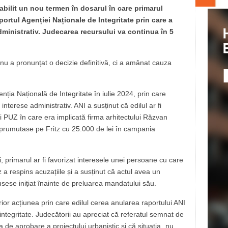
tabilit un nou termen în dosarul în care primarul
portul Agenției Naționale de Integritate prin care a
administrativ. Judecarea recursului va continua în 5
nu a pronunțat o decizie definitivă, ci a amânat cauza
nția Națională de Integritate în iulie 2024, prin care
interese administrativ. ANI a susținut că edilul ar fi
 PUZ în care era implicată firma arhitectului Răzvan
mprumutase pe Fritz cu 25.000 de lei în campania
 primarul ar fi favorizat interesele unei persoane cu care
 a respins acuzațiile și a susținut că actul avea un
fusese inițiat înainte de preluarea mandatului său.
ior acțiunea prin care edilul cerea anularea raportului ANI
 integritate. Judecătorii au apreciat că referatul semnat de
 de aprobare a proiectului urbanistic și că situația „nu