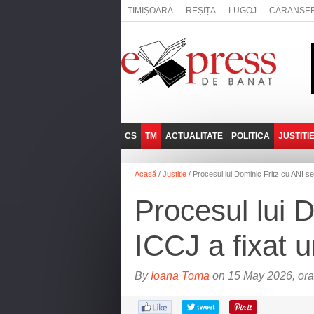
TIMIȘOARA
REȘIȚA
LUGOJ
CARANSE
CS
TM
ACTUALITATE
POLITICA
JUSTITI
REȘIȚA
LUGOJ
ADMINISTRATIE
EXPRESSLIVE
Acasă
/
Justitie
/
Procesul lui Dominic Fritz cu ANI se
CARANSEBEȘ
TIMIȘOARA
NAȚIONAL
INTERVIURILE
EXPRESS
Procesul lui 
ANINA
SOCIAL
BĂILE HERCULANE
UTILE
ICCJ a fixat 
BOCŞA
MOLDOVA NOUĂ
By
Ioana Toma
on 15 May 2026, or
ORAVIȚA
OȚELU ROŞU