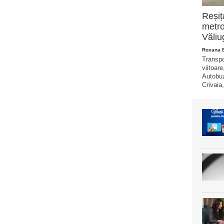
Reșiț
metro
Văliu
Roxana 
Transpo
viitoare
Autobuz
Crivaia,