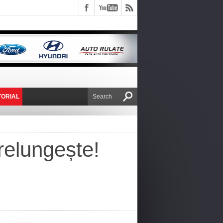
TORIAL
E VICTOR NAFIRU
relungește!