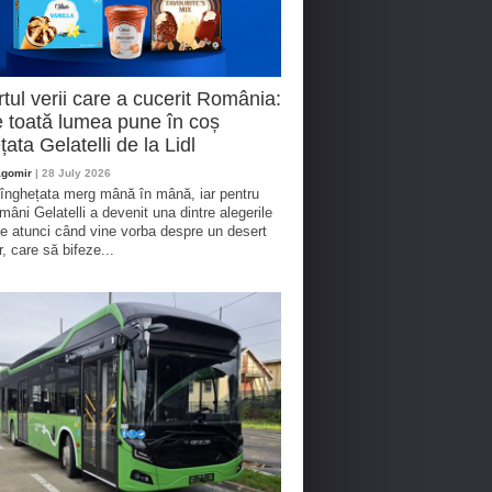
tul verii care a cucerit România:
 toată lumea pune în coș
țata Gelatelli de la Lidl
agomir
| 28 July 2026
 înghețata merg mână în mână, iar pentru
omâni Gelatelli a devenit una dintre alegerile
te atunci când vine vorba despre un desert
r, care să bifeze...