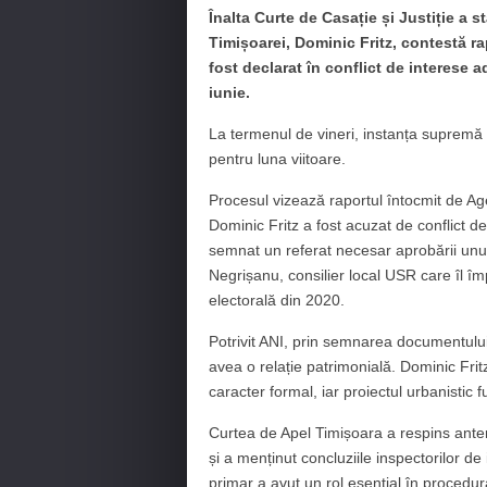
Înalta Curte de Casație și Justiție a s
Timișoarei, Dominic Fritz, contestă ra
fost declarat în conflict de interese 
iunie.
La termenul de vineri, instanța supremă 
pentru luna viitoare.
Procesul vizează raportul întocmit de Age
Dominic Fritz a fost acuzat de conflict de 
semnat un referat necesar aprobării unui
Negrișanu, consilier local USR care îl î
electorală din 2020.
Potrivit ANI, prin semnarea documentului,
avea o relație patrimonială. Dominic Fritz
caracter formal, iar proiectul urbanistic 
Curtea de Apel Timișoara a respins anter
și a menținut concluziile inspectorilor de
primar a avut un rol esențial în procedura