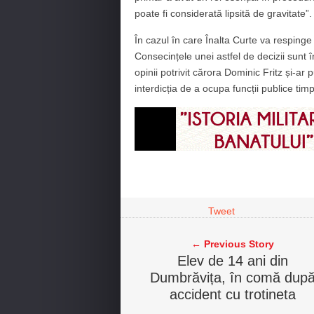
poate fi considerată lipsită de gravitate”.
În cazul în care Înalta Curte va respinge 
Consecințele unei astfel de decizii sunt îns
opinii potrivit cărora Dominic Fritz și-a
interdicția de a ocupa funcții publice timp
Tweet
← Previous Story
Elev de 14 ani din
Dumbrăvița, în comă dup
accident cu trotineta