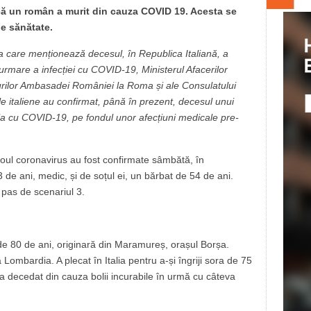
 că un român a murit din cauza COVID 19. Acesta se
de sănătate.
ia care menționează decesul, în Republica Italiană, a
mare a infecției cu COVID-19, Ministerul Afacerilor
rilor Ambasadei României la Roma și ale Consulatului
le italiene au confirmat, până în prezent, decesul unui
ia cu COVID-19, pe fondul unor afecțiuni medicale pre-
 noul coronavirus au fost confirmate sâmbătă, în
de ani, medic, și de soțul ei, un bărbat de 54 de ani.
n pas de scenariul 3.
e 80 de ani, originară din Maramureș, orașul Borșa.
 Lombardia. A plecat în Italia pentru a-și îngriji sora de 75
a decedat din cauza bolii incurabile în urmă cu câteva