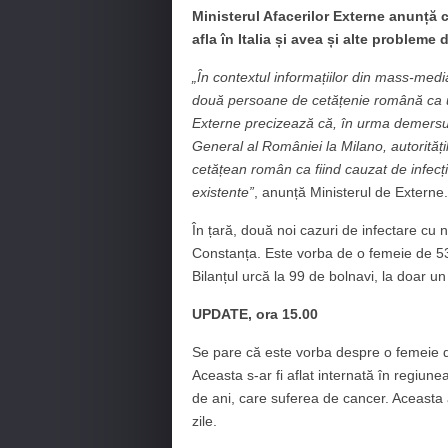
Ministerul Afacerilor Externe anunță
afla în Italia și avea și alte probleme 
„În contextul informațiilor din mass-med
două persoane de cetățenie română ca ur
Externe precizează că, în urma demersu
General al României la Milano, autorități
cetățean român ca fiind cauzat de infecț
existente”
, anunță Ministerul de Externe.
În țară, două noi cazuri de infectare cu
Constanța. Este vorba de o femeie de 53 
Bilanțul urcă la 99 de bolnavi, la doar u
UPDATE, ora 15.00
Se pare că este vorba despre o femeie d
Aceasta s-ar fi aflat internată în regiunea
de ani, care suferea de cancer. Aceasta 
zile.