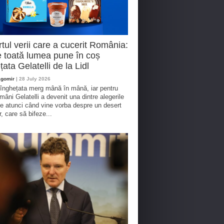
tul verii care a cucerit România:
 toată lumea pune în coș
țata Gelatelli de la Lidl
agomir
| 28 July 2026
 înghețata merg mână în mână, iar pentru
omâni Gelatelli a devenit una dintre alegerile
te atunci când vine vorba despre un desert
r, care să bifeze...