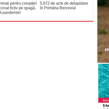
nați pentru corupție!
5.872 de acte de delapidare
cinat fictiv pe șpagă,
în Primăria Berzovia!
nă pandemie!