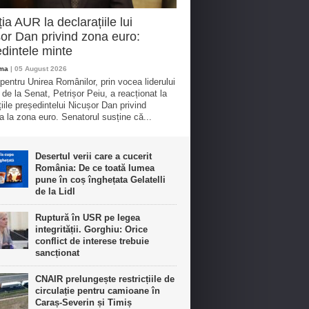
ia AUR la declarațiile lui
or Dan privind zona euro:
dintele minte
oma
| 05 August 2026
 pentru Unirea Românilor, prin vocea liderului
 de la Senat, Petrișor Peiu, a reacționat la
țiile președintelui Nicușor Dan privind
a la zona euro. Senatorul susține că...
Desertul verii care a cucerit
România: De ce toată lumea
pune în coș înghețata Gelatelli
de la Lidl
Ruptură în USR pe legea
integrității. Gorghiu: Orice
conflict de interese trebuie
sancționat
CNAIR prelungește restricțiile de
circulație pentru camioane în
Caraș-Severin și Timiș