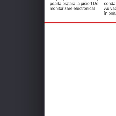
poartă brățară la picior! De
condam
monitorizare electronică!
Au vac
în pli