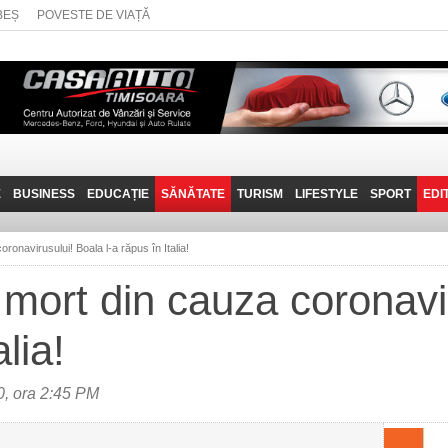
BEȘ
POVESTE DE VIAȚĂ
E
BUSINESS
EDUCAȚIE
SĂNĂTATE
TURISM
LIFESTYLE
SPORT
EDI
JOB-URI
PRIN MUNȚII
POVESTE DE VIAȚĂ
D
BANATULUI
ronavirusului! Boala l-a răpus în Italia!
TEHNIT
VISIT CARAȘ-SEVERIN
mort din cauza coronavi
FANTASTICUL BANAT
alia!
TRAVEL VLOG
, ora 2:45 PM