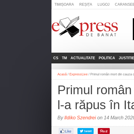
TIMIȘOARA
REȘIȚA
LUGOJ
CARANSE
CS
TM
ACTUALITATE
POLITICA
JUSTITI
REȘIȚA
LUGOJ
ADMINISTRATIE
EXPRESSLIVE
Acasă
/
ExpressLive
/
Primul român mort din cauza co
CARANSEBEȘ
TIMIȘOARA
NAȚIONAL
INTERVIURILE
EXPRESS
Primul român 
ANINA
SOCIAL
BĂILE HERCULANE
UTILE
l-a răpus în It
BOCŞA
MOLDOVA NOUĂ
By
Ildiko Szendrei
on 14 March 2020
ORAVIȚA
OȚELU ROŞU