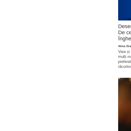
Deser
De ce
înghe
Alina Dr
Vara și
mulți r
prefera
răcorito