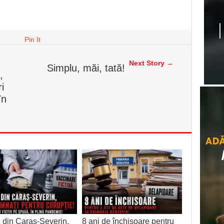
Pin It
Next Story →
Simplu, măi, tată!
,
i
în
 din Caraș-Severin,
8 ani de închisoare pentru