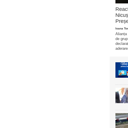
Reacț
Nicuș
Preșe
Ioana T
Alianța
de grup
declara
aderare