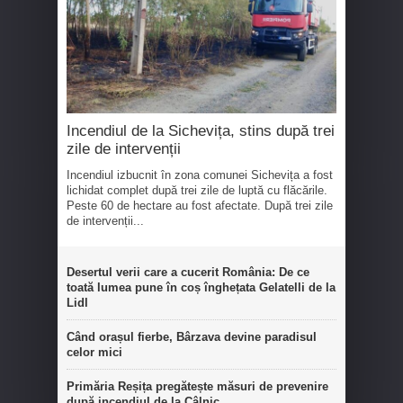
Incendiul de la Sichevița, stins după trei
zile de intervenții
Incendiul izbucnit în zona comunei Sichevița a fost
lichidat complet după trei zile de luptă cu flăcările.
Peste 60 de hectare au fost afectate. După trei zile
de intervenții...
Desertul verii care a cucerit România: De ce
toată lumea pune în coș înghețata Gelatelli de la
Lidl
Când orașul fierbe, Bârzava devine paradisul
celor mici
Primăria Reșița pregătește măsuri de prevenire
după incendiul de la Câlnic