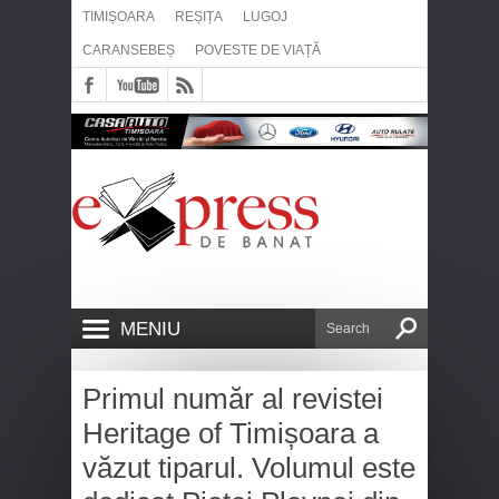
TIMIȘOARA
REȘIȚA
LUGOJ
CARANSEBEȘ
POVESTE DE VIAȚĂ
MENIU
Primul număr al revistei
Heritage of Timișoara a
văzut tiparul. Volumul este