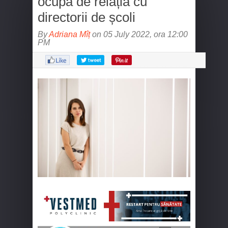
ocupa de relația cu
directorii de școli
By
Adriana Mîț
on 05 July 2022, ora 12:00
PM