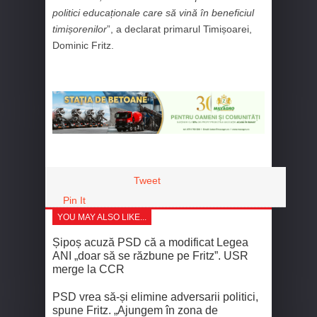
politici educaționale care să vină în beneficiul
timișorenilor
”, a declarat primarul Timișoarei,
Dominic Fritz.
Tweet
Pin It
YOU MAY ALSO LIKE...
Șipoș acuză PSD că a modificat Legea
ANI „doar să se răzbune pe Fritz”. USR
merge la CCR
PSD vrea să-și elimine adversarii politici,
spune Fritz. „Ajungem în zona de