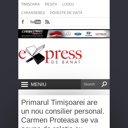
TIMIȘOARA
REȘIȚA
LUGOJ
CARANSEBEȘ
POVESTE DE VIAȚĂ
MENIU
Primarul Timișoarei are
un nou consilier personal.
Carmen Proteasa se va