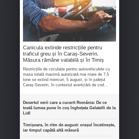
Canicula extinde restricțiile pentru
traficul greu și în Caraș-Severin.
Măsura rămâne valabilă și în Timiș
Restricțiile de circulație pentru autovehiculele cu
masa totală maximă autorizată mai mare de 7,5
tone se extind miercuri, 5 august, și în județul
Caraș-Severin, în contextul avertizării de cod...
Desertul verii care a cucerit România: De ce
toată lumea pune în coș înghețata Gelatelli de la
Lidl
Timișoara, în ritm de august: orașul încetinește,
iar timpul capătă altă măsură