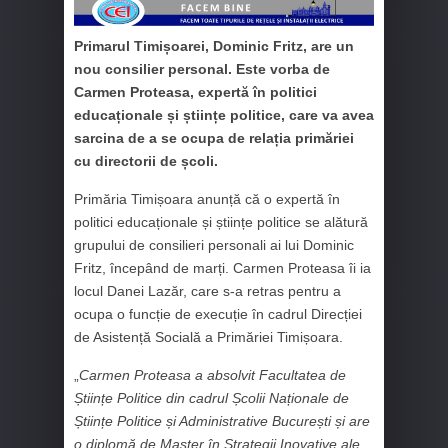
Primarul Timișoarei, Dominic Fritz, are un
nou consilier personal. Este vorba de
Carmen Proteasa, expertă în politici
educaționale și științe politice, care va avea
sarcina de a se ocupa de relația primăriei
cu directorii de școli.
Primăria Timișoara anunță că o expertă în
politici educaționale și științe politice se alătură
grupului de consilieri personali ai lui Dominic
Fritz, începând de marți. Carmen Proteasa îi ia
locul Danei Lazăr, care s-a retras pentru a
ocupa o funcție de execuție în cadrul Direcției
de Asistență Socială a Primăriei Timișoara.
„
Carmen Proteasa a absolvit Facultatea de
Științe Politice din cadrul Școlii Naționale de
Științe Politice și Administrative București și are
o diplomă de Master în Strategii Inovative ale