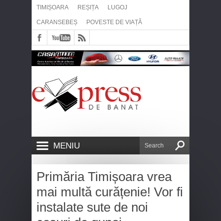
TIMIȘOARA
REȘIȚA
LUGOJ
CARANSEBEȘ
POVESTE DE VIAȚĂ
MENIU
Primăria Timișoara vrea
mai multă curățenie! Vor fi
instalate sute de noi