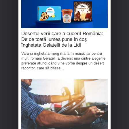
Desertul verii care a cucerit România:
De ce toată lumea pune în coș
înghețata Gelatelli de la Lidl
Vara și înghețata merg mână în mână, iar pentru
mulți români Gelatelli a devenit una dintre alegerile
preferate atunci când vine vorba despre un desert
răcoritor, care să bifeze...