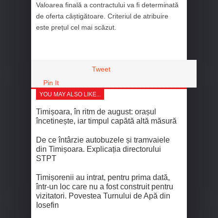
Valoarea finală a contractului va fi determinată
de oferta câștigătoare. Criteriul de atribuire
este prețul cel mai scăzut.
Tweet
Pin It
YOU MAY ALSO LIKE...
Timișoara, în ritm de august: orașul
încetinește, iar timpul capătă altă măsură
De ce întârzie autobuzele și tramvaiele
din Timișoara. Explicația directorului
STPT
Timișorenii au intrat, pentru prima dată,
într-un loc care nu a fost construit pentru
vizitatori. Povestea Turnului de Apă din
Iosefin