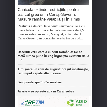
Canicula extinde restricțiile pentru
traficul greu și în Caraș-Severin.
Măsura rămâne valabilă și în Timiș
Restricțiile de circulație pentru autovehiculele cu
masa totală maximă autorizată mai mare de 7,5
tone se extind miercuri, 5 august, și în județul
Caraș-Severin, în contextul avertizării de cod...
Desertul verii care a cucerit România: De ce
toată lumea pune în coș înghețata Gelatelli de la
Lidl
Timișoara, în ritm de august: orașul încetinește,
iar timpul capătă altă măsură
Se oprește apa în Caransebeș
Avarie – se oprește apa în Caransebeș