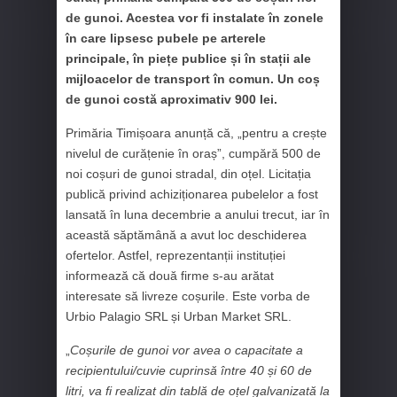
de gunoi. Acestea vor fi instalate în zonele
în care lipsesc pubele pe arterele
principale, în piețe publice și în stații ale
mijloacelor de transport în comun. Un coș
de gunoi costă aproximativ 900 lei.
Primăria Timișoara anunță că, „pentru a crește
nivelul de curățenie în oraș”, cumpără 500 de
noi coșuri de gunoi stradal, din oțel. Licitația
publică privind achiziționarea pubelelor a fost
lansată în luna decembrie a anului trecut, iar în
această săptămână a avut loc deschiderea
ofertelor. Astfel, reprezentanții instituției
informează că două firme s-au arătat
interesate să livreze coșurile. Este vorba de
Urbio Palagio SRL și Urban Market SRL.
„
Coșurile de gunoi vor avea o capacitate a
recipientului/cuvie cuprinsă între 40 și 60 de
litri, va fi realizat din tablă de oțel galvanizată la