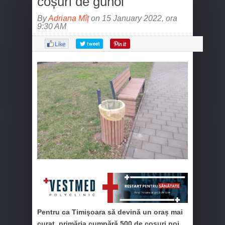
coșuri de gunoi
By
Adriana Mîț
on 15 January 2022, ora
9:30 AM
Pentru ca Timișoara să devină un oraș mai
curat, primăria cumpără 500 de coșuri noi