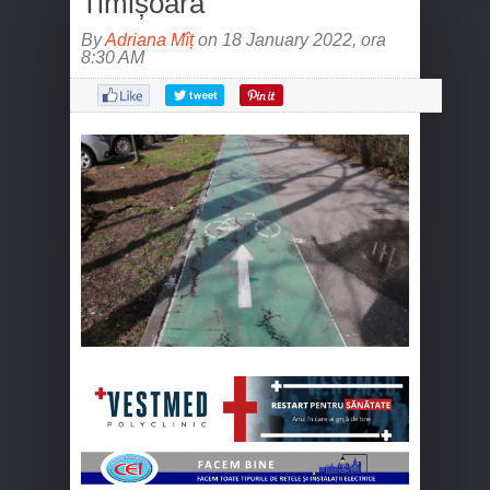
Timișoara
By
Adriana Mîț
on 18 January 2022, ora
8:30 AM