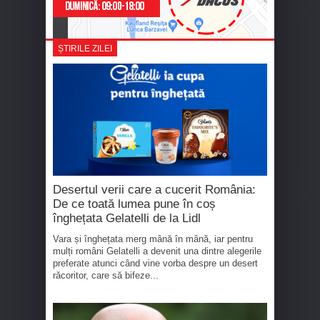
ȘTIRILE ZILEI
Desertul verii care a cucerit România:
De ce toată lumea pune în coș
înghețata Gelatelli de la Lidl
Vara și înghețata merg mână în mână, iar pentru
mulți români Gelatelli a devenit una dintre alegerile
preferate atunci când vine vorba despre un desert
răcoritor, care să bifeze...