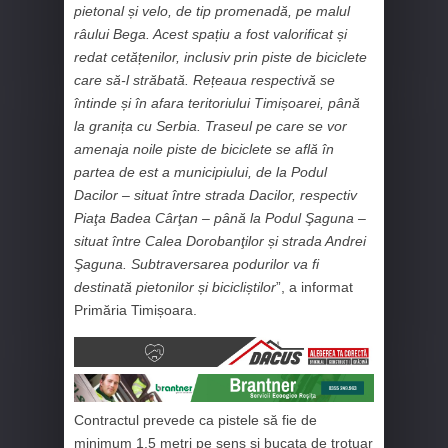
pietonal și velo, de tip promenadă, pe malul
râului Bega. Acest spațiu a fost valorificat și
redat cetățenilor, inclusiv prin piste de biciclete
care să-l străbată. Rețeaua respectivă se
întinde și în afara teritoriului Timișoarei, până
la granița cu Serbia. Traseul pe care se vor
amenaja noile piste de biciclete se află în
partea de est a municipiului, de la Podul
Dacilor – situat între strada Dacilor, respectiv
Piaţa Badea Cârţan – până la Podul Şaguna –
situat între Calea Dorobanţilor și strada Andrei
Şaguna. Subtraversarea podurilor va fi
destinată pietonilor și bicicliștilor
”, a informat
Primăria Timișoara.
Contractul prevede ca pistele să fie de
minimum 1,5 metri pe sens și bucata de trotuar