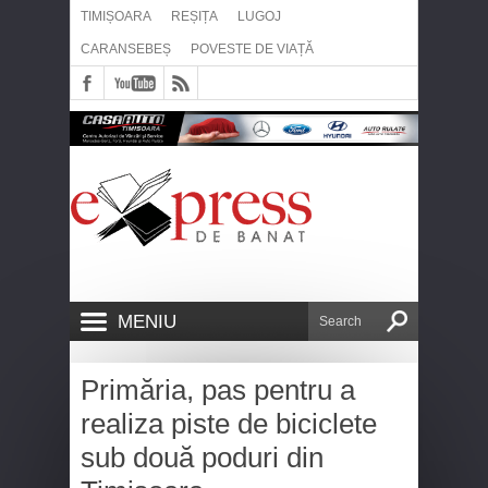
TIMIȘOARA
REȘIȚA
LUGOJ
CARANSEBEȘ
POVESTE DE VIAȚĂ
MENIU
Primăria, pas pentru a
realiza piste de biciclete
sub două poduri din