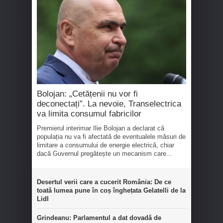
Bolojan: „Cetățenii nu vor fi
deconectați”. La nevoie, Transelectrica
va limita consumul fabricilor
Premierul interimar Ilie Bolojan a declarat că
populația nu va fi afectată de eventualele măsuri de
limitare a consumului de energie electrică, chiar
dacă Guvernul pregătește un mecanism care...
Desertul verii care a cucerit România: De ce
toată lumea pune în coș înghețata Gelatelli de la
Lidl
Grindeanu: Parlamentul a dat dovadă de