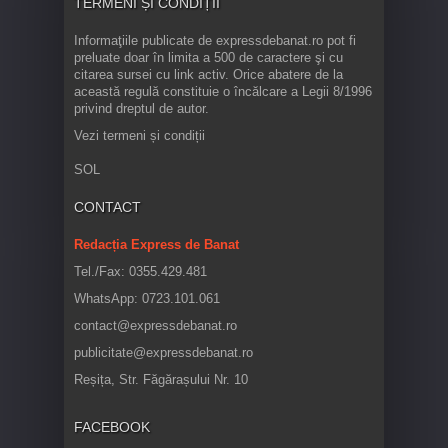
TERMENI ȘI CONDIȚII
Informaţiile publicate de expressdebanat.ro pot fi
preluate doar în limita a 500 de caractere şi cu
citarea sursei cu link activ. Orice abatere de la
această regulă constituie o încălcare a Legii 8/1996
privind dreptul de autor.
Vezi termeni și condiții
SOL
CONTACT
Redacția Express de Banat
Tel./Fax: 0355.429.481
WhatsApp: 0723.101.061
contact@expressdebanat.ro
publicitate@expressdebanat.ro
Reșița, Str. Făgărașului Nr. 10
FACEBOOK