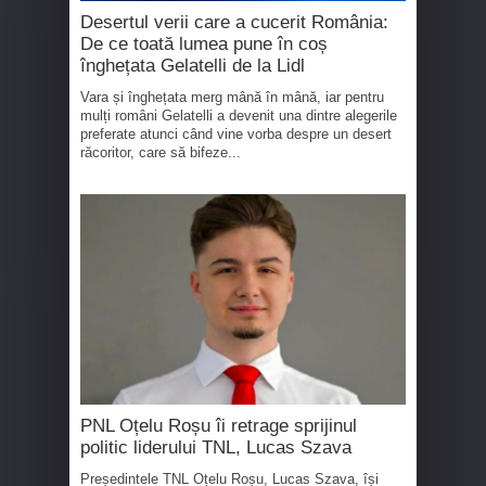
Desertul verii care a cucerit România:
De ce toată lumea pune în coș
înghețata Gelatelli de la Lidl
Vara și înghețata merg mână în mână, iar pentru
mulți români Gelatelli a devenit una dintre alegerile
preferate atunci când vine vorba despre un desert
răcoritor, care să bifeze...
PNL Oțelu Roșu îi retrage sprijinul
politic liderului TNL, Lucas Szava
Președintele TNL Oțelu Roșu, Lucas Szava, își