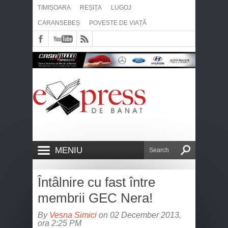
TIMIȘOARA
REȘIȚA
LUGOJ
CARANSEBEȘ
POVESTE DE VIAȚĂ
MENIU
Întâlnire cu fast între
membrii GEC Nera!
By
Vesna Simici
on 02 December 2013,
ora 2:25 PM