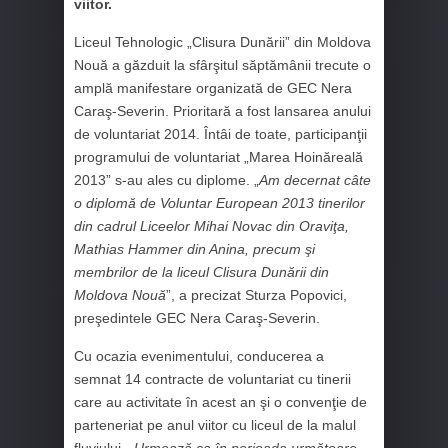
viitor.
Liceul Tehnologic „Clisura Dunării” din Moldova
Nouă a găzduit la sfârşitul săptămânii trecute o
amplă manifestare organizată de GEC Nera
Caraş-Severin. Prioritară a fost lansarea anului
de voluntariat 2014. Întâi de toate, participanţii
programului de voluntariat „Marea Hoinăreală
2013” s-au ales cu diplome. „
Am decernat câte
o diplomă de Voluntar European 2013 tinerilor
din cadrul Liceelor Mihai Novac din Oraviţa,
Mathias Hammer din Anina, precum şi
membrilor de la liceul Clisura Dunării din
Moldova Nouă
”, a precizat Sturza Popovici,
preşedintele GEC Nera Caraş-Severin.
Cu ocazia evenimentului, conducerea a
semnat 14 contracte de voluntariat cu tinerii
care au activitate în acest an şi o convenţie de
parteneriat pe anul viitor cu liceul de la malul
fluviului. „
Urmează ca în perioada următoare