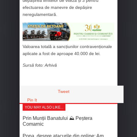
depășirea limitelor de viteză și 3 pentru
efectuarea de manevre de depășire
neregulamentară.
Valoarea totală a sancțiunilor contravenționale
aplicate a fost de aproape 40.000 de lei.
Sursă foto: Arhivă
Tweet
Pin It
YOU MAY ALSO LIKE...
Prin Munții Banatului ⛰️ Peștera
Comarnic
Popa, despre atacurile din online: Am