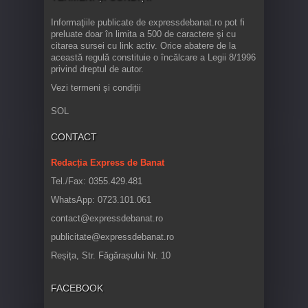
Informaţiile publicate de expressdebanat.ro pot fi
preluate doar în limita a 500 de caractere şi cu
citarea sursei cu link activ. Orice abatere de la
această regulă constituie o încălcare a Legii 8/1996
privind dreptul de autor.
Vezi termeni și condiții
SOL
CONTACT
Redacția Express de Banat
Tel./Fax: 0355.429.481
WhatsApp: 0723.101.061
contact@expressdebanat.ro
publicitate@expressdebanat.ro
Reșița, Str. Făgărașului Nr. 10
FACEBOOK