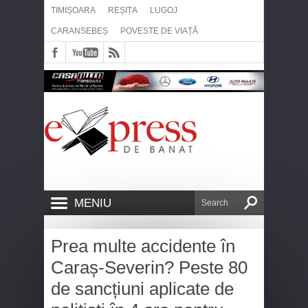
TIMIȘOARA
REȘIȚA
LUGOJ
CARANSEBEȘ
POVESTE DE VIAȚĂ
MENIU
Prea multe accidente în
Caraș-Severin? Peste 80
de sancțiuni aplicate de