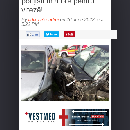
polițiști în 4 ore pentru
viteză!
By
Ildiko Szendrei
on 26 June 2022, ora
5:22 PM