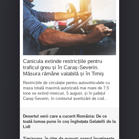
Canicula extinde restricțiile pentru
traficul greu și în Caraș-Severin.
Măsura rămâne valabilă și în Timiș
Restricțiile de circulație pentru autovehiculele cu
masa totală maximă autorizată mai mare de 7,5
tone se extind miercuri, 5 august, și în județul
Caraș-Severin, în contextul avertizării de cod...
Desertul verii care a cucerit România: De ce
toată lumea pune în coș înghețata Gelatelli de la
Lidl
Timișoara, în ritm de august: orașul încetinește,