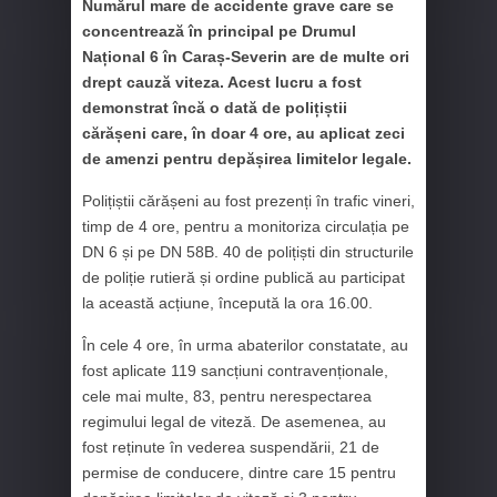
Numărul mare de accidente grave care se
concentrează în principal pe Drumul
Național 6 în Caraș-Severin are de multe ori
drept cauză viteza. Acest lucru a fost
demonstrat încă o dată de polițiștii
cărășeni care, în doar 4 ore, au aplicat zeci
de amenzi pentru depășirea limitelor legale.
Polițiștii cărășeni au fost prezenți în trafic vineri,
timp de 4 ore, pentru a monitoriza circulația pe
DN 6 și pe DN 58B. 40 de polițiști din structurile
de poliție rutieră și ordine publică au participat
la această acțiune, începută la ora 16.00.
În cele 4 ore, în urma abaterilor constatate, au
fost aplicate 119 sancțiuni contravenționale,
cele mai multe, 83, pentru nerespectarea
regimului legal de viteză. De asemenea, au
fost reținute în vederea suspendării, 21 de
permise de conducere, dintre care 15 pentru