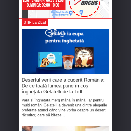
ȘTIRILE ZILEI
Desertul verii care a cucerit România:
De ce toată lumea pune în coș
înghețata Gelatelli de la Lidl
Vara și înghețata merg mână în mână, iar pentru
mulți români Gelatelli a devenit una dintre alegerile
preferate atunci când vine vorba despre un desert
răcoritor, care să bifeze...