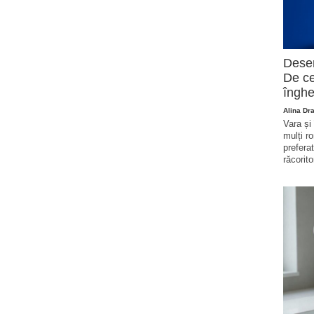
Deser
De ce
înghe
Alina Dr
Vara și
mulți r
prefera
răcorito