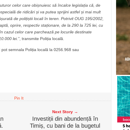
uturor celor care obișnuiesc să încalce legislația că, de
pecială de ridicări și va putea sprijini astfel și mai mult
fășurată de polițiștii locali în teren. Potrivit OUG 195/2002,
aptă, oprire, respectiv staționare, de la 290 la 725 lei, cu
în cazul celor care parchează pe locurile destinate
10.000 lei.”
, transmite Poliția locală.
ii pot semnala Poliția locală la 0256.968 sau
Pin It
Next Story →
ân
Investiții din abundență în
ă.
Timiș, cu bani de la bugetul