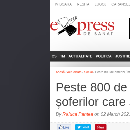
TIMIȘOARA
REȘIȚA
LUGOJ
CARANSE
CS
TM
ACTUALITATE
POLITICA
JUSTITI
REȘIȚA
LUGOJ
ADMINISTRATIE
EXPRESSLIVE
Acasă
/
Actualitate
/
Social
/
Peste 800 de amenzi, împă
CARANSEBEȘ
TIMIȘOARA
NAȚIONAL
INTERVIURILE
EXPRESS
Peste 800 de 
ANINA
SOCIAL
BĂILE HERCULANE
UTILE
șoferilor care
BOCŞA
MOLDOVA NOUĂ
By
Raluca Pantea
on 02 March 2021
ORAVIȚA
OȚELU ROŞU