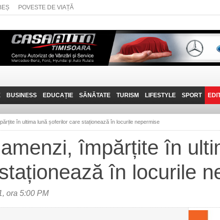
BEȘ
POVESTE DE VIAȚĂ
E
BUSINESS
EDUCAȚIE
SĂNĂTATE
TURISM
LIFESTYLE
SPORT
EDI
JOB-URI
PRIN MUNȚII
POVESTE DE VIAȚĂ
D
BANATULUI
rțite în ultima lună șoferilor care staționează în locurile nepermise
TEHNIT
VISIT CARAȘ-SEVERIN
amenzi, împărțite în ult
FANTASTICUL BANAT
 staționează în locurile 
TRAVEL VLOG
, ora 5:00 PM