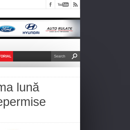
TORIAL
E VICTOR NAFIRU
ima lună
nepermise