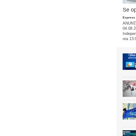
Se op
Express 
ANUNŢ
04.08.2
Indepen
ora 13: