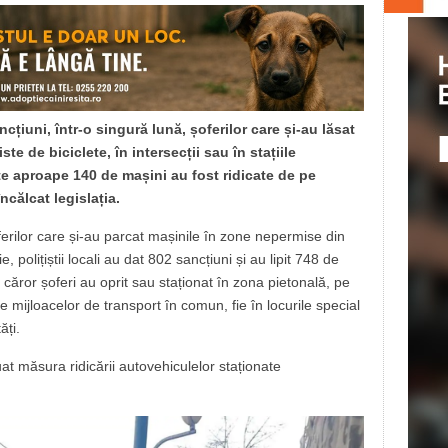
ncțiuni, într-o singură lună, șoferilor care și-au lăsat
te de biciclete, în intersecții sau în stațiile
te aproape 140 de mașini au fost ridicate de pe
ncălcat legislația.
ferilor care și-au parcat mașinile în zone nepermise din
e, polițiștii locali au dat 802 sancțiuni și au lipit 748 de
 căror șoferi au oprit sau staționat în zona pietonală, pe
țiile mijloacelor de transport în comun, fie în locurile special
ăți.
at măsura ridicării autovehiculelor staționate