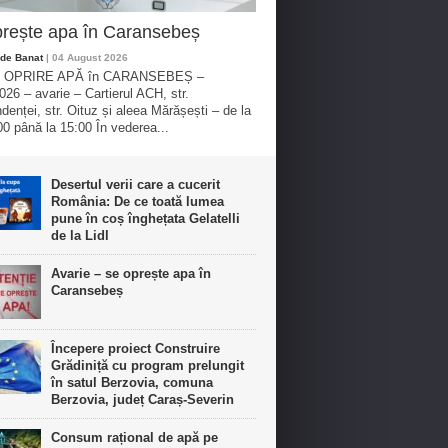
rește apa în Caransebeș
de Banat
| 04 August 2026
 OPRIRE APĂ în CARANSEBEȘ –
026 – avarie – Cartierul ACH, str.
denței, str. Oituz și aleea Mărășești – de la
00 până la 15:00 În vederea...
Desertul verii care a cucerit
România: De ce toată lumea
pune în coș înghețata Gelatelli
de la Lidl
Avarie – se oprește apa în
Caransebeș
Începere proiect Construire
Grădiniță cu program prelungit
în satul Berzovia, comuna
Berzovia, județ Caraș-Severin
Consum rațional de apă pe