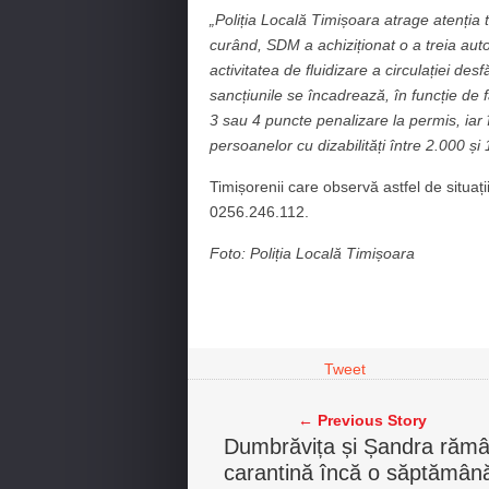
„Poliția Locală Timișoara atrage atenția t
curând, SDM a achiziționat o a treia autos
activitatea de fluidizare a circulației des
sancțiunile se încadrează, în funcție de f
3 sau 4 puncte penalizare la permis, iar 
persoanelor cu dizabilități între 2.000 și 
Timișorenii care observă astfel de situaț
0256.246.112.
Foto: Poliția Locală Timișoara
Tweet
← Previous Story
Dumbrăvița și Șandra răm
carantină încă o săptămân