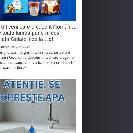
tul verii care a cucerit România:
 toată lumea pune în coș
țata Gelatelli de la Lidl
agomir
| 28 July 2026
 înghețata merg mână în mână, iar pentru
omâni Gelatelli a devenit una dintre alegerile
te atunci când vine vorba despre un desert
r, care să bifeze...