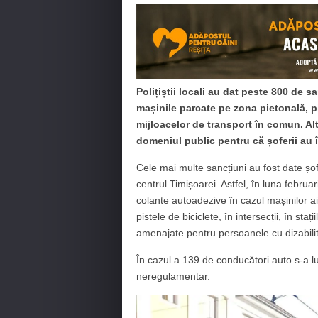
Polițiștii locali au dat peste 800 de sa
mașinile parcate pe zona pietonală, pis
mijloacelor de transport în comun. Al
domeniul public pentru că șoferii au î
Cele mai multe sancțiuni au fost date șo
centrul Timișoarei. Astfel, în luna februari
colante autoadezive în cazul mașinilor ai
pistele de biciclete, în intersecții, în sta
amenajate pentru persoanele cu dizabilit
În cazul a 139 de conducători auto s-a lu
neregulamentar.