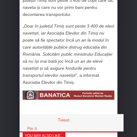
județul Timiș sunt peste 3.400 de copii care fac
naveta și care nu vor primi bani pentru
decontarea transportului.
„
Doar în județul Timiș sunt peste 3.400 de elevi
navetiști, iar Asociaţia Elevilor din Timiș nu
poate să fie spectator încă un an la modul în
care autoritățile publice distrug educația din
România. Solicităm public ministrului Educației
să nu își mai bată joc încă un an de elevii
navetiști și să asigure fondurile pentru
transportul elevilor navetiști
”, a informat
Asociația Elevilor din Timiș.
Tweet
Pin It
YOU MAY ALSO LIKE...