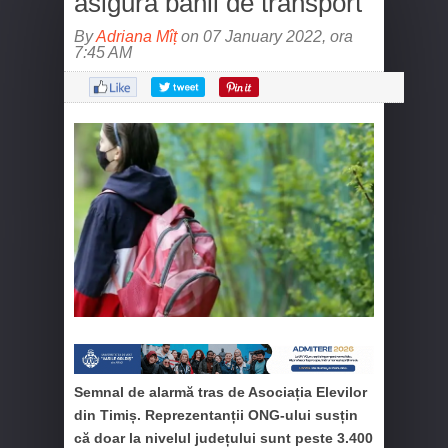
asigură banii de transport
By
Adriana Mîț
on 07 January 2022, ora
7:45 AM
Semnal de alarmă tras de Asociația Elevilor
din Timiș. Reprezentanții ONG-ului susțin
că doar la nivelul județului sunt peste 3.400