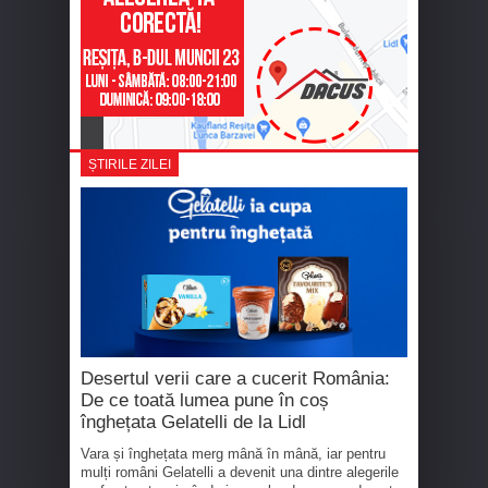
ȘTIRILE ZILEI
Desertul verii care a cucerit România:
De ce toată lumea pune în coș
înghețata Gelatelli de la Lidl
Vara și înghețata merg mână în mână, iar pentru
mulți români Gelatelli a devenit una dintre alegerile