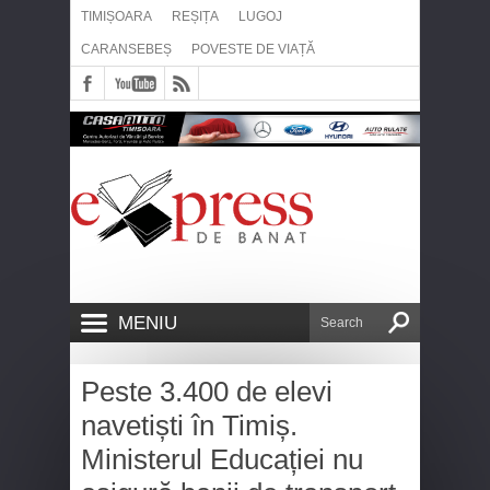
TIMIȘOARA
REȘIȚA
LUGOJ
CARANSEBEȘ
POVESTE DE VIAȚĂ
MENIU
Peste 3.400 de elevi
navetiști în Timiș.
Ministerul Educației nu