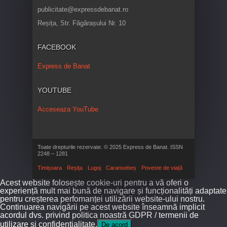
publicitate@expressdebanat.ro
Reșița, Str. Făgărașului Nr. 10
FACEBOOK
Express de Banat
YOUTUBE
Acceseaza YouTube
Toate drepturile rezervate. © 2025 Express de Banat. ISSN
2248 – 1281
Timișoara
Reșița
Lugoj
Caransebeș
Poveste de viață
Acest website folosește cookie-uri pentru a vă oferi o
experiență mult mai bună de navigare și funcționalități adaptate
pentru creșterea perfomanței utilizării website-ului nostru.
Continuarea navigării pe acest website înseamnă implicit
acordul dvs. privind politica noastră GDPR / termenii de
utilizare și confidențialitate.
De acord