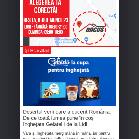
ȘTIRILE ZILEI
Desertul verii care a cucerit România:
De ce toată lumea pune în coș
înghețata Gelatelli de la Lidl
Vara și înghețata merg mână în mână, iar pentru
mulți români Gelatelli a devenit una dintre alegerile