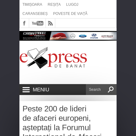
TIMIȘOARA
REȘIȚA
LUGOJ
CARANSEBEȘ
POVESTE DE VIAȚĂ
MENIU
Peste 200 de lideri
de afaceri europeni,
așteptați la Forumul