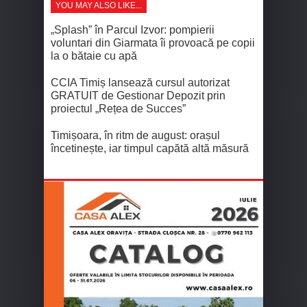
YOU MAY ALSO LIKE...
„Splash” în Parcul Izvor: pompierii
voluntari din Giarmata îi provoacă pe copii
la o bătaie cu apă
CCIA Timiș lansează cursul autorizat
GRATUIT de Gestionar Depozit prin
proiectul „Rețea de Succes”
Timișoara, în ritm de august: orașul
încetinește, iar timpul capătă altă măsură