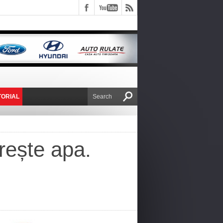
TORIAL
E VICTOR NAFIRU
prește apa.