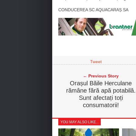
CONDUCEREA SC AQUACARAȘ SA
Tweet
← Previous Story
Orașul Băile Herculane
rămâne fără apă potabilă.
Sunt afectați toți
consumatorii!
YOU MAY ALSO LIKE...