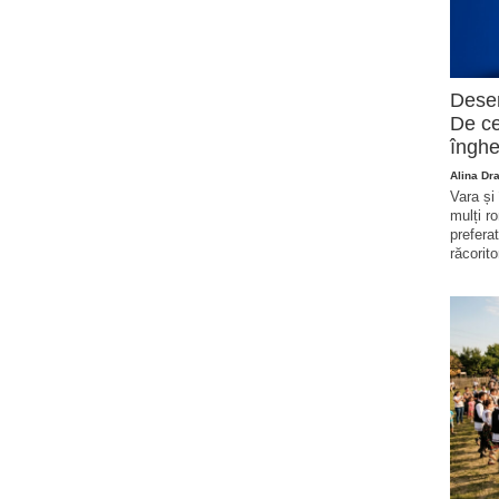
Deser
De ce
înghe
Alina Dr
Vara și
mulți r
prefera
răcorito