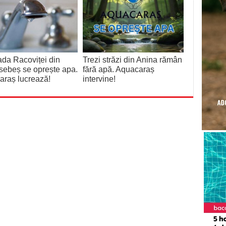
ada Racoviței din
Trezi străzi din Anina rămân
sebeș se oprește apa.
fără apă. Aquacaraș
araș lucrează!
intervine!