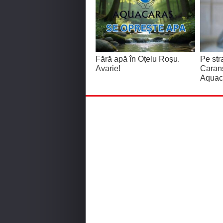
Fără apă în Oțelu Roșu.
Pe str
Avarie!
Caran
Aquac