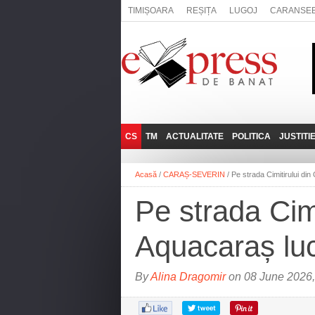
TIMIȘOARA
REȘIȚA
LUGOJ
CARANSE
CS
TM
ACTUALITATE
POLITICA
JUSTITI
REȘIȚA
LUGOJ
ADMINISTRATIE
EXPRESSLIVE
Acasă
/
CARAȘ-SEVERIN
/
Pe strada Cimitirului di
CARANSEBEȘ
TIMIȘOARA
NAȚIONAL
INTERVIURILE
EXPRESS
Pe strada Cimi
ANINA
SOCIAL
BĂILE HERCULANE
UTILE
Aquacaraș lu
BOCŞA
MOLDOVA NOUĂ
By
Alina Dragomir
on 08 June 2026,
ORAVIȚA
OȚELU ROŞU