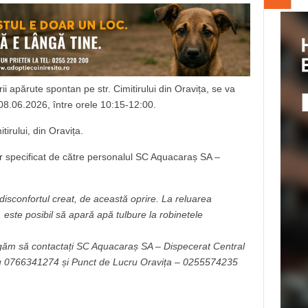
ii apărute spontan pe str. Cimitirului din Oravița, se va
 08.06.2026, între orele 10:15-12:00.
tirului, din Oravița.
rar specificat de către personalul SC Aquacaraș SA –
isconfortul creat, de această oprire. La reluarea
, este posibil să apară apă tulbure la robinetele
ugăm să contactați SC Aquacaraș SA – Dispecerat Central
u 0766341274 și Punct de Lucru Oravița – 0255574235