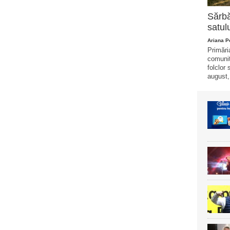
Sărb
satul
Ariana 
Primări
comunita
folclor
august, 