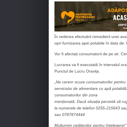
În vederea efectuării remedierii unei avar
opri furnizarea apei potabile în data de:
Vor fi afectați consumatorii de pe str. Cimi
Lucrarea va fi executată în intervalul o
Punctul de Lucru Oravița.
„Ne cerem scuze consumatorilor pentru d
serviciului de alimentare cu apă potabilă
consumatorilor din zona
menționată. Dacă situația persistă vă r
la numerele de telefon 0255-215643 sa
sau 0787874444
Mulțumim cetățenilor pentru înțelegere!”