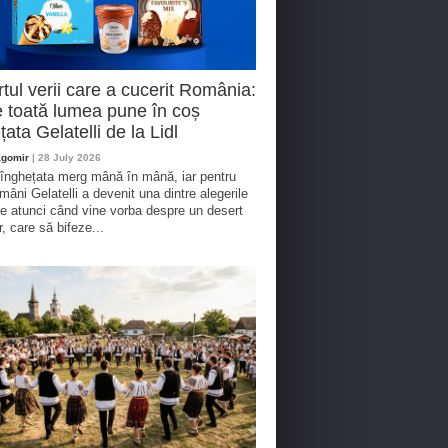
tul verii care a cucerit România:
 toată lumea pune în coș
țata Gelatelli de la Lidl
agomir
| 28 July 2026
 înghețata merg mână în mână, iar pentru
omâni Gelatelli a devenit una dintre alegerile
te atunci când vine vorba despre un desert
r, care să bifeze...