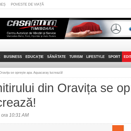
BEȘ
POVESTE DE VIAȚĂ
E
BUSINESS
EDUCAȚIE
SĂNĂTATE
TURISM
LIFESTYLE
SPORT
EDI
JOB-URI
PRIN MUNȚII
POVESTE DE VIAȚĂ
D
BANATULUI
n Oravița se oprește apa. Aquacaraș lucrează!
TEHNIT
VISIT CARAȘ-SEVERIN
tirului din Oravița se o
FANTASTICUL BANAT
crează!
TRAVEL VLOG
 ora 10:31 AM