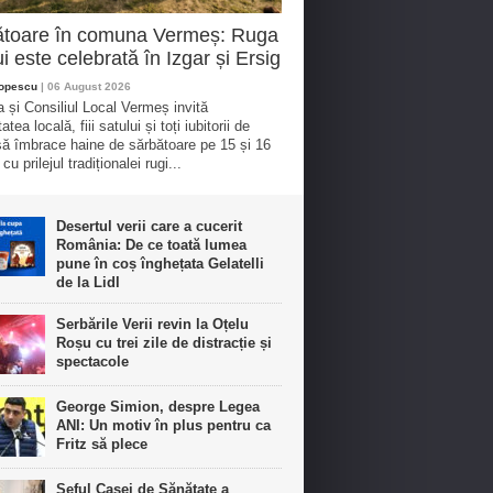
ătoare în comuna Vermeș: Ruga
ui este celebrată în Izgar și Ersig
Popescu
| 06 August 2026
a și Consiliul Local Vermeș invită
tea locală, fiii satului și toți iubitorii de
 să îmbrace haine de sărbătoare pe 15 și 16
cu prilejul tradiționalei rugi...
Desertul verii care a cucerit
România: De ce toată lumea
pune în coș înghețata Gelatelli
de la Lidl
Serbările Verii revin la Oțelu
Roșu cu trei zile de distracție și
spectacole
George Simion, despre Legea
ANI: Un motiv în plus pentru ca
Fritz să plece
Șeful Casei de Sănătate a