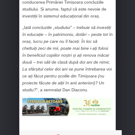
conducerea Primăriei Timișoara concluziile
studiului. Și anume, faptul că este nevoie de
investiții în sistemul educațional din oraș.
„
Iată concluziile „studiului” – trebuie să investiți
în educație – în patrimoniu, dotări – peste tot în
oraș, lucru pe care nu îl faceți. În loc să
cheltuiți zeci de mii, poate mai bine i-ați folosi
în beneficiul copiilor noștri și ați renova măcar
două – trei săli de clasă după doi ani de nimic.
La sfârșitul celor doi ani se pune întrebarea voi
ce ați făcut pentru școlile din Timișoara (nu
proiecte făcute de alții în anii anteriori)? Un
studiu?
”, a semnalat Dan Diaconu.