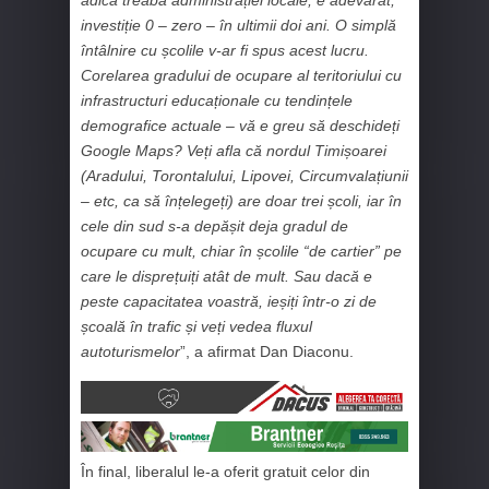
adică treaba administrației locale, e adevărat,
investiție 0 – zero – în ultimii doi ani. O simplă
întâlnire cu școlile v-ar fi spus acest lucru.
Corelarea gradului de ocupare al teritoriului cu
infrastructuri educaționale cu tendințele
demografice actuale – vă e greu să deschideți
Google Maps? Veți afla că nordul Timișoarei
(Aradului, Torontalului, Lipovei, Circumvalațiunii
– etc, ca să înțelegeți) are doar trei școli, iar în
cele din sud s-a depășit deja gradul de
ocupare cu mult, chiar în școlile “de cartier” pe
care le disprețuiți atât de mult. Sau dacă e
peste capacitatea voastră, ieșiți într-o zi de
școală în trafic și veți vedea fluxul
autoturismelor
”, a afirmat Dan Diaconu.
În final, liberalul le-a oferit gratuit celor din