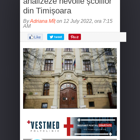
analizeze nevoile școlilor
din Timișoara
By
Adriana Mîț
on 12 July 2022, ora 7:15
AM