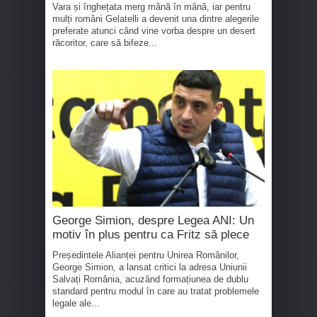
Vara și înghețata merg mână în mână, iar pentru
mulți români Gelatelli a devenit una dintre alegerile
preferate atunci când vine vorba despre un desert
răcoritor, care să bifeze...
George Simion, despre Legea ANI: Un
motiv în plus pentru ca Fritz să plece
Președintele Alianței pentru Unirea Românilor,
George Simion, a lansat critici la adresa Uniunii
Salvați România, acuzând formațiunea de dublu
standard pentru modul în care au tratat problemele
legale ale...