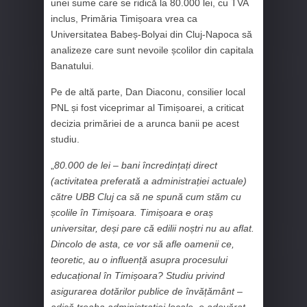
unei sume care se ridică la 80.000 lei, cu TVA
inclus, Primăria Timișoara vrea ca
Universitatea Babeș-Bolyai din Cluj-Napoca să
analizeze care sunt nevoile școlilor din capitala
Banatului.
Pe de altă parte, Dan Diaconu, consilier local
PNL și fost viceprimar al Timișoarei, a criticat
decizia primăriei de a arunca banii pe acest
studiu.
„
80.000 de lei – bani încredințați direct
(activitatea preferată a administrației actuale)
către UBB Cluj ca să ne spună cum stăm cu
școlile în Timișoara. Timișoara e oraș
universitar, deși pare că edilii noștri nu au aflat.
Dincolo de asta, ce vor să afle oamenii ce,
teoretic, au o influență asupra procesului
educațional în Timișoara? Studiu privind
asigurarea dotărilor publice de învățământ –