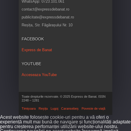
WhatsApp: 0723.101.061
contact@expressdebanat.ro
publicitate@expressdebanat.ro
Reșița, Str. Făgărașului Nr. 10
FACEBOOK
Express de Banat
YOUTUBE
Acceseaza YouTube
Toate drepturile rezervate. © 2025 Express de Banat. ISSN
2248 – 1281
Timișoara
Reșița
Lugoj
Caransebeș
Poveste de viață
Acest website folosește cookie-uri pentru a vă oferi o
experiență mult mai bună de navigare și funcționalități adaptate
pentru creșterea perfomanței utilizării website-ului nostru.