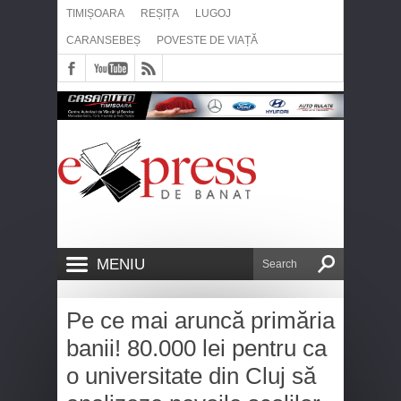
TIMIȘOARA
REȘIȚA
LUGOJ
CARANSEBEȘ
POVESTE DE VIAȚĂ
MENIU
Pe ce mai aruncă primăria
banii! 80.000 lei pentru ca
o universitate din Cluj să