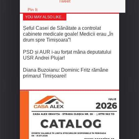
Tweet
Pin It
YOU MAY ALSO LIKE...
Șeful Casei de Sănătate a controlat
cabinete medicale goale! Medicii erau „în
drum spre Timișoara”!
PSD și AUR i-au forțat mâna deputatului
USR Andrei Plujar!
Diana Buzoianu: Dominic Fritz rămâne
primarul Timișoarei!