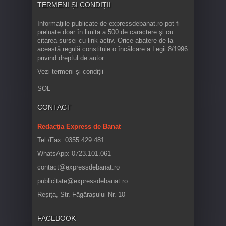
TERMENI ȘI CONDIȚII
Informaţiile publicate de expressdebanat.ro pot fi
preluate doar în limita a 500 de caractere şi cu
citarea sursei cu link activ. Orice abatere de la
această regulă constituie o încălcare a Legii 8/1996
privind dreptul de autor.
Vezi termeni și condiții
SOL
CONTACT
Redacția Express de Banat
Tel./Fax: 0355.429.481
WhatsApp: 0723.101.061
contact@expressdebanat.ro
publicitate@expressdebanat.ro
Reșița, Str. Făgărașului Nr. 10
FACEBOOK