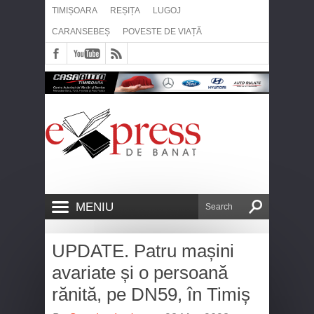
TIMIȘOARA
REȘIȚA
LUGOJ
CARANSEBEȘ
POVESTE DE VIAȚĂ
MENIU
UPDATE. Patru mașini
avariate și o persoană
rănită, pe DN59, în Timiș