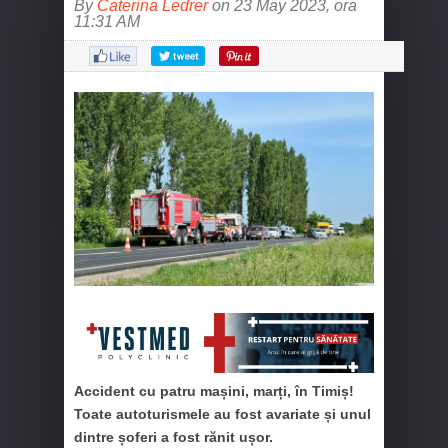
By
Caterina Ledrer
on 23 May 2023, ora
11:31 AM
Accident cu patru mașini, marți, în Timiș!
Toate autoturismele au fost avariate și unul
dintre șoferi a fost rănit ușor.