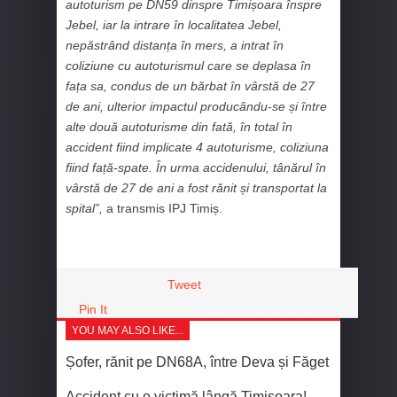
autoturism pe DN59 dinspre Timișoara înspre
Jebel, iar la intrare în localitatea Jebel,
nepăstrând distanța în mers, a intrat în
coliziune cu autoturismul care se deplasa în
fața sa, condus de un bărbat în vârstă de 27
de ani, ulterior impactul producându-se și între
alte două autoturisme din fată, în total în
accident fiind implicate 4 autoturisme, coliziuna
fiind față-spate. În urma accidenului, tânărul în
vârstă de 27 de ani a fost rănit și transportat la
spital”,
a transmis IPJ Timiș.
Tweet
Pin It
YOU MAY ALSO LIKE...
Șofer, rănit pe DN68A, între Deva și Făget
Accident cu o victimă lângă Timișoara!