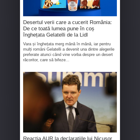
Desertul verii care a cucerit România:
De ce toată lumea pune în coș
înghețata Gelatelli de la Lidl
Vara și înghețata merg mână în mână, iar pentru
mulți români Gelatelli a devenit una dintre alegerile
preferate atunci când vine vorba despre un desert
răcoritor, care să bifeze...
Reacția AUR la declarațiile lui Nicușor