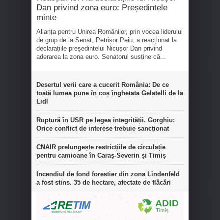
Dan privind zona euro: Președintele
minte
Alianța pentru Unirea Românilor, prin vocea liderului
de grup de la Senat, Petrișor Peiu, a reacționat la
declarațiile președintelui Nicușor Dan privind
aderarea la zona euro. Senatorul susține că...
Desertul verii care a cucerit România: De ce
toată lumea pune în coș înghețata Gelatelli de la
Lidl
Ruptură în USR pe legea integrității. Gorghiu:
Orice conflict de interese trebuie sancționat
CNAIR prelungește restricțiile de circulație
pentru camioane în Caraș-Severin și Timiș
Incendiul de fond forestier din zona Lindenfeld
a fost stins. 35 de hectare, afectate de flăcări