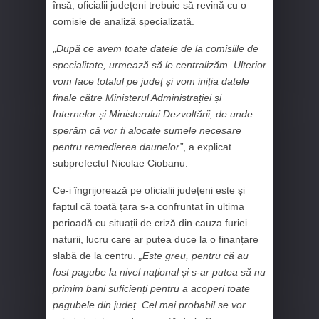
însă, oficialii județeni trebuie să revină cu o
comisie de analiză specializată.
„
După ce avem toate datele de la comisiile de
specialitate, urmează să le centralizăm. Ulterior
vom face totalul pe județ și vom iniția datele
finale către Ministerul Administrației și
Internelor și Ministerului Dezvoltării, de unde
sperăm că vor fi alocate sumele necesare
pentru remedierea daunelor”
, a explicat
subprefectul Nicolae Ciobanu.
Ce-i îngrijorează pe oficialii județeni este și
faptul că toată țara s-a confruntat în ultima
perioadă cu situații de criză din cauza furiei
naturii, lucru care ar putea duce la o finanțare
slabă de la centru.
„Este greu, pentru că au
fost pagube la nivel național și s-ar putea să nu
primim bani suficienți pentru a acoperi toate
pagubele din județ. Cel mai probabil se vor