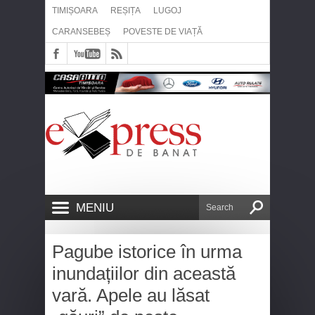
TIMIȘOARA
REȘIȚA
LUGOJ
CARANSEBEȘ
POVESTE DE VIAȚĂ
MENIU
Pagube istorice în urma
inundațiilor din această
vară. Apele au lăsat