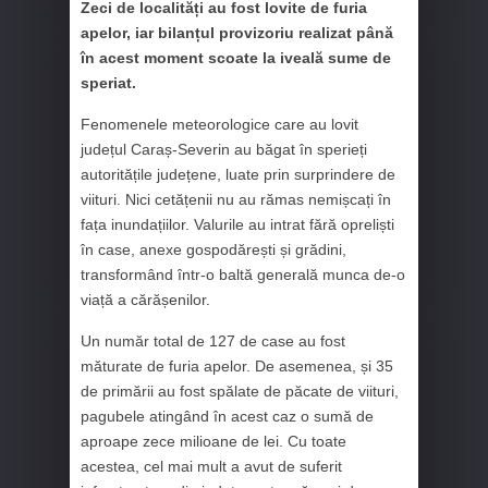
Zeci de localități au fost lovite de furia
apelor, iar bilanțul provizoriu realizat până
în acest moment scoate la iveală sume de
speriat.
Fenomenele meteorologice care au lovit
județul Caraș-Severin au băgat în sperieți
autoritățile județene, luate prin surprindere de
viituri. Nici cetățenii nu au rămas nemișcați în
fața inundațiilor. Valurile au intrat fără opreliști
în case, anexe gospodărești și grădini,
transformând într-o baltă generală munca de-o
viață a cărășenilor.
Un număr total de 127 de case au fost
măturate de furia apelor. De asemenea, și 35
de primării au fost spălate de păcate de viituri,
pagubele atingând în acest caz o sumă de
aproape zece milioane de lei. Cu toate
acestea, cel mai mult a avut de suferit