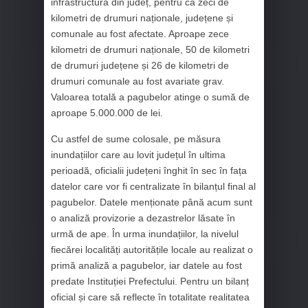
infrastructura din județ, pentru că zeci de
kilometri de drumuri naționale, județene și
comunale au fost afectate. Aproape zece
kilometri de drumuri naționale, 50 de kilometri
de drumuri județene și 26 de kilometri de
drumuri comunale au fost avariate grav.
Valoarea totală a pagubelor atinge o sumă de
aproape 5.000.000 de lei.
Cu astfel de sume colosale, pe măsura
inundațiilor care au lovit județul în ultima
perioadă, oficialii județeni înghit în sec în fața
datelor care vor fi centralizate în bilanțul final al
pagubelor. Datele menționate până acum sunt
o analiză provizorie a dezastrelor lăsate în
urmă de ape. În urma inundațiilor, la nivelul
fiecărei localități autoritățile locale au realizat o
primă analiză a pagubelor, iar datele au fost
predate Instituției Prefectului. Pentru un bilanț
oficial și care să reflecte în totalitate realitatea