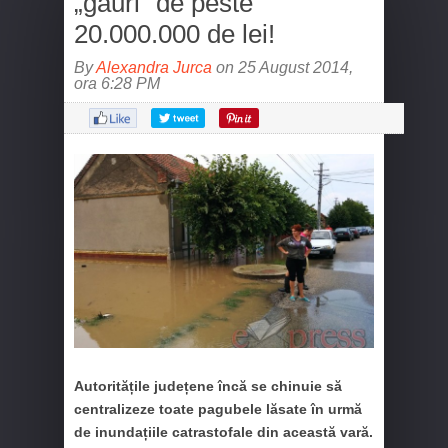
„găuri” de peste
20.000.000 de lei!
By
Alexandra Jurca
on 25 August 2014,
ora 6:28 PM
Autoritățile județene încă se chinuie să
centralizeze toate pagubele lăsate în urmă
de inundațiile catrastofale din această vară.