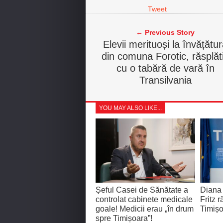
Tweet
← Previous Story
Elevii merituoși la învățătu
din comuna Forotic, răsplăti
cu o tabără de vară în
Transilvania
YOU MAY ALSO LIKE...
Șeful Casei de Sănătate a
Diana
controlat cabinete medicale
Fritz 
goale! Medicii erau „în drum
Timișo
spre Timișoara”!