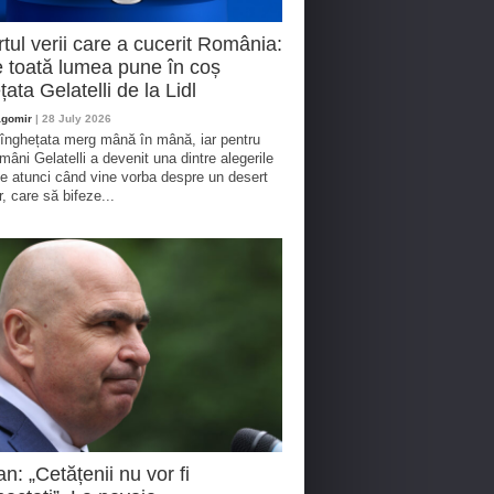
tul verii care a cucerit România:
 toată lumea pune în coș
țata Gelatelli de la Lidl
agomir
| 28 July 2026
 înghețata merg mână în mână, iar pentru
omâni Gelatelli a devenit una dintre alegerile
te atunci când vine vorba despre un desert
r, care să bifeze...
an: „Cetățenii nu vor fi