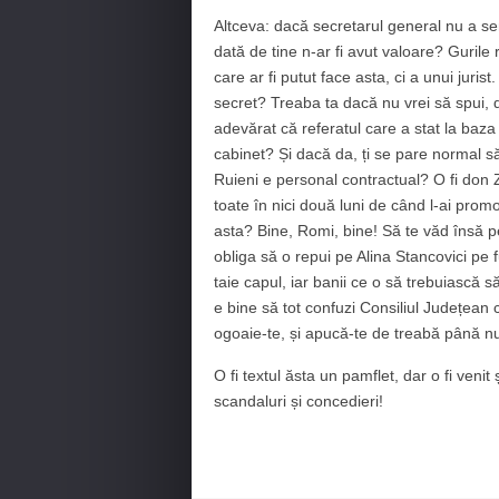
Altceva: dacă secretarul general nu a se
dată de tine n-ar fi avut valoare? Gurile 
care ar fi putut face asta, ci a unui jurist
secret? Treaba ta dacă nu vrei să spui, d
adevărat că referatul care a stat la baza
cabinet? Și dacă da, ți se pare normal să 
Ruieni e personal contractual? O fi don Z
toate în nici două luni de când l-ai promo
asta? Bine, Romi, bine! Să te văd însă 
obliga să o repui pe Alina Stancovici pe f
taie capul, iar banii ce o să trebuiască s
e bine să tot confuzi Consiliul Județean c
ogoaie-te, și apucă-te de treabă până nu-
O fi textul ăsta un pamflet, dar o fi venit 
scandaluri și concedieri!