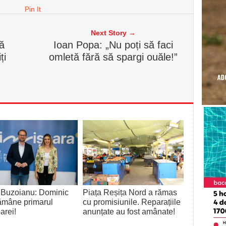
Pin It
Next Story →
ră
Ioan Popa: „Nu poți să faci
ți
omletă fără să spargi ouăle!”
 Buzoianu: Dominic
Piața Reșița Nord a rămas
rămâne primarul
cu promisiunile. Reparațiile
arei!
anunțate au fost amânate!