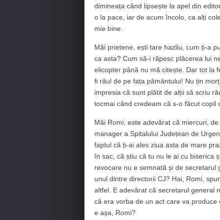
dimineața când lipsește la apel din edito
o la pace, iar de acum încolo, ca alți col
mie bine.
Măi prietene, ești tare hazliu, cum ți-a
ca asta? Cum să-i răpesc plăcerea lui n
elicopter până nu mă citește. Dar tot la
fi răul de pe fața pământului! Nu țin morț
impresia că sunt plătit de alții să scriu r
tocmai când credeam că s-o făcut copil 
Măi Romi, este adevărat că miercuri, de I
manager a Spitalului Județean de Urgenț
faptul că ți-ai ales ziua asta de mare pr
în sac, că știu că tu nu le ai cu biserica 
revocare nu e semnată și de secretarul 
unul dintre directorii CJ? Hai, Romi, spu
altfel. E adevărat că secretarul general n
că era vorba de un act care va produce c
e așa, Romi?