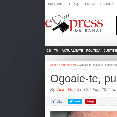
TIMIȘOARA
REȘIȚA
LUGOJ
CARANSE
CS
TM
ACTUALITATE
POLITICA
JUSTITI
REȘIȚA
LUGOJ
ADMINISTRATIE
EXPRESSLIVE
Acasă
/
ExpressLive
/
Ogoaie-te, puiucule, ogoaie-te
CARANSEBEȘ
TIMIȘOARA
NAȚIONAL
INTERVIURILE
EXPRESS
Ogoaie-te, pu
ANINA
SOCIAL
BĂILE HERCULANE
UTILE
By
Victor Nafiru
on 22 July 2022, or
BOCŞA
MOLDOVA NOUĂ
ORAVIȚA
OȚELU ROŞU