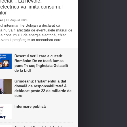
ectați”. La nevoie,
electrica va limita consumul
ilor
oma
| 06 August 2026
ul interimar Ilie Bolojan a declarat că
ia nu va fi afectată de eventualele măsuri de
e a consumului de energie electrică, chiar
vernul pregătește un mecanism care...
Desertul verii care a cucerit
România: De ce toată lumea
pune în coș înghețata Gelatelli
de la Lidl
Grindeanu: Parlamentul a dat
dovadă de responsabilitate! A
deblocat peste 22 de miliarde de
euro
Informare publică