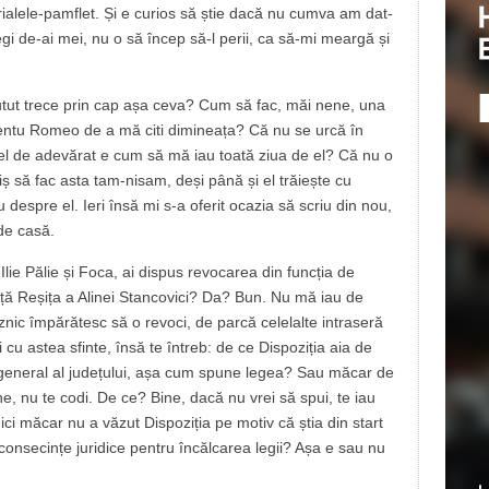
rialele-pamflet. Și e curios să știe dacă nu cumva am dat-
egi de-ai mei, nu o să încep să-l perii, ca să-mi meargă și
 putut trece prin cap așa ceva? Cum să fac, măi nene, una
entu Romeo de a mă citi dimineața? Că nu se urcă în
 fel de adevărat e cum să mă iau toată ziua de el? Că nu o
iș să fac asta tam-nisam, deși până și el trăiește cu
ău despre el. Ieri însă mi s-a oferit ocazia să scriu din nou,
de casă.
lie Pălie și Foca, ai dispus revocarea din funcția de
ă Reșița a Alinei Stancovici? Da? Bun. Nu mă iau de
aznic împărătesc să o revoci, de parcă celelalte intraseră
și cu astea sfinte, însă te întreb: de ce Dispoziția aia de
general al județului, așa cum spune legea? Sau măcar de
ne, nu te codi. De ce? Bine, dacă nu vrei să spui, te iau
ici măcar nu a văzut Dispoziția pe motiv că știa din start
onsecințe juridice pentru încălcarea legii? Așa e sau nu