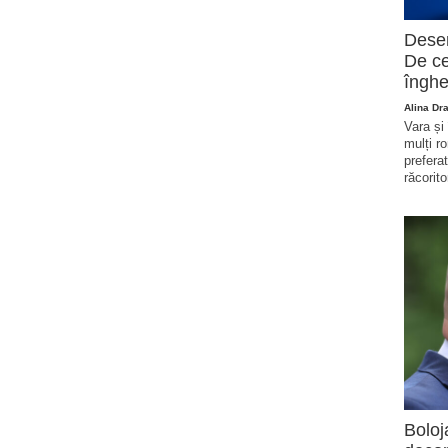
Deser
De ce
înghe
Alina Dr
Vara și
mulți r
prefera
răcorito
Boloj