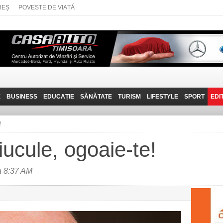
BEȘ
POVESTE DE VIAȚĂ
E
BUSINESS
EDUCAȚIE
SĂNĂTATE
TURISM
LIFESTYLE
SPORT
EDI
JOB-URI
PRIN MUNȚII
POVESTE DE VIAȚĂ
D
BANATULUI
!
TEHNIT
VISIT CARAȘ-SEVERIN
iucule, ogoaie-te!
FANTASTICUL BANAT
TRAVEL VLOG
a 8:37 AM