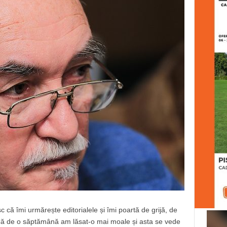
c că îmi urmărește editorialele și îmi poartă de grijă, de
ă de o săptămână am lăsat-o mai moale și asta se vede