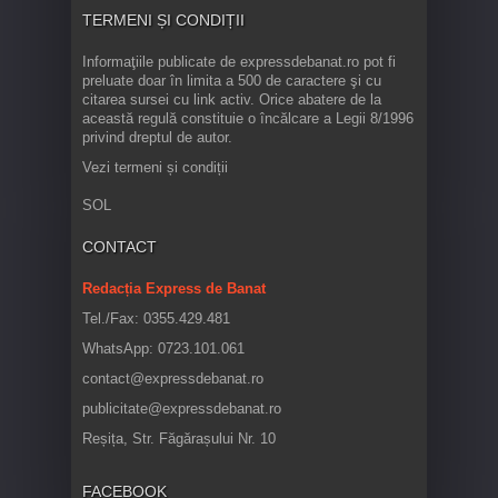
TERMENI ȘI CONDIȚII
Informaţiile publicate de expressdebanat.ro pot fi
preluate doar în limita a 500 de caractere şi cu
citarea sursei cu link activ. Orice abatere de la
această regulă constituie o încălcare a Legii 8/1996
privind dreptul de autor.
Vezi termeni și condiții
SOL
CONTACT
Redacția Express de Banat
Tel./Fax: 0355.429.481
WhatsApp: 0723.101.061
contact@expressdebanat.ro
publicitate@expressdebanat.ro
Reșița, Str. Făgărașului Nr. 10
FACEBOOK