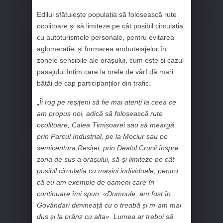
Edilul sfătuiește populația să folosească rute
ocolitoare și să limiteze pe cât posibil circulația
cu autoturismele personale, pentru evitarea
aglomerației și formarea ambuteiajelor în
zonele sensibile ale orașului, cum este și cazul
pasajului Intim care la orele de vârf dă mari
bătăi de cap participanților din trafic.
„
Îi rog pe reșițeni să fie mai atenți la ceea ce
am propus noi, adică să folosească rute
ocolitoare, Calea Timișoarei sau să meargă
prin Parcul Industrial, pe la Mociur sau pe
semicentura Reșiței, prin Dealul Crucii înspre
zona de sus a orașului, să-și limiteze pe cât
posibil circulația cu mașini individuale, pentru
că eu am exemple de oameni care în
continuare îmi spun: «Domnule, am fost în
Govândari dimineață cu o treabă și m-am mai
dus și la prânz cu alta». Lumea ar trebui să