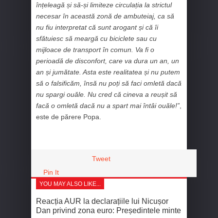
înțeleagă și să-și limiteze circulația la strictul
necesar în această zonă de ambuteiaj, ca să
nu fiu interpretat că sunt arogant și că îi
sfătuiesc să meargă cu biciclete sau cu
mijloace de transport în comun. Va fi o
perioadă de disconfort, care va dura un an, un
an și jumătate. Asta este realitatea și nu putem
să o falsificăm, însă nu poți să faci omletă dacă
nu spargi ouăle. Nu cred că cineva a reușit să
facă o omletă dacă nu a spart mai întâi ouăle!”
,
este de părere Popa.
Tweet
Pin It
YOU MAY ALSO LIKE...
Reacția AUR la declarațiile lui Nicușor
Dan privind zona euro: Președintele minte