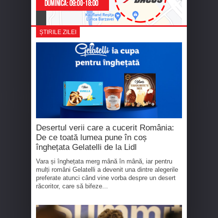
ȘTIRILE ZILEI
Desertul verii care a cucerit România:
De ce toată lumea pune în coș
înghețata Gelatelli de la Lidl
Vara și înghețata merg mână în mână, iar pentru
mulți români Gelatelli a devenit una dintre alegerile
preferate atunci când vine vorba despre un desert
răcoritor, care să bifeze...