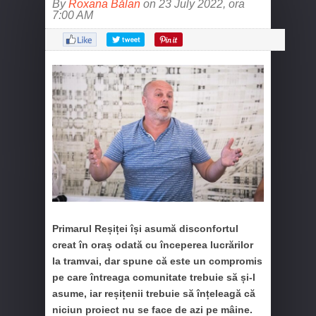
By
Roxana Bălan
on 23 July 2022, ora
7:00 AM
Primarul Reșiței își asumă disconfortul
creat în oraș odată cu începerea lucrărilor
la tramvai, dar spune că este un compromis
pe care întreaga comunitate trebuie să și-l
asume, iar reșițenii trebuie să înțeleagă că
niciun proiect nu se face de azi pe mâine.