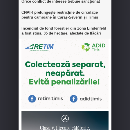
Orice conflict de interese trebuie sancționat
CNAIR prelungește restricțiile de circulație
pentru camioane în Caraș-Severin și Timiș
Incendiul de fond forestier din zona Lindenfeld
a fost stins. 35 de hectare, afectate de flăcări