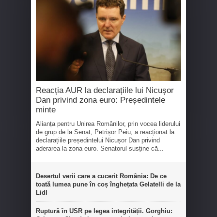
Reacția AUR la declarațiile lui Nicușor
Dan privind zona euro: Președintele
minte
Alianța pentru Unirea Românilor, prin vocea liderului
de grup de la Senat, Petrișor Peiu, a reacționat la
declarațiile președintelui Nicușor Dan privind
aderarea la zona euro. Senatorul susține că...
Desertul verii care a cucerit România: De ce
toată lumea pune în coș înghețata Gelatelli de la
Lidl
Ruptură în USR pe legea integrității. Gorghiu: