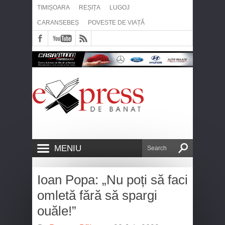
TIMIȘOARA
REȘIȚA
LUGOJ
CARANSEBEȘ
POVESTE DE VIAȚĂ
MENIU
Ioan Popa: „Nu poți să faci
omletă fără să spargi
ouăle!”