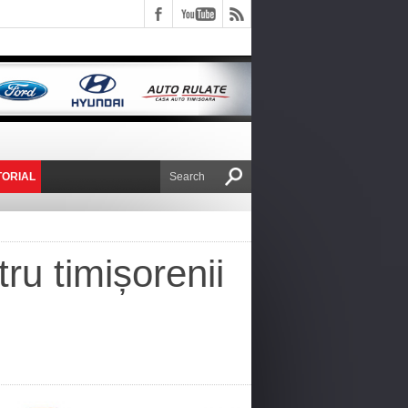
TORIAL
E VICTOR NAFIRU
ru timișorenii