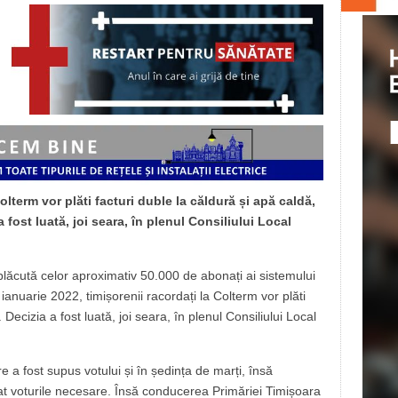
Colterm vor plăti facturi duble la căldură și apă caldă,
fost luată, joi seara, în plenul Consiliului Local
plăcută celor aproximativ 50.000 de abonați ai sistemului
 ianuarie 2022, timișorenii racordați la Colterm vor plăti
Decizia a fost luată, joi seara, în plenul Consiliului Local
 a fost supus votului și în ședința de marți, însă
at voturile necesare. Însă conducerea Primăriei Timișoara