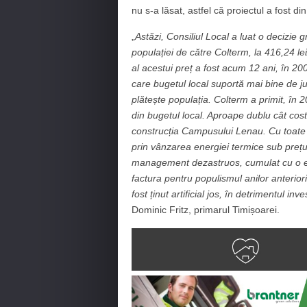
nu s-a lăsat, astfel că proiectul a fost d
„
Astăzi, Consiliul Local a luat o decizie gr
populației de către Colterm, la 416,24 
al acestui preț a fost acum 12 ani, în 20
care bugetul local suportă mai bine de j
plătește populația. Colterm a primit, în
din bugetul local. Aproape dublu cât cost
construcția Campusului Lenau. Cu toate
prin vânzarea energiei termice sub prețul
management dezastruos, cumulat cu o expl
factura pentru populismul anilor anteriori
fost ținut artificial jos, în detrimentul inve
Dominic Fritz, primarul Timișoarei.