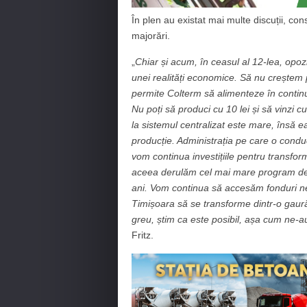
În plen au existat mai multe discuții, cons
majorări.
„
Chiar și acum, în ceasul al 12-lea, opozi
unei realități economice. Să nu creștem p
permite Colterm să alimenteze în continu
Nu poți să produci cu 10 lei și să vinzi c
la sistemul centralizat este mare, însă e
producție. Administrația pe care o condu
vom continua investițiile pentru transfor
aceea derulăm cel mai mare program de î
ani. Vom continua să accesăm fonduri ne
Timișoara să se transforme dintr-o gaură 
greu, știm ca este posibil, așa cum ne-a
Fritz.