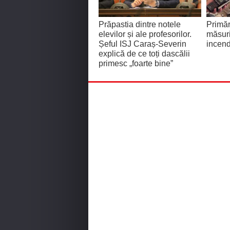
Prăpastia dintre notele
Primăr
elevilor și ale profesorilor.
măsuri
Șeful ISJ Caraș-Severin
incend
explică de ce toți dascălii
primesc „foarte bine”