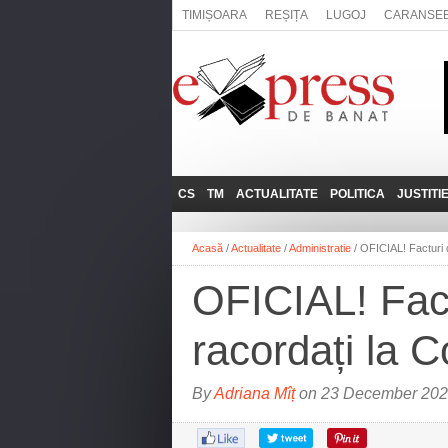
TIMIȘOARA
REȘIȚA
LUGOJ
CARANSE
CS
TM
ACTUALITATE
POLITICA
JUSTITI
REȘIȚA
LUGOJ
ADMINISTRATIE
EXPRESSLIVE
Acasă
/
Actualitate
/
Administratie
/
OFICIAL! Facturi d
CARANSEBEȘ
TIMIȘOARA
NAȚIONAL
INTERVIURILE
EXPRESS
OFICIAL! Factu
ANINA
SOCIAL
BĂILE HERCULANE
UTILE
racordați la C
BOCŞA
MOLDOVA NOUĂ
By
Adriana Mîț
on 23 December 2021
ORAVIȚA
OȚELU ROŞU