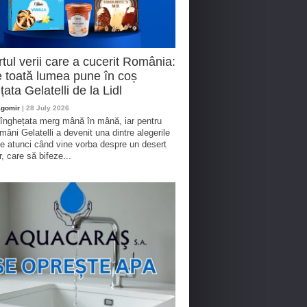
tul verii care a cucerit România:
 toată lumea pune în coș
țata Gelatelli de la Lidl
agomir
| 28 July 2026
 înghețata merg mână în mână, iar pentru
omâni Gelatelli a devenit una dintre alegerile
te atunci când vine vorba despre un desert
r, care să bifeze...