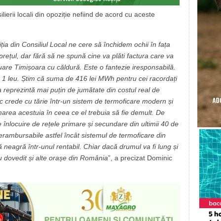
ilierii locali din opoziție nefiind de acord cu aceste
ția din Consiliul Local ne cere să închidem ochii în fața
rețul, dar fără să ne spună cine va plăti factura care va
are Timișoara cu căldură. Este o fantezie iresponsabilă.
u 1 leu.
Știm că suma de 416 lei MWh pentru cei racordați
a reprezintă mai puțin de jumătate din costul real de
c crede cu tărie într-un sistem de termoficare modern și
marea acestuia în ceea ce el trebuia să fie demult. De
nlocuire de rețele primare și secundare din ultimii 40 de
rambursabile astfel încât sistemul de termoficare din
neagră într-unul rentabil. Chiar dacă drumul va fi lung și
u dovedit și alte orașe din România
”, a precizat Dominic