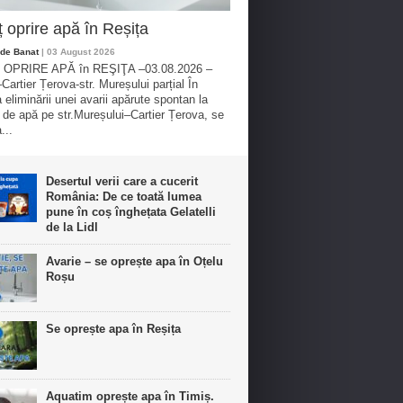
 oprire apă în Reșița
de Banat
| 03 August 2026
OPRIRE APĂ în REŞIŢA –03.08.2026 –
Cartier Țerova-str. Mureșului parțial În
 eliminării unei avarii apărute spontan la
 de apă pe str.Mureșului–Cartier Țerova, se
...
Desertul verii care a cucerit
România: De ce toată lumea
pune în coș înghețata Gelatelli
de la Lidl
Avarie – se oprește apa în Oțelu
Roșu
Se oprește apa în Reșița
Aquatim oprește apa în Timiș.