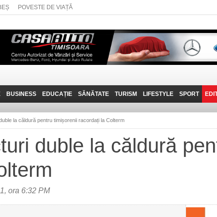
BEȘ
POVESTE DE VIAȚĂ
E
BUSINESS
EDUCAȚIE
SĂNĂTATE
TURISM
LIFESTYLE
SPORT
EDI
JOB-URI
PRIN MUNȚII
POVESTE DE VIAȚĂ
D
BANATULUI
uble la căldură pentru timișorenii racordați la Colterm
TEHNIT
VISIT CARAȘ-SEVERIN
ri duble la căldură pent
FANTASTICUL BANAT
olterm
TRAVEL VLOG
, ora 6:32 PM