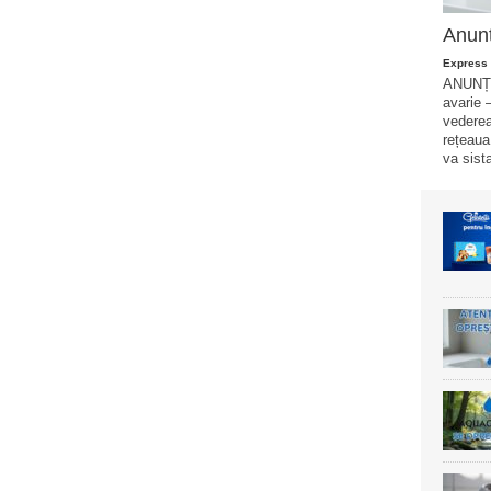
Anunț
Express 
ANUNȚ 
avarie –
vederea
rețeaua
va sista