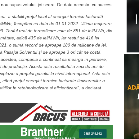
in nou supus votului, joi seara. De data aceasta, cu succes.
ea: a stabilit prețul local al energiei termice facturată
lei/MWh, începând cu data de 01.01.2022. Ultima majorare
09. Tariful real de termoficare este de 851 de lei/MWh, din
umătate, adică 435 de lei/MWh, iar restul de 416 lei
 2021, o sumă record de aproape 180 de milioane de lei,
ă Pasajul Solventul și de aproape 3 ori cât ne costă
 acestea, compania a continuat să meargă în pierdere,
 de producție. Acesta este rezultatul a zeci de ani de
ozie a prețului gazului la nivel internațional. Asta este
, când prețul energiei termice facturate timișorenilor a
stițiilor în retehnologizare și eficientizare
”, a declarat