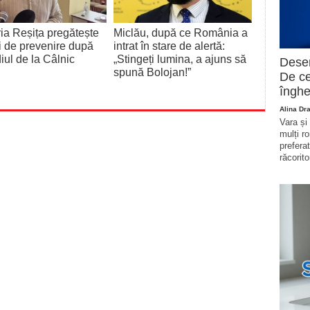
ia Reșița pregătește
Miclău, după ce România a
 de prevenire după
intrat în stare de alertă:
iul de la Câlnic
„Stingeți lumina, a ajuns să
Deser
spună Bolojan!”
De ce
înghe
Alina Dr
Vara și
mulți r
prefera
răcorito