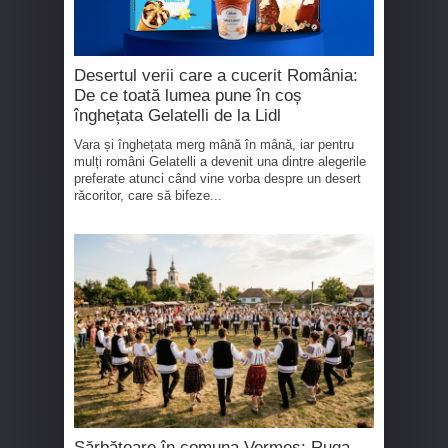
Desertul verii care a cucerit România:
De ce toată lumea pune în coș
înghețata Gelatelli de la Lidl
Vara și înghețata merg mână în mână, iar pentru
mulți români Gelatelli a devenit una dintre alegerile
preferate atunci când vine vorba despre un desert
răcoritor, care să bifeze...
Sărbătoare în comuna Vermeș: Ruga