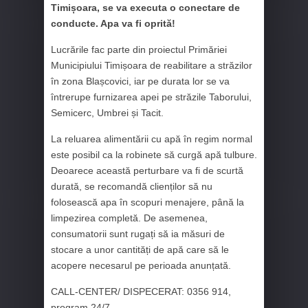
Timișoara, se va executa o conectare de
conducte. Apa va fi oprită!
Lucrările fac parte din proiectul Primăriei
Municipiului Timișoara de reabilitare a străzilor
în zona Blașcovici, iar pe durata lor se va
întrerupe furnizarea apei pe străzile Taborului,
Semicerc, Umbrei și Tacit.
La reluarea alimentării cu apă în regim normal
este posibil ca la robinete să curgă apă tulbure.
Deoarece această perturbare va fi de scurtă
durată, se recomandă clienților să nu
folosească apa în scopuri menajere, până la
limpezirea completă. De asemenea,
consumatorii sunt rugați să ia măsuri de
stocare a unor cantități de apă care să le
acopere necesarul pe perioada anunțată.
CALL-CENTER/ DISPECERAT: 0356 914,
program 24/7