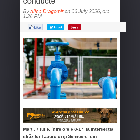
conducte
By
Alina Dragomir
on 06 July 2026, ora
1:26 PM
Marți, 7 iulie, între orele 8-17, la intersecția
străzilor Taborului și Semicerc, din