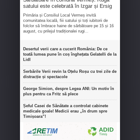
satului este celebrată în Izgar și Ersig
Primăria și Consiliul Local Vermeș invită
comunitatea locală, fiii satului și toți iubitorii de
folclor să îmbrace haine de sărbătoare pe 15 și 16
august, cu prilejul tradiționalei rugi...
Desertul verii care a cucerit România: De ce
toată lumea pune în coș înghețata Gelatelli de la
Lidl
Serbările Verii revin la Oțelu Roșu cu trei zile de
distracție și spectacole
George Simion, despre Legea ANI: Un motiv în
plus pentru ca Fritz să plece
Șeful Casei de Sănătate a controlat cabinete
medicale goale! Medicii erau „în drum spre
Timișoara”!