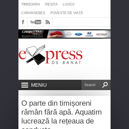
TIMIȘOARA
REȘIȚA
LUGOJ
CARANSEBEȘ
POVESTE DE VIAȚĂ
MENIU
O parte din timișoreni
rămân fără apă. Aquatim
lucrează la rețeaua de