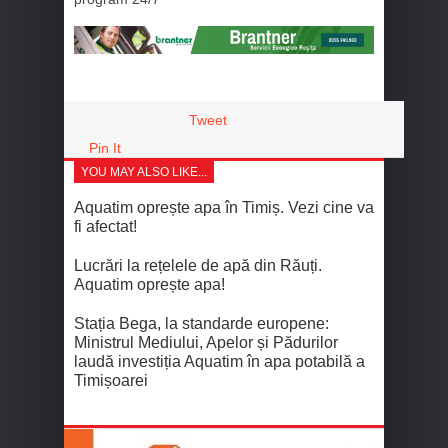
Tweet
Pin It
YOU MAY ALSO LIKE...
Aquatim oprește apa în Timiș. Vezi cine va
fi afectat!
Lucrări la rețelele de apă din Răuți.
Aquatim oprește apa!
Stația Bega, la standarde europene:
Ministrul Mediului, Apelor și Pădurilor
laudă investiția Aquatim în apa potabilă a
Timișoarei