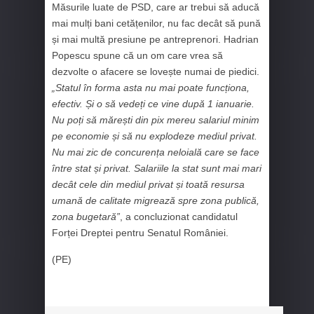
Măsurile luate de PSD, care ar trebui să aducă
mai mulți bani cetățenilor, nu fac decât să pună
și mai multă presiune pe antreprenori. Hadrian
Popescu spune că un om care vrea să
dezvolte o afacere se lovește numai de piedici.
„Statul în forma asta nu mai poate funcționa,
efectiv. Și o să vedeți ce vine după 1 ianuarie.
Nu poți să mărești din pix mereu salariul minim
pe economie și să nu explodeze mediul privat.
Nu mai zic de concurența neloială care se face
între stat și privat. Salariile la stat sunt mai mari
decât cele din mediul privat și toată resursa
umană de calitate migrează spre zona publică,
zona bugetară”
, a concluzionat candidatul
Forței Dreptei pentru Senatul României.
(PE)