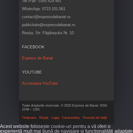
Tel./Fax: 0355.429.481
WhatsApp: 0723.101.061
contact@expressdebanat.ro
publicitate@expressdebanat.ro
Reșița, Str. Făgărașului Nr. 10
FACEBOOK
Express de Banat
YOUTUBE
Acceseaza YouTube
Toate drepturile rezervate. © 2025 Express de Banat. ISSN
2248 – 1281
Timișoara
Reșița
Lugoj
Caransebeș
Poveste de viață
Acest website folosește cookie-uri pentru a vă oferi o
experiență mult mai bună de navigare și funcționalități adaptate