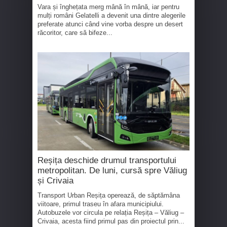
Vara și înghețata merg mână în mână, iar pentru
mulți români Gelatelli a devenit una dintre alegerile
preferate atunci când vine vorba despre un desert
răcoritor, care să bifeze...
Reșița deschide drumul transportului
metropolitan. De luni, cursă spre Văliug
și Crivaia
Transport Urban Reșița operează, de săptămâna
viitoare, primul traseu în afara municipiului.
Autobuzele vor circula pe relația Reșița – Văliug –
Crivaia, acesta fiind primul pas din proiectul prin...