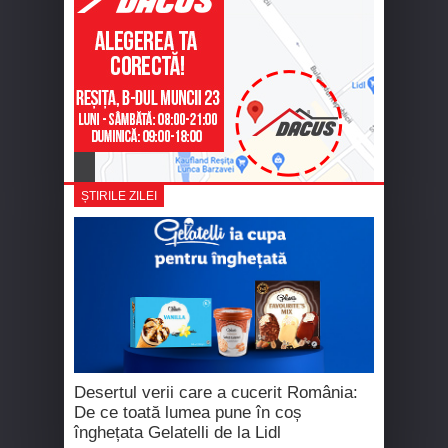
ȘTIRILE ZILEI
Desertul verii care a cucerit România:
De ce toată lumea pune în coș
înghețata Gelatelli de la Lidl