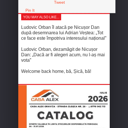
Tweet
Pin It
YOU MAY ALSO LIKE...
Ludovic Orban îl atacă pe Nicușor Dan
după desemnarea lui Adrian Veștea: „Tot
ce face este împotriva interesului național”
Ludovic Orban, dezamăgit de Nicușor
Dan: „Dacă ar fi alegeri acum, nu l-aș mai
vota”
Welcome back home, bă, Șică, bă!