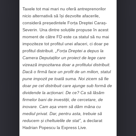
Taxele tot mai mari nu oferă antreprenorilor
nicio alternativă să își dezvolte afacerile,
consideră președintele Forța Dreptei Caraș-
Severin. Una dintre soluțiile propuse în acest
moment de către FD este ca statul să nu mai
impoziteze tot profitul unei afaceri, ci doar pe
profitul distribuit.
„Forța Dreptei a depus la
Camera Deputaților un proiect de lege care
vizează impozitarea doar a profitului distribuit.
Dacă o firmă face un profit de un milion, statul
pune impozit pe toată suma. Noi zicem să fie
doar pe cel distribuit care ajunge sub formă de
dividende la acționari. De ce? Ca să lăsăm
firmelor bani de investiții, de cercetare, de
inovare. Cam așa vrem să dăm mâna cu
mediul privat. Dar, pentru asta, trebuie să
reducem și cheltuielile de stat”,
a declarat
Hadrian Popescu la Express Live.