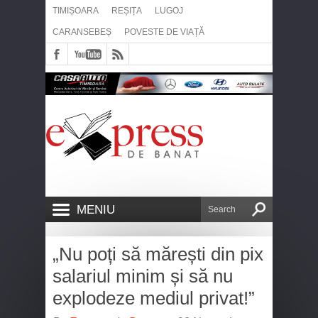
TIMIȘOARA
REȘIȚA
LUGOJ
CARANSEBEȘ
POVESTE DE VIAȚĂ
MENIU
„Nu poți să mărești din pix
salariul minim și să nu
explodeze mediul privat!”