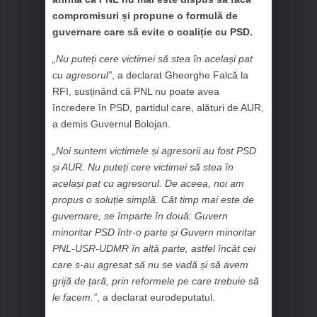
compromisuri și propune o formulă de
guvernare care să evite o coaliție cu PSD.
„Nu puteți cere victimei să stea în același pat
cu agresorul”
, a declarat Gheorghe Falcă la
RFI, susținând că PNL nu poate avea
încredere în PSD, partidul care, alături de AUR,
a demis Guvernul Bolojan.
„Noi suntem victimele și agresorii au fost PSD
și AUR. Nu puteți cere victimei să stea în
același pat cu agresorul. De aceea, noi am
propus o soluție simplă. Cât timp mai este de
guvernare, se împarte în două: Guvern
minoritar PSD într-o parte și Guvern minoritar
PNL-USR-UDMR în altă parte, astfel încât cei
care s-au agresat să nu se vadă și să avem
grijă de țară, prin reformele pe care trebuie să
le facem.”
, a declarat eurodeputatul.