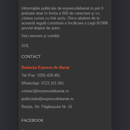
Informaţiile publicate de expressdebanat.ro pot fi
preluate doar în limita a 500 de caractere şi cu
citarea sursei cu link activ. Orice abatere de la
această regulă constituie o încălcare a Legii 8/1996
privind dreptul de autor.
Vezi termeni și condiții
SOL
CONTACT
Redacția Express de Banat
Tel./Fax: 0355.429.481
WhatsApp: 0723.101.061
contact@expressdebanat.ro
publicitate@expressdebanat.ro
Reșița, Str. Făgărașului Nr. 10
FACEBOOK