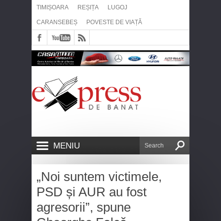
TIMIȘOARA
REȘIȚA
LUGOJ
CARANSEBEȘ
POVESTE DE VIAȚĂ
MENIU
„Noi suntem victimele,
PSD și AUR au fost
agresorii”, spune