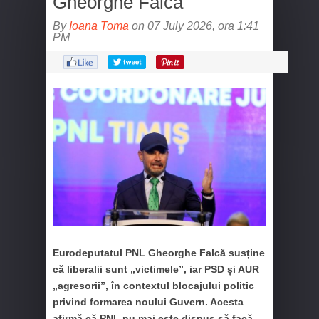
Gheorghe Falcă
By
Ioana Toma
on 07 July 2026, ora 1:41
PM
Eurodeputatul PNL Gheorghe Falcă susține
că liberalii sunt „victimele”, iar PSD și AUR
„agresorii”, în contextul blocajului politic
privind formarea noului Guvern. Acesta
afirmă că PNL nu mai este dispus să facă