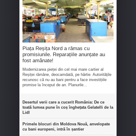
Piața Reșița Nord a rămas cu
promisiunile. Reparațiile anunțate au
fost amânate!
Modernizarea pieței din cel mai mare cartier al
Reșiței rămâne, deocamdată, pe hârtie. Autoritățile
recunosc că nu au bani pentru a face investițiile
promise la început de an. Planurile...
Desertul verii care a cucerit România: De ce
toată lumea pune în coș înghețata Gelatelli de la
Lidl
Primele blocuri din Moldova Nouă, anvelopate
cu bani europeni, intră în șantier