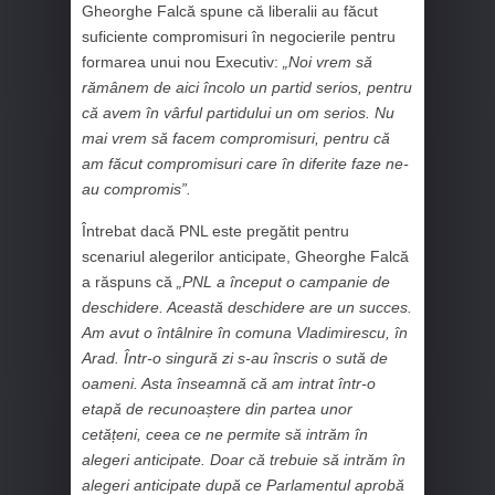
Gheorghe Falcă spune că liberalii au făcut
suficiente compromisuri în negocierile pentru
formarea unui nou Executiv:
„Noi vrem să
rămânem de aici încolo un partid serios, pentru
că avem în vârful partidului un om serios. Nu
mai vrem să facem compromisuri, pentru că
am făcut compromisuri care în diferite faze ne-
au compromis”.
Întrebat dacă PNL este pregătit pentru
scenariul alegerilor anticipate, Gheorghe Falcă
a răspuns că
„PNL a început o campanie de
deschidere. Această deschidere are un succes.
Am avut o întâlnire în comuna Vladimirescu, în
Arad. Într-o singură zi s-au înscris o sută de
oameni. Asta înseamnă că am intrat într-o
etapă de recunoaștere din partea unor
cetățeni, ceea ce ne permite să intrăm în
alegeri anticipate. Doar că trebuie să intrăm în
alegeri anticipate după ce Parlamentul aprobă