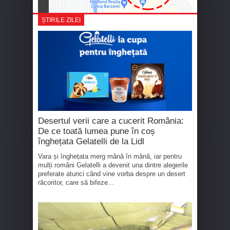
ȘTIRILE ZILEI
Desertul verii care a cucerit România:
De ce toată lumea pune în coș
înghețata Gelatelli de la Lidl
Vara și înghețata merg mână în mână, iar pentru
mulți români Gelatelli a devenit una dintre alegerile
preferate atunci când vine vorba despre un desert
răcoritor, care să bifeze...