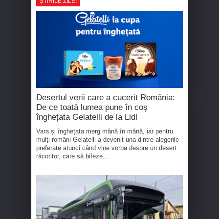
ȘTIRILE ZILEI
Desertul verii care a cucerit România:
De ce toată lumea pune în coș
înghețata Gelatelli de la Lidl
Vara și înghețata merg mână în mână, iar pentru
mulți români Gelatelli a devenit una dintre alegerile
preferate atunci când vine vorba despre un desert
răcoritor, care să bifeze...