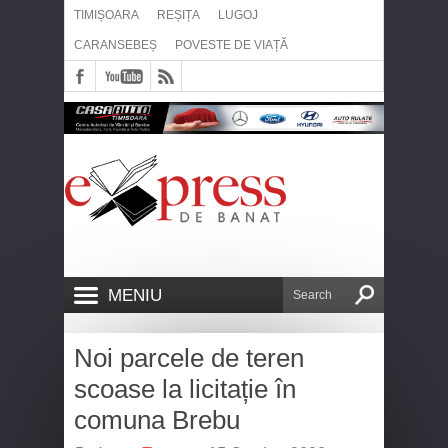
TIMIȘOARA
REȘIȚA
LUGOJ
CARANSEBEȘ
POVESTE DE VIAȚĂ
MENIU
Noi parcele de teren
scoase la licitație în
comuna Brebu