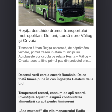
Reșița deschide drumul transportului
metropolitan. De luni, cursă spre Văliug
și Crivaia
Transport Urban Reșița operează, de săptămâna
viitoare, primul traseu în afara municipiului.
Autobuzele vor circula pe relația Reșița – Văliug –
Crivaia, acesta fiind primul pas din proiectul prin...
Desertul verii care a cucerit România: De ce
toată lumea pune în coș înghețata Gelatelli de la
Lidl
Temperaturi record, consum de apă record.
Investițiile Aquatim asigură continuitatea
alimentării cu apă pentru timișoreni
„Apa murdară” din vila managerului Radio