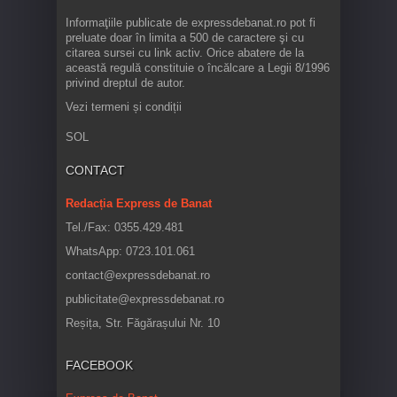
Informaţiile publicate de expressdebanat.ro pot fi
preluate doar în limita a 500 de caractere şi cu
citarea sursei cu link activ. Orice abatere de la
această regulă constituie o încălcare a Legii 8/1996
privind dreptul de autor.
Vezi termeni și condiții
SOL
CONTACT
Redacția Express de Banat
Tel./Fax: 0355.429.481
WhatsApp: 0723.101.061
contact@expressdebanat.ro
publicitate@expressdebanat.ro
Reșița, Str. Făgărașului Nr. 10
FACEBOOK