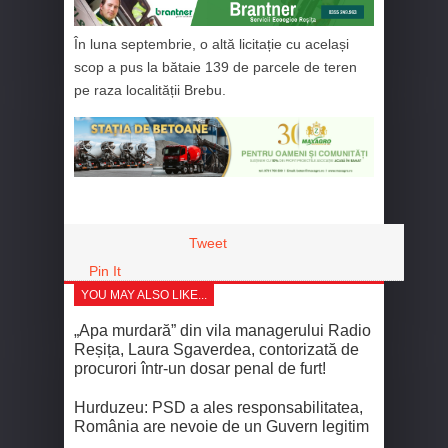
În luna septembrie, o altă licitație cu același
scop a pus la bătaie 139 de parcele de teren
pe raza localității Brebu.
Tweet
Pin It
YOU MAY ALSO LIKE...
„Apa murdară” din vila managerului Radio
Reșița, Laura Sgaverdea, contorizată de
procurori într-un dosar penal de furt!
Hurduzeu: PSD a ales responsabilitatea,
România are nevoie de un Guvern legitim