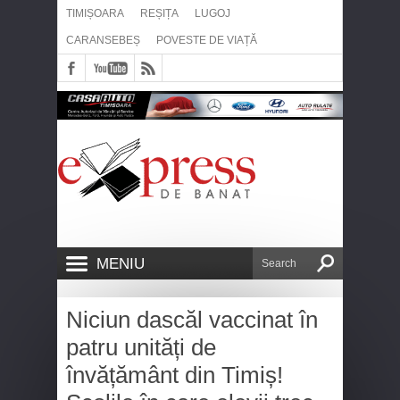
TIMIȘOARA
REȘIȚA
LUGOJ
CARANSEBEȘ
POVESTE DE VIAȚĂ
MENIU
Niciun dascăl vaccinat în
patru unități de
învățământ din Timiș!