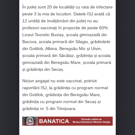
În județ sunt 20 de localități cu rata de infectare
peste 3 la mia de locuitori. Datele ISJ arată că
12 unități de învățământ din județ nu au
profesori vaccinați în proporție de peste 60%:
Liceul Teoretic Buziaș, școala gimnazială din
Bacova, școala primară din Silagiu, grădinițele
din Gottlob, Albina, Beregsău Mic și Utvin,
școala primară din Săcălaz, grădinița și școala
gimnazială din Beregsău Mare, școala primară
și grădinița din Secaș.
Niciun angajat nu este vaccinat, potrivit
raportării ISJ, la grădinița cu program normal
din Gottlob, grădinița din Beregsău Mare,
grădinița cu program normal din Secaș și
grădinița nr. 5 din Timișoara.