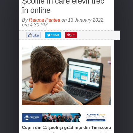
Școlile în care elevii trec
în online
By
Raluca Pantea
on 13 January 2022,
ora 4:30 PM
Copiii din 11 școli și grădinițe din Timișoara