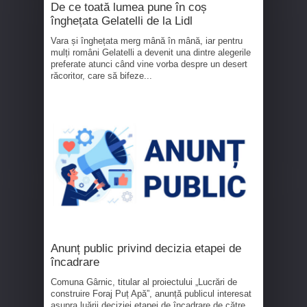
De ce toată lumea pune în coș
înghețata Gelatelli de la Lidl
Vara și înghețata merg mână în mână, iar pentru
mulți români Gelatelli a devenit una dintre alegerile
preferate atunci când vine vorba despre un desert
răcoritor, care să bifeze...
Anunț public privind decizia etapei de
încadrare
Comuna Gârnic, titular al proiectului „Lucrări de
construire Foraj Puț Apă”, anunță publicul interesat
asupra luării deciziei etapei de încadrare de către