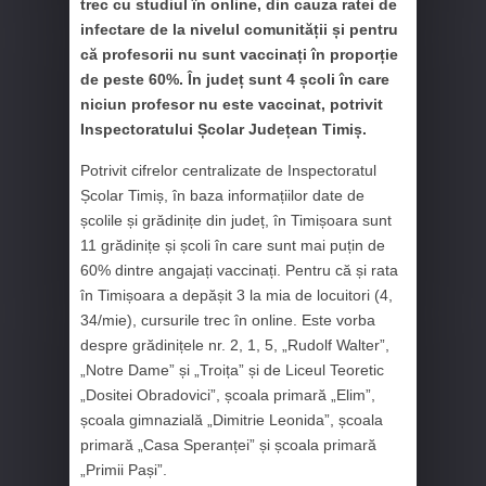
trec cu studiul în online, din cauza ratei de
infectare de la nivelul comunității și pentru
că profesorii nu sunt vaccinați în proporție
de peste 60%. În județ sunt 4 școli în care
niciun profesor nu este vaccinat, potrivit
Inspectoratului Școlar Județean Timiș.
Potrivit cifrelor centralizate de Inspectoratul
Școlar Timiș, în baza informațiilor date de
școlile și grădinițe din județ, în Timișoara sunt
11 grădinițe și școli în care sunt mai puțin de
60% dintre angajați vaccinați. Pentru că și rata
în Timișoara a depășit 3 la mia de locuitori (4,
34/mie), cursurile trec în online. Este vorba
despre grădinițele nr. 2, 1, 5, „Rudolf Walter”,
„Notre Dame” și „Troița” și de Liceul Teoretic
„Dositei Obradovici”, școala primară „Elim”,
școala gimnazială „Dimitrie Leonida”, școala
primară „Casa Speranței” și școala primară
„Primii Pași”.