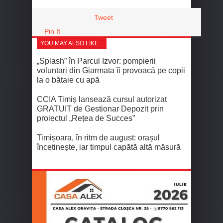
Tweet
Pin It
YOU MAY ALSO LIKE...
„Splash” în Parcul Izvor: pompierii
voluntari din Giarmata îi provoacă pe copii
la o bătaie cu apă
CCIA Timiș lansează cursul autorizat
GRATUIT de Gestionar Depozit prin
proiectul „Rețea de Succes”
Timișoara, în ritm de august: orașul
încetinește, iar timpul capătă altă măsură