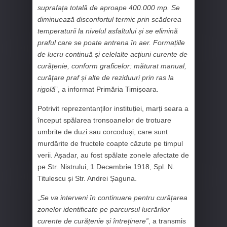
suprafața totală de aproape 400.000 mp. Se
diminuează disconfortul termic prin scăderea
temperaturii la nivelul asfaltului și se elimină
praful care se poate antrena în aer. Formațiile
de lucru continuă și celelalte acțiuni curente de
curățenie, conform graficelor: măturat manual,
curățare praf și alte de reziduuri prin ras la
rigolă
”, a informat Primăria Timișoara.
Potrivit reprezentanților instituției, marți seara a
început spălarea tronsoanelor de trotuare
umbrite de duzi sau corcoduși, care sunt
murdărite de fructele coapte căzute pe timpul
verii. Așadar, au fost spălate zonele afectate de
pe Str. Nistrului, 1 Decembrie 1918, Spl. N.
Titulescu și Str. Andrei Șaguna.
„
Se va interveni în continuare pentru curățarea
zonelor identificate pe parcursul lucrărilor
curente de curățenie și întreținere”
, a transmis