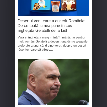
Desertul verii care a cucerit România:
De ce toată lumea pune în coș
înghețata Gelatelli de la Lidl
Vara și înghețata merg mână în mână, iar pentru
mulți români Gelatelli a devenit una dintre alegerile
preferate atunci când vine vorba despre un desert
răcoritor, care să bifeze...