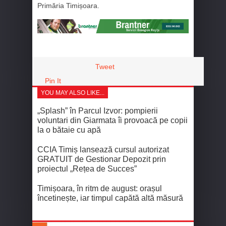
Primăria Timișoara.
Tweet
Pin It
YOU MAY ALSO LIKE...
„Splash” în Parcul Izvor: pompierii
voluntari din Giarmata îi provoacă pe copii
la o bătaie cu apă
CCIA Timiș lansează cursul autorizat
GRATUIT de Gestionar Depozit prin
proiectul „Rețea de Succes”
Timișoara, în ritm de august: orașul
încetinește, iar timpul capătă altă măsură