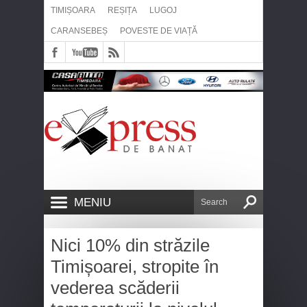
TIMIȘOARA
REȘIȚA
LUGOJ
CARANSEBEȘ
POVESTE DE VIAȚĂ
MENIU
Nici 10% din străzile
Timișoarei, stropite în
vederea scăderii