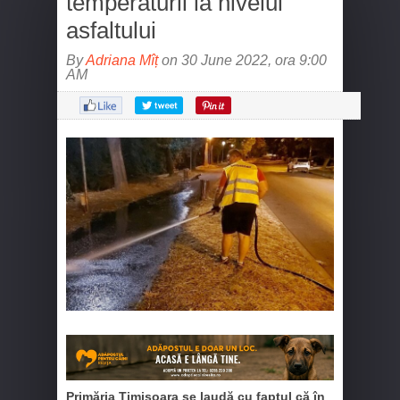
temperaturii la nivelul
asfaltului
By
Adriana Mîț
on 30 June 2022, ora 9:00
AM
Primăria Timișoara se laudă cu faptul că în