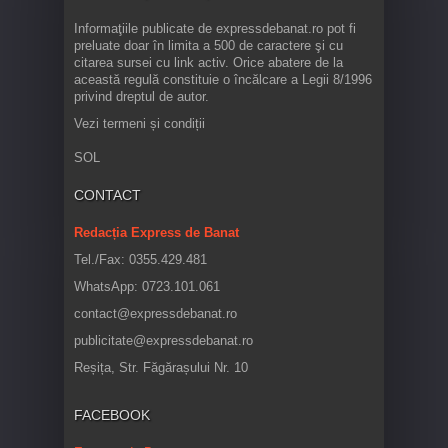
Informaţiile publicate de expressdebanat.ro pot fi
preluate doar în limita a 500 de caractere şi cu
citarea sursei cu link activ. Orice abatere de la
această regulă constituie o încălcare a Legii 8/1996
privind dreptul de autor.
Vezi termeni și condiții
SOL
CONTACT
Redacția Express de Banat
Tel./Fax: 0355.429.481
WhatsApp: 0723.101.061
contact@expressdebanat.ro
publicitate@expressdebanat.ro
Reșița, Str. Făgărașului Nr. 10
FACEBOOK