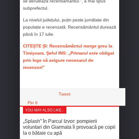
se derulează recensământul.”
, a mai spus
subprefectul.
La nivelul județului, puțin peste jumătate din
populație e recenzată. Recensământul durează
până în 17 iulie.
CITEȘTE ȘI: Recensământul merge greu la
Timișoara. Șeful INS: „Primarul este obligat
prin lege să asigure necesarul de
recenzori”
Tweet
Pin It
YOU MAY ALSO LIKE...
„Splash” în Parcul Izvor: pompierii
voluntari din Giarmata îi provoacă pe copii
la o bătaie cu apă