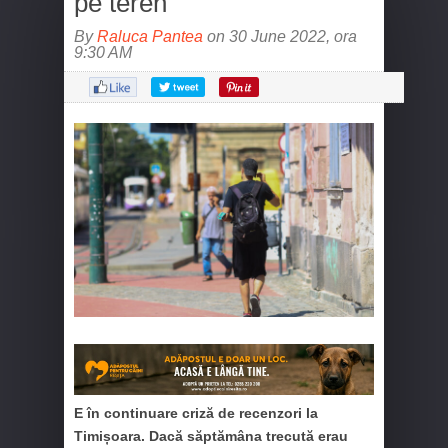
pe teren
By
Raluca Pantea
on 30 June 2022, ora
9:30 AM
E în continuare criză de recenzori la
Timișoara. Dacă săptămâna trecută erau