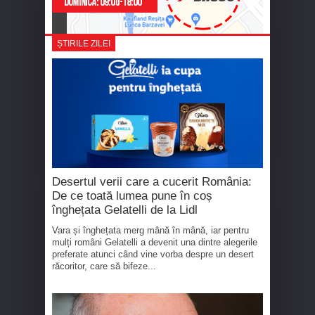
ȘTIRILE ZILEI
Desertul verii care a cucerit România:
De ce toată lumea pune în coș
înghețata Gelatelli de la Lidl
Vara și înghețata merg mână în mână, iar pentru
mulți români Gelatelli a devenit una dintre alegerile
preferate atunci când vine vorba despre un desert
răcoritor, care să bifeze...