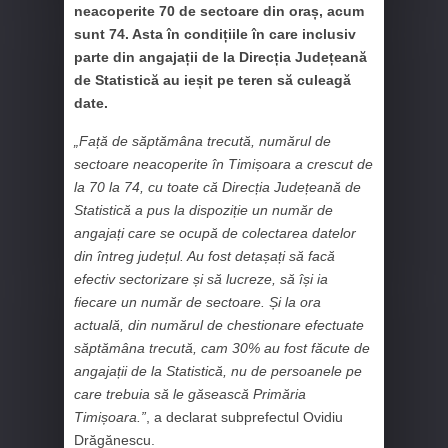
neacoperite 70 de sectoare din oraș, acum
sunt 74. Asta în condițiile în care inclusiv
parte din angajații de la Direcția Județeană
de Statistică au ieșit pe teren să culeagă
date.
„Față de săptămâna trecută, numărul de
sectoare neacoperite în Timișoara a crescut de
la 70 la 74, cu toate că Direcția Județeană de
Statistică a pus la dispoziție un număr de
angajați care se ocupă de colectarea datelor
din întreg județul. Au fost detașați să facă
efectiv sectorizare și să lucreze, să își ia
fiecare un număr de sectoare. Și la ora
actuală, din numărul de chestionare efectuate
săptămâna trecută, cam 30% au fost făcute de
angajații de la Statistică, nu de persoanele pe
care trebuia să le găsească Primăria
Timișoara.”
, a declarat subprefectul Ovidiu
Drăgănescu.