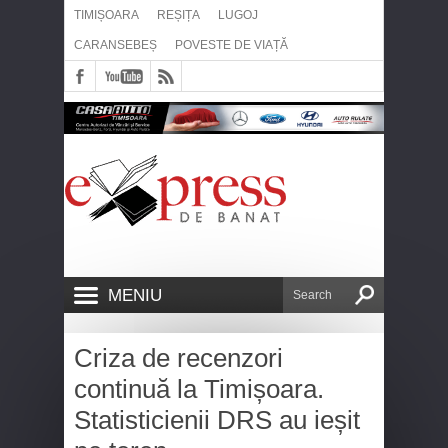
TIMIȘOARA
REȘIȚA
LUGOJ
CARANSEBEȘ
POVESTE DE VIAȚĂ
MENIU
Criza de recenzori
continuă la Timișoara.
Statisticienii DRS au ieșit