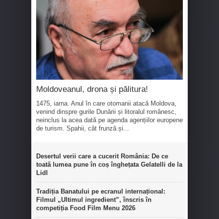
Moldoveanul, drona și pălitura!
1475, iarna. Anul în care otomanii atacă Moldova,
venind dinspre gurile Dunării și litoralul românesc,
neinclus la acea dată pe agenda agențiilor europene
de turism. Spahii, cât frunză și...
Desertul verii care a cucerit România: De ce
toată lumea pune în coș înghețata Gelatelli de la
Lidl
Tradiția Banatului pe ecranul internațional:
Filmul „Ultimul ingredient”, înscris în
competiția Food Film Menu 2026