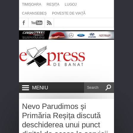
TIMIȘOARA
REȘIȚA
LUGOJ
CARANSEBEȘ
POVESTE DE VIAȚĂ
MENIU
Nevo Parudimos și
Primăria Reșița discută
deschiderea unui punct