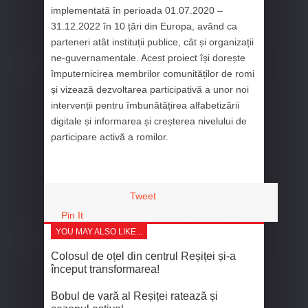
implementată în perioada 01.07.2020 –
31.12.2022 în 10 țări din Europa, având ca
parteneri atât instituții publice, cât și organizații
ne-guvernamentale. Acest proiect își dorește
împuternicirea membrilor comunităților de romi
și vizează dezvoltarea participativă a unor noi
intervenții pentru îmbunătățirea alfabetizării
digitale și informarea și creșterea nivelului de
participare activă a romilor.
Tweet
Pin It
YOU MAY ALSO LIKE...
Colosul de oțel din centrul Reșiței și-a
început transformarea!
Bobul de vară al Reșiței ratează și