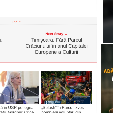
Pin It
Next Story →
u
Timișoara. Fără Parcul
Crăciunului în anul Capitalei
Europene a Culturii
ră în USR pe legea
„Splash” în Parcul Izvor:
tății. Gorghiu: Orice
pompierii voluntari din