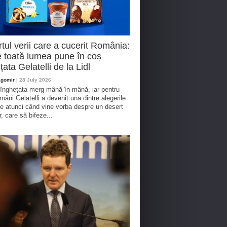
tul verii care a cucerit România:
 toată lumea pune în coș
țata Gelatelli de la Lidl
agomir
| 28 July 2026
 înghețata merg mână în mână, iar pentru
omâni Gelatelli a devenit una dintre alegerile
te atunci când vine vorba despre un desert
r, care să bifeze...