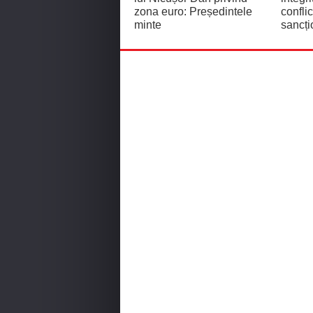
zona euro: Președintele
confli
minte
sancți