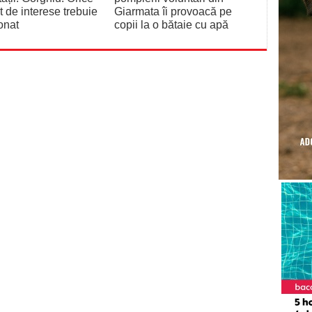
ct de interese trebuie
Giarmata îi provoacă pe
onat
copii la o bătaie cu apă