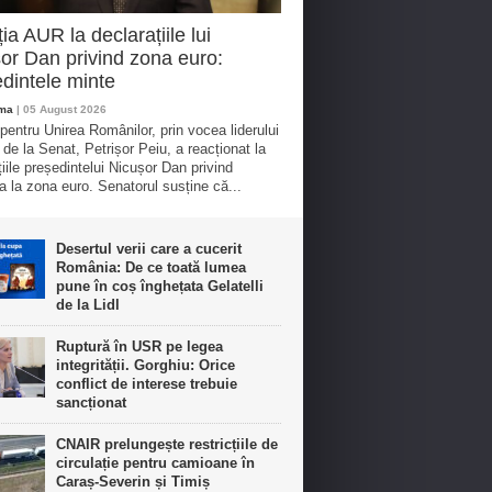
ia AUR la declarațiile lui
or Dan privind zona euro:
dintele minte
oma
| 05 August 2026
 pentru Unirea Românilor, prin vocea liderului
 de la Senat, Petrișor Peiu, a reacționat la
țiile președintelui Nicușor Dan privind
a la zona euro. Senatorul susține că...
Desertul verii care a cucerit
România: De ce toată lumea
pune în coș înghețata Gelatelli
de la Lidl
Ruptură în USR pe legea
integrității. Gorghiu: Orice
conflict de interese trebuie
sancționat
CNAIR prelungește restricțiile de
circulație pentru camioane în
Caraș-Severin și Timiș