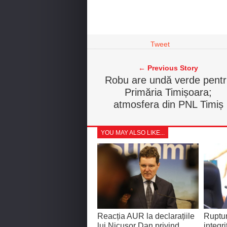
Tweet
← Previous Story
Robu are undă verde pentr
Primăria Timișoara;
atmosfera din PNL Timiș
YOU MAY ALSO LIKE...
Reacția AUR la declarațiile
Ruptu
lui Nicușor Dan privind
integri