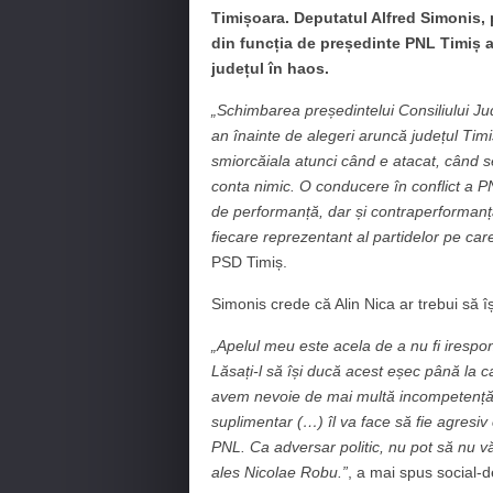
Timișoara. Deputatul Alfred Simonis,
din funcția de președinte PNL Timiș a 
județul în haos.
„Schimbarea președintelui Consiliului Ju
an înainte de alegeri aruncă județul Timi
smiorcăiala atunci când e atacat, când se
conta nimic. O conducere în conflict a 
de performanță, dar și contraperforman
fiecare reprezentant al partidelor pe car
PSD Timiș.
Simonis crede că Alin Nica ar trebui să îș
„Apelul meu este acela de a nu fi irespons
Lăsați-l să își ducă acest eșec până la c
avem nevoie de mai multă incompetență și
suplimentar (…) îl va face să fie agresiv cu
PNL. Ca adversar politic, nu pot să nu v
ales Nicolae Robu.”
, a mai spus social-