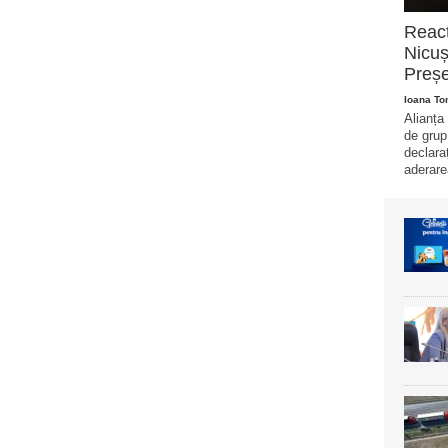
Reacț
Nicuș
Preșe
Ioana T
Alianța
de grup
declara
aderare