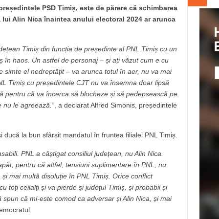
 președintele PSD Timiș, este de părere că schimbarea
lui Alin Nica înaintea anului electoral 2024 ar arunca
dețean Timiș din funcția de președinte al PNL Timiș cu un
ș în haos. Un astfel de personaj – și ați văzut cum e cu
 simte el nedreptățit – va arunca totul în aer, nu va mai
PNL Timiș cu președintele CJT nu va însemna doar lipsă
ță pentru că va încerca să blocheze și să pedepsească pe
e nu le agreează.”
, a declarat Alfred Simonis, președintele
i ducă la bun sfârșit mandatul în fruntea filialei PNL Timiș.
abili. PNL a câștigat consiliul județean, nu Alin Nica.
apăt, pentru că altfel, tensiuni suplimentare în PNL, nu
 mai multă disoluție în PNL Timiș. Orice conflict
 toți ceilalți și va pierde și județul Timiș, și probabil și
ă spun că mi-este comod ca adversar și Alin Nica, și mai
democratul.