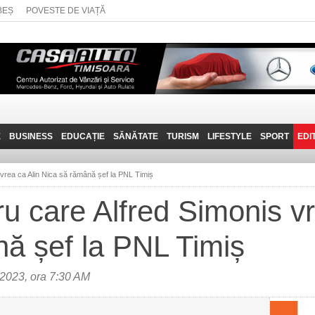
BEȘ
POVESTE DE VIAȚĂ
E
BUSINESS
EDUCAȚIE
SĂNĂTATE
TURISM
LIFESTYLE
SPORT
EDI
JOB-URI
PRIN MUNȚII
POVESTE DE VIAȚĂ
D
BANATULUI
 vrea ca Alin Nica să rămână șef la PNL Timiș
TEHNIT
VISIT CARAȘ-SEVERIN
ru care Alfred Simonis vr
FANTASTICUL BANAT
ă șef la PNL Timiș
TRAVEL VLOG
2023, ora 7:30 AM