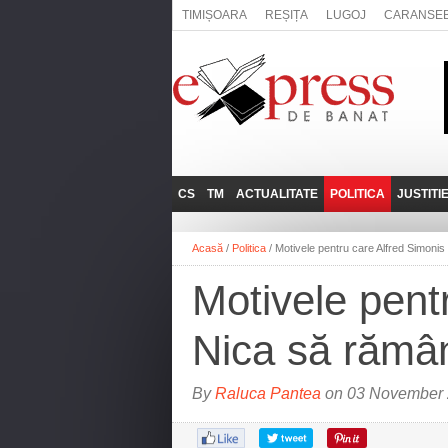
TIMIȘOARA
REȘIȚA
LUGOJ
CARANSE
CS
TM
ACTUALITATE
POLITICA
JUSTITI
REȘIȚA
LUGOJ
ADMINISTRATIE
EXPRESSLIVE
Acasă
/
Politica
/
Motivele pentru care Alfred Simonis
CARANSEBEȘ
TIMIȘOARA
NAȚIONAL
INTERVIURILE
EXPRESS
Motivele pent
ANINA
SOCIAL
BĂILE HERCULANE
UTILE
Nica să rămân
BOCŞA
MOLDOVA NOUĂ
By
Raluca Pantea
on 03 November 
ORAVIȚA
OȚELU ROŞU