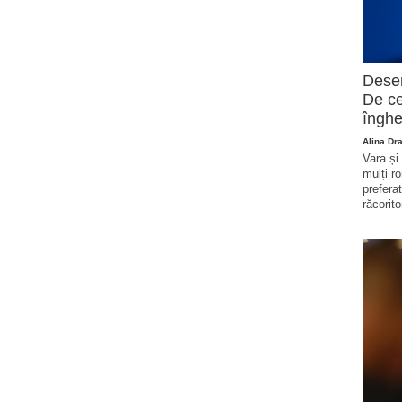
Deser
De ce
înghe
Alina Dr
Vara și
mulți r
prefera
răcorito