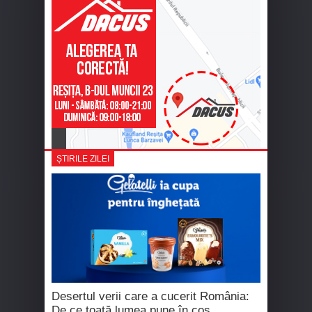
ȘTIRILE ZILEI
Desertul verii care a cucerit România:
De ce toată lumea pune în coș