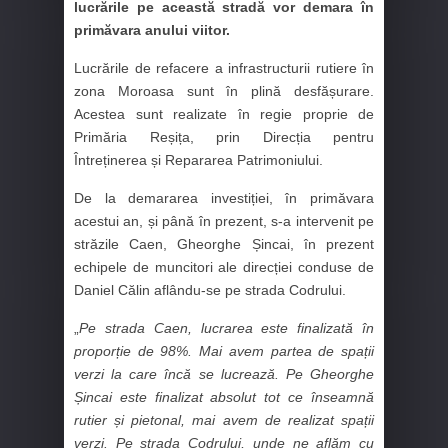
lucrările pe această stradă vor demara în
primăvara anului viitor.
Lucrările de refacere a infrastructurii rutiere în
zona Moroasa sunt în plină desfășurare.
Acestea sunt realizate în regie proprie de
Primăria Reșița, prin Direcția pentru
Întreținerea și Repararea Patrimoniului.
De la demararea investiției, în primăvara
acestui an, și până în prezent, s-a intervenit pe
străzile Caen, Gheorghe Șincai, în prezent
echipele de muncitori ale direcției conduse de
Daniel Călin aflându-se pe strada Codrului.
„
Pe strada Caen, lucrarea este finalizată în
proporție de 98%. Mai avem partea de spații
verzi la care încă se lucrează. Pe Gheorghe
Șincai este finalizat absolut tot ce înseamnă
rutier și pietonal, mai avem de realizat spații
verzi. Pe strada Codrului, unde ne aflăm cu