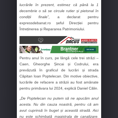
lucrările în prezent, estimez că până la 1
decembrie o să se circule rutier și pietonal în
condiții finale”,
a declarat pentru
expressdebanat.ro șeful Direcției pentru
Întreținerea și Repararea Patrimoniului.
Pentru anul în curs, pe lângă cele trei străzi –
Caen, Gheorghe Șincai și Codrului, era
prevăzută în graficul de lucrări și strada
Căpitan Ioan Poptelecan. Din motive obiective,
lucrările de refacere a străzii au fost amânate
pentru primăvara lui 2024, explică Daniel Călin.
„
De Poptelecan nu putem să ne apucăm anul
acesta. Nu din cauza noastră, pentru că am
avut cuprinsă în buget și această stradă. Aici
nu este schimbată magistrala de canalizare.