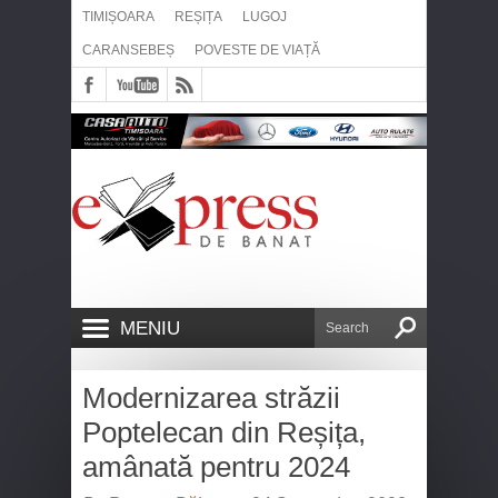
TIMIȘOARA
REȘIȚA
LUGOJ
CARANSEBEȘ
POVESTE DE VIAȚĂ
MENIU
Modernizarea străzii
Poptelecan din Reșița,
amânată pentru 2024