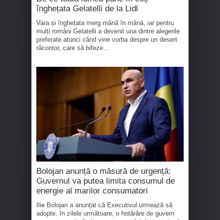
înghețata Gelatelli de la Lidl
Vara și înghețata merg mână în mână, iar pentru
mulți români Gelatelli a devenit una dintre alegerile
preferate atunci când vine vorba despre un desert
răcoritor, care să bifeze...
Bolojan anunță o măsură de urgență:
Guvernul va putea limita consumul de
energie al marilor consumatori
Ilie Bolojan a anunțat că Executivul urmează să
adopte, în zilele următoare, o hotărâre de guvern