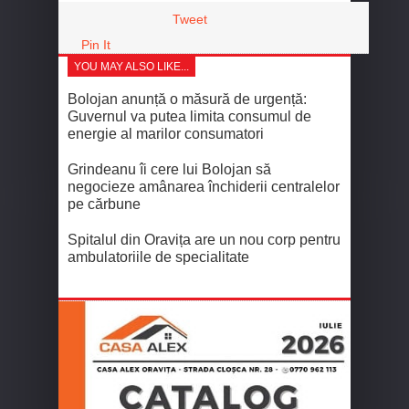
Tweet
Pin It
YOU MAY ALSO LIKE...
Bolojan anunță o măsură de urgență:
Guvernul va putea limita consumul de
energie al marilor consumatori
Grindeanu îi cere lui Bolojan să
negocieze amânarea închiderii centralelor
pe cărbune
Spitalul din Oravița are un nou corp pentru
ambulatoriile de specialitate