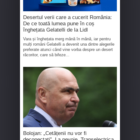
Desertul verii care a cucerit România:
De ce toată lumea pune în coș
înghețata Gelatelli de la Lidl
Vara și înghețata merg mână în mână, iar pentru
mulți români Gelatelli a devenit una dintre alegerile
preferate atunci când vine vorba despre un desert
răcoritor, care să bifeze...
Bolojan: „Cetățenii nu vor fi
deconectați”. La nevoie, Transelectrica