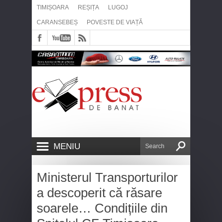
TIMIȘOARA
REȘIȚA
LUGOJ
CARANSEBEȘ
POVESTE DE VIAȚĂ
MENIU
Ministerul Transporturilor
a descoperit că răsare
soarele… Condițiile din