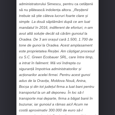
administratorului Simescu, pentru ca cetățenii
să nu plătească indolența altora.
„Reșițenii
trebuie să știe câteva lucruri foarte clare și
simple. La două săptămâni după ce am luat
mandatul în 2016, indiferent de eforturi, n-am
avut altă soluție decât să cărăm gunoiul la
Oradea. De 3 ani orașul cară 1.500, 1.700 de
tone de gunoi la Oradea.
Acest amplasament
este proprietatea Reșiței.
Am câștigat procesul
cu S.C. Green Ecobauer SRL, care între timp,
a intrat în faliment. Mă voi îndrepta cu
siguranță împotriva administratorilor și
acționarilor acelei firmei. Pentru acest gunoi
adus de la Oravița, Moldova Nouă, Anina,
Bocșa și din tot județul firma a luat bani pentru
transportul la un alt deponeu. În loc să-l
transporte mai departe, firma a băgat banii în
buzunar, iar gunoiul a rămas aici! Acum ne
costă aproximativ 300.000 de euro să-l