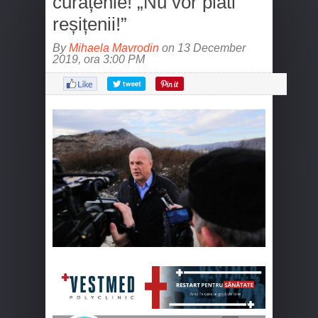
curățenie! „Nu vor plăti
reșițenii!”
By
Mihaela Mavrodin
on 13 December
2019, ora 3:00 PM