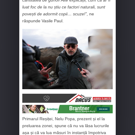
luat foc de la nu știu ce factori naturali, sunt
povești de adormit copii… scuze!”,
ne
răspunde Vasile Paul.
Primarul Reșiței, Nelu Popa, prezent și el la
preluarea zonei, spune că nu va lăsa lucrurile
așa și că va lua măsuri în instanță împotriva