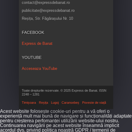
contact@expressdebanat.ro
publicitate@expressdebanat.ro
Reșița, Str. Făgărașului Nr. 10
FACEBOOK
Express de Banat
YOUTUBE
Acceseaza YouTube
Toate drepturile rezervate. © 2025 Express de Banat. ISSN
2248 – 1281
Timișoara
Reșița
Lugoj
Caransebeș
Poveste de viață
Acest website folosește cookie-uri pentru a vă oferi o
experiență mult mai bună de navigare și funcționalități adaptate
pentru creșterea perfomanței utilizării website-ului nostru.
Continuarea navigării pe acest website înseamnă implicit
acordul dvs. privind politica noastră GDPR / termenii de