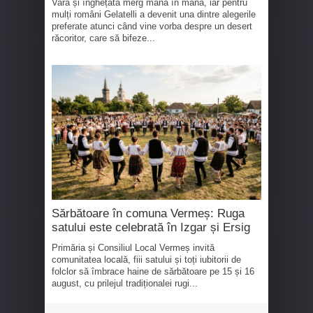
Vara și înghețata merg mână în mână, iar pentru
mulți români Gelatelli a devenit una dintre alegerile
preferate atunci când vine vorba despre un desert
răcoritor, care să bifeze...
Sărbătoare în comuna Vermeș: Ruga
satului este celebrată în Izgar și Ersig
Primăria și Consiliul Local Vermeș invită
comunitatea locală, fiii satului și toți iubitorii de
folclor să îmbrace haine de sărbătoare pe 15 și 16
august, cu prilejul tradiționalei rugi...