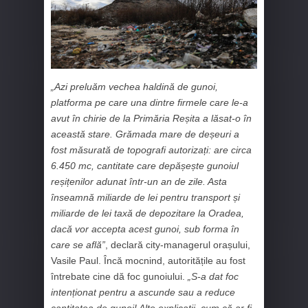
„Azi preluăm vechea haldină de gunoi,
platforma pe care una dintre firmele care le-a
avut în chirie de la Primăria Reșita a lăsat-o în
această stare. Grămada mare de deșeuri a
fost măsurată de topografi autorizați: are circa
6.450 mc, cantitate care depășește gunoiul
reșițenilor adunat într-un an de zile. Asta
înseamnă miliarde de lei pentru transport și
miliarde de lei taxă de depozitare la Oradea,
dacă vor accepta acest gunoi, sub forma în
care se află”
, declară city-managerul orașului,
Vasile Paul. Încă mocnind, autoritățile au fost
întrebate cine dă foc gunoiului.
„S-a dat foc
intenționat pentru a ascunde sau a reduce
cantitatea de gunoi! Alte explicații, cum că ar fi