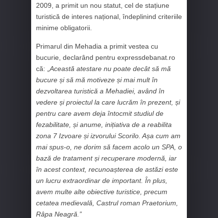
2009, a primit un nou statut, cel de stațiune
turistică de interes național, îndeplinind criteriile
minime obligatorii.
Primarul din Mehadia a primit vestea cu
bucurie, declarând pentru expressdebanat.ro
că: „
Această atestare nu poate decât să mă
bucure și să mă motiveze și mai mult în
dezvoltarea turistică a Mehadiei, având în
vedere și proiectul la care lucrăm în prezent, și
pentru care avem deja întocmit studiul de
fezabilitate, și anume, inițiativa de a reabilita
zona 7 Izvoare și izvorului Scorilo. Așa cum am
mai spus-o, ne dorim să facem acolo un SPA, o
bază de tratament și recuperare modernă, iar
în acest context, recunoașterea de astăzi este
un lucru extraordinar de important. În plus,
avem multe alte obiective turistice, precum
cetatea medievală, Castrul roman Praetorium,
Râpa Neagră.”