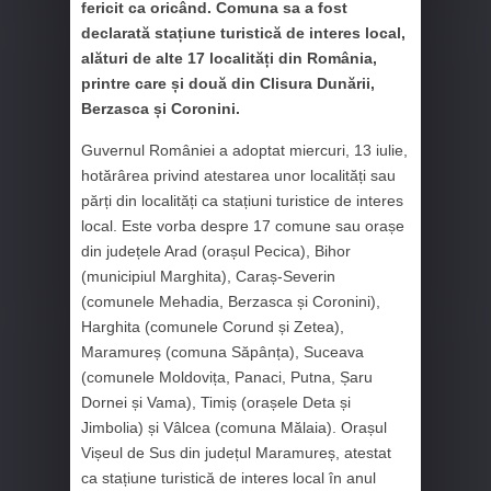
fericit ca oricând. Comuna sa a fost
declarată stațiune turistică de interes local,
alături de alte 17 localități din România,
printre care și două din Clisura Dunării,
Berzasca și Coronini.
Guvernul României a adoptat miercuri, 13 iulie,
hotărârea privind atestarea unor localități sau
părți din localități ca stațiuni turistice de interes
local. Este vorba despre 17 comune sau orașe
din județele Arad (orașul Pecica), Bihor
(municipiul Marghita), Caraș-Severin
(comunele Mehadia, Berzasca și Coronini),
Harghita (comunele Corund și Zetea),
Maramureș (comuna Săpânța), Suceava
(comunele Moldovița, Panaci, Putna, Șaru
Dornei și Vama), Timiș (orașele Deta și
Jimbolia) și Vâlcea (comuna Mălaia). Orașul
Vișeul de Sus din județul Maramureș, atestat
ca stațiune turistică de interes local în anul