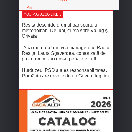
Pin It
YOU MAY ALSO LIKE...
Reșița deschide drumul transportului
metropolitan. De luni, cursă spre Văliug și
Crivaia
„Apa murdară” din vila managerului Radio
Reșița, Laura Sgaverdea, contorizată de
procurori într-un dosar penal de furt!
Hurduzeu: PSD a ales responsabilitatea,
România are nevoie de un Guvern legitim