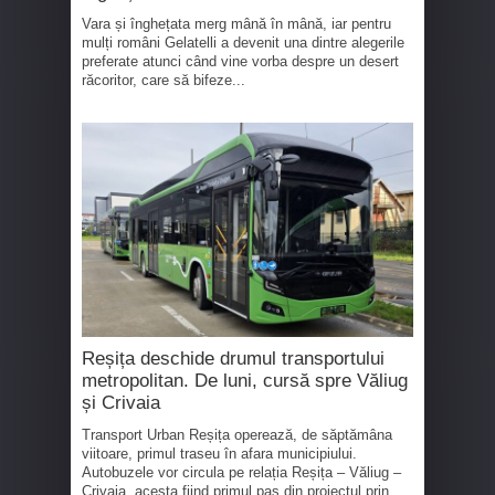
Vara și înghețata merg mână în mână, iar pentru
mulți români Gelatelli a devenit una dintre alegerile
preferate atunci când vine vorba despre un desert
răcoritor, care să bifeze...
Reșița deschide drumul transportului
metropolitan. De luni, cursă spre Văliug
și Crivaia
Transport Urban Reșița operează, de săptămâna
viitoare, primul traseu în afara municipiului.
Autobuzele vor circula pe relația Reșița – Văliug –
Crivaia, acesta fiind primul pas din proiectul prin...