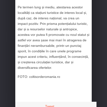
Pe termen lung și mediu, atestarea acestor
localități ca stațiuni turistice de interes local și,
după caz, de interes național, va crea un
impact pozitiv. Prin prisma potențialului turistic,
dar și a resurselor naturale și antropice,
acestea vor putea fi promovate cu noul statut și
astfel vor avea șase mai mari în atragerea de
finanțări nerambursabile, printr-un punctaj
sporit, în condițiile în care unele programe
impun acest criteriu, influențând, în consecință,
și creșterea circulației turistice, dar și
diversificarea ofertelor.
FOTO: coltisorderomania.ro
Tweet