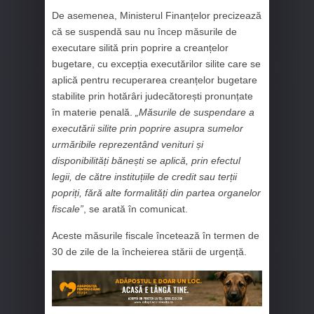
De asemenea, Ministerul Finanțelor precizează
că se suspendă sau nu încep măsurile de
executare silită prin poprire a creanțelor
bugetare, cu excepția executărilor silite care se
aplică pentru recuperarea creanțelor bugetare
stabilite prin hotărâri judecătorești pronunțate
în materie penală.
„Măsurile de suspendare a
executării silite prin poprire asupra sumelor
urmăribile reprezentând venituri și
disponibilități bănești se aplică, prin efectul
legii, de către instituțiile de credit sau terții
popriți, fără alte formalități din partea organelor
fiscale”
, se arată în comunicat.
Aceste măsurile fiscale încetează în termen de
30 de zile de la încheierea stării de urgență.