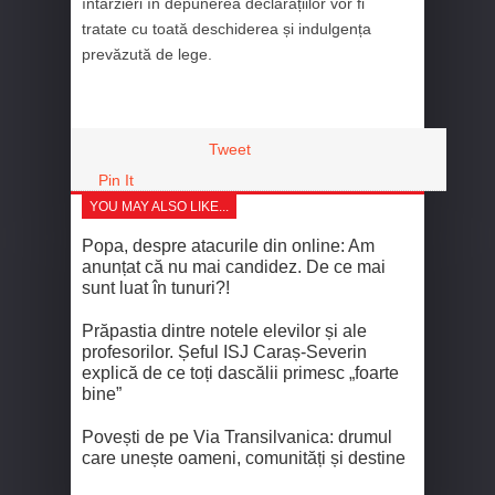
întârzieri în depunerea declarațiilor vor fi
tratate cu toată deschiderea și indulgența
prevăzută de lege.
Tweet
Pin It
YOU MAY ALSO LIKE...
Popa, despre atacurile din online: Am
anunțat că nu mai candidez. De ce mai
sunt luat în tunuri?!
Prăpastia dintre notele elevilor și ale
profesorilor. Șeful ISJ Caraș-Severin
explică de ce toți dascălii primesc „foarte
bine”
Povești de pe Via Transilvanica: drumul
care unește oameni, comunități și destine