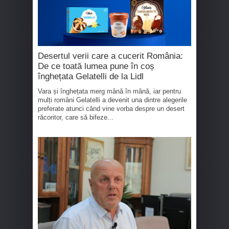
Desertul verii care a cucerit România:
De ce toată lumea pune în coș
înghețata Gelatelli de la Lidl
Vara și înghețata merg mână în mână, iar pentru
mulți români Gelatelli a devenit una dintre alegerile
preferate atunci când vine vorba despre un desert
răcoritor, care să bifeze...