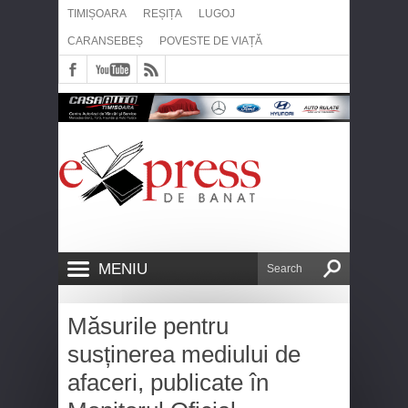
TIMIȘOARA
REȘIȚA
LUGOJ
CARANSEBEȘ
POVESTE DE VIAȚĂ
MENIU
Măsurile pentru
susținerea mediului de
afaceri, publicate în