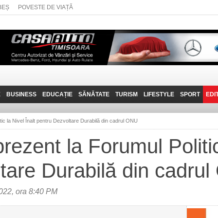
BEȘ
POVESTE DE VIAȚĂ
E
BUSINESS
EDUCAȚIE
SĂNĂTATE
TURISM
LIFESTYLE
SPORT
EDI
JOB-URI
PRIN MUNȚII
POVESTE DE VIAȚĂ
D
BANATULUI
tic la Nivel Înalt pentru Dezvoltare Durabilă din cadrul ONU
TEHNIT
VISIT CARAȘ-SEVERIN
rezent la Forumul Politic
FANTASTICUL BANAT
tare Durabilă din cadru
TRAVEL VLOG
022, ora 8:40 PM