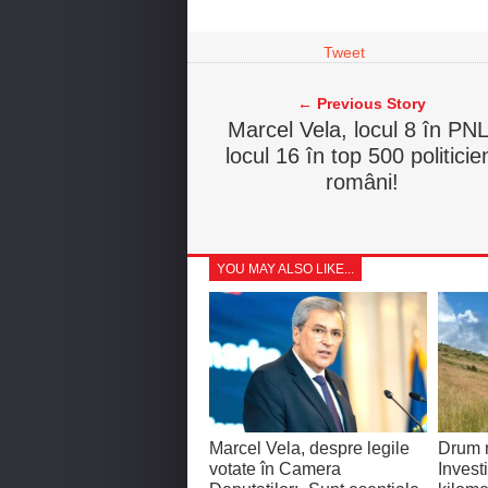
Tweet
← Previous Story
Marcel Vela, locul 8 în PNL
locul 16 în top 500 politicie
români!
YOU MAY ALSO LIKE...
Marcel Vela, despre legile
Drum n
votate în Camera
Invest