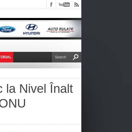
TORIAL
E VICTOR NAFIRU
 la Nivel Înalt
l ONU