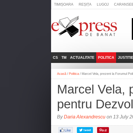
TIMIȘOARA
REȘIȚA
LUGOJ
CARANSE
CS
TM
ACTUALITATE
POLITICA
JUSTITI
REȘIȚA
LUGOJ
ADMINISTRATIE
EXPRESSLIVE
Acasă
/
Politica
/
Marcel Vela, prezent la Forumul Poli
CARANSEBEȘ
TIMIȘOARA
NAȚIONAL
INTERVIURILE
EXPRESS
Marcel Vela, p
ANINA
SOCIAL
BĂILE HERCULANE
UTILE
pentru Dezvol
BOCŞA
MOLDOVA NOUĂ
By
Daria Alexandrescu
on 13 July 2
ORAVIȚA
OȚELU ROŞU