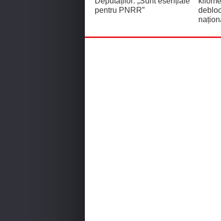
Deputaților: „Sunt esențiale
kilome
pentru PNRR”
debloc
națion