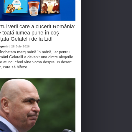
tul verii care a cucerit România:
 toată lumea pune în coș
țata Gelatelli de la Lidl
agomir
| 28 July 2026
 înghețata merg mână în mână, iar pentru
omâni Gelatelli a devenit una dintre alegerile
te atunci când vine vorba despre un desert
r, care să bifeze...