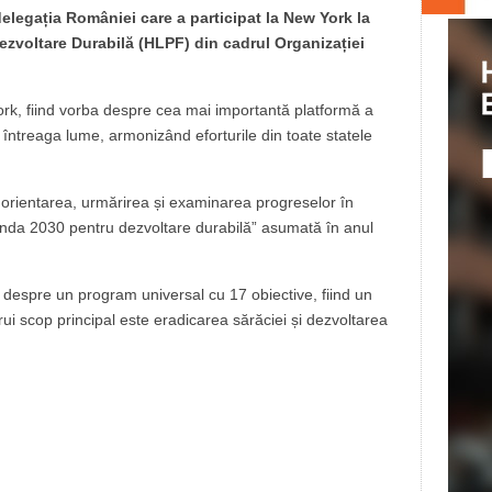
delegația României care a participat la New York la
Dezvoltare Durabilă (HLPF) din cadrul Organizației
York, fiind vorba despre cea mai importantă platformă a
 întreaga lume, armonizând eforturile din toate statele
 orientarea, urmărirea și examinarea progreselor în
da 2030 pentru dezvoltare durabilă” asumată în anul
a despre un program universal cu 17 obiective, fiind un
rui scop principal este eradicarea sărăciei și dezvoltarea