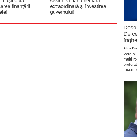
tri așteaptă
sesiunea parlamentară
area finanțării
extraordinară și învestirea
ale!
guvernului!
Deser
De ce
înghe
Alina Dr
Vara și
mulți r
prefera
răcorito