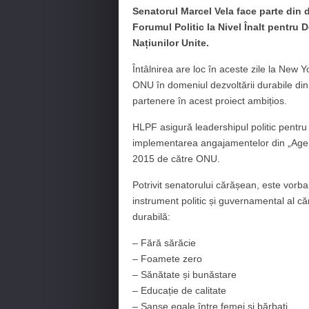
Senatorul Marcel Vela face parte din 
Forumul Politic la Nivel Înalt pentru 
Națiunilor Unite.
Întâlnirea are loc în aceste zile la New 
ONU în domeniul dezvoltării durabile din
partenere în acest proiect ambițios.
HLPF asigură leadershipul politic pentru
implementarea angajamentelor din „Agen
2015 de către ONU.
Potrivit senatorului cărășean, este vorb
instrument politic și guvernamental al că
durabilă:
– Fără sărăcie
– Foamete zero
– Sănătate și bunăstare
– Educație de calitate
– Șanse egale între femei și bărbați