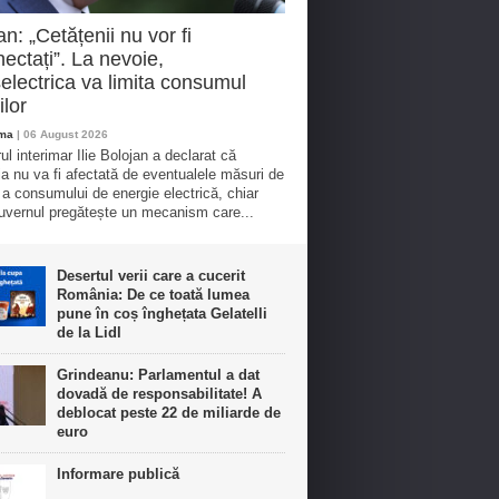
an: „Cetățenii nu vor fi
ectați”. La nevoie,
electrica va limita consumul
ilor
oma
| 06 August 2026
ul interimar Ilie Bolojan a declarat că
ia nu va fi afectată de eventualele măsuri de
e a consumului de energie electrică, chiar
vernul pregătește un mecanism care...
Desertul verii care a cucerit
România: De ce toată lumea
pune în coș înghețata Gelatelli
de la Lidl
Grindeanu: Parlamentul a dat
dovadă de responsabilitate! A
deblocat peste 22 de miliarde de
euro
Informare publică