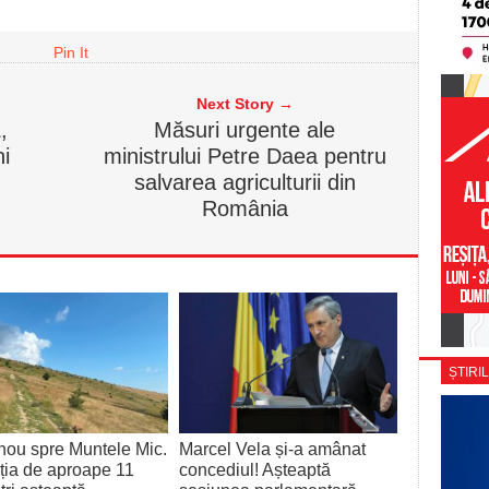
Pin It
Next Story →
,
Măsuri urgente ale
ni
ministrului Petre Daea pentru
salvarea agriculturii din
România
ȘTIRIL
ou spre Muntele Mic.
Marcel Vela și-a amânat
iția de aproape 11
concediul! Așteaptă