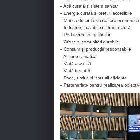
– Apă curată și sistem sanitar
– Energie curată și prețuri accesibile
– Muncă decentă și creștere economică
– Industrie, inovație și infrastructură
– Reducerea inegalităților
– Orașe și comunități durabile
– Consum și producție responsabile
– Acțiune climatică
– Viață acvatică
– Viață terestră
– Pace, justiție și instituții eficiente
– Parteneriate pentru realizarea obiectiv