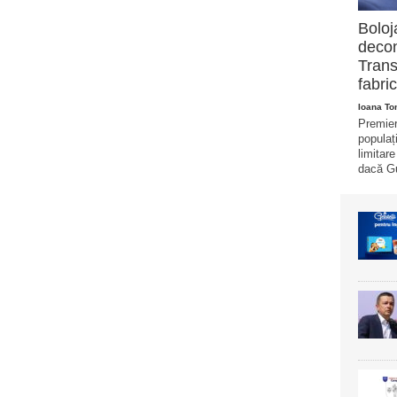
Boloj
decon
Trans
fabric
Ioana T
Premier
populaț
limitar
dacă Gu