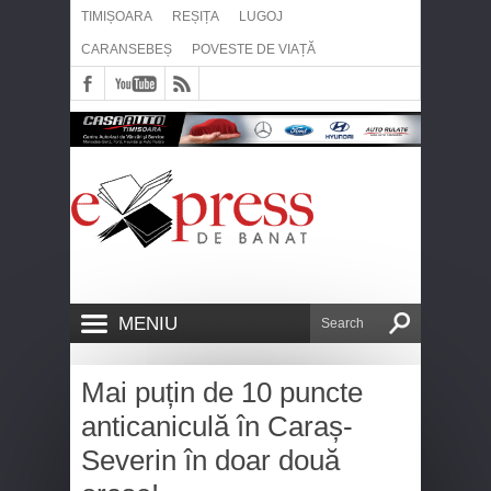
TIMIȘOARA
REȘIȚA
LUGOJ
CARANSEBEȘ
POVESTE DE VIAȚĂ
MENIU
Mai puțin de 10 puncte
anticaniculă în Caraș-
Severin în doar două