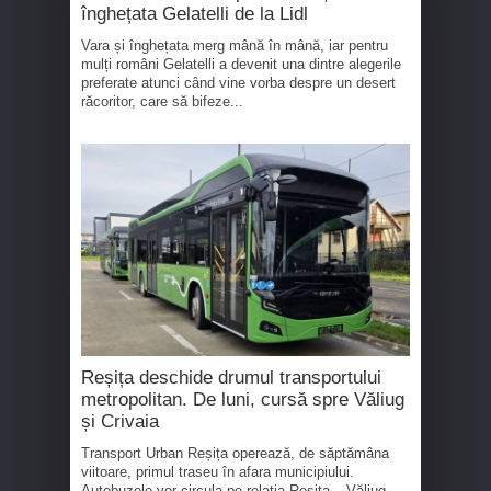
înghețata Gelatelli de la Lidl
Vara și înghețata merg mână în mână, iar pentru
mulți români Gelatelli a devenit una dintre alegerile
preferate atunci când vine vorba despre un desert
răcoritor, care să bifeze...
Reșița deschide drumul transportului
metropolitan. De luni, cursă spre Văliug
și Crivaia
Transport Urban Reșița operează, de săptămâna
viitoare, primul traseu în afara municipiului.
Autobuzele vor circula pe relația Reșița – Văliug –