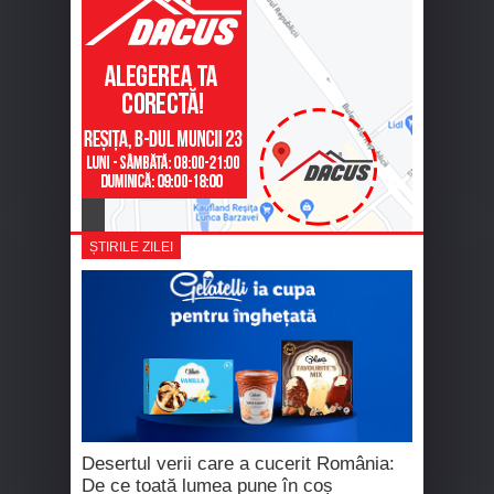
ȘTIRILE ZILEI
Desertul verii care a cucerit România:
De ce toată lumea pune în coș