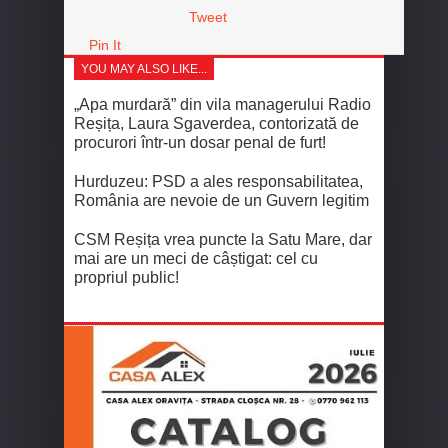
Tweet
Pin It
YOU MAY ALSO LIKE...
„Apa murdară” din vila managerului Radio
Reșița, Laura Sgaverdea, contorizată de
procurori într-un dosar penal de furt!
Hurduzeu: PSD a ales responsabilitatea,
România are nevoie de un Guvern legitim
CSM Reșița vrea puncte la Satu Mare, dar
mai are un meci de câștigat: cel cu
propriul public!