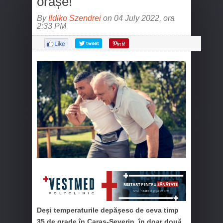
orașe!
By
Ildiko Szendrei
on 04 July 2022, ora
2:33 PM
Deși temperaturile depășesc de ceva timp
35 de grade în Caraș-Severin, în doar două