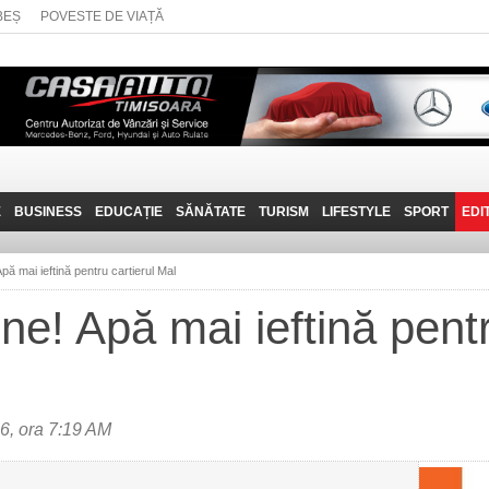
BEȘ
POVESTE DE VIAȚĂ
E
BUSINESS
EDUCAȚIE
SĂNĂTATE
TURISM
LIFESTYLE
SPORT
EDI
JOB-URI
PRIN MUNȚII
POVESTE DE VIAȚĂ
D
BANATULUI
Apă mai ieftină pentru cartierul Mal
TEHNIT
VISIT CARAȘ-SEVERIN
une! Apă mai ieftină pentr
FANTASTICUL BANAT
TRAVEL VLOG
6, ora 7:19 AM