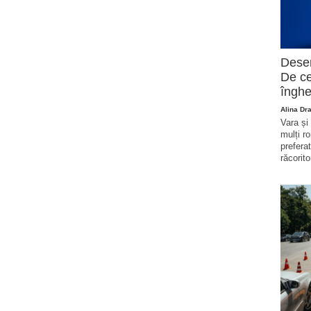
Deser
De ce
înghe
Alina Dr
Vara și
mulți r
prefera
răcorito