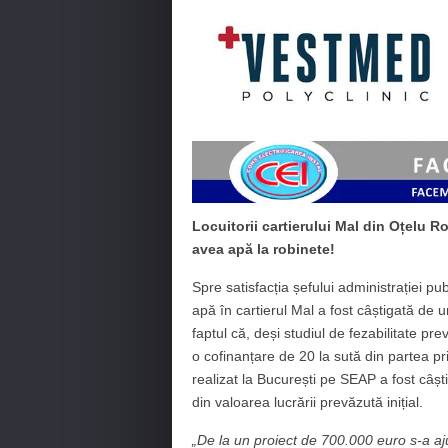
Locuitorii cartierului Mal din Oțelu R
avea apă la robinete!
Spre satisfacția șefului administrației publ
apă în cartierul Mal a fost câștigată de
faptul că, deși studiul de fezabilitate p
o cofinanțare de 20 la sută din partea pr
realizat la București pe SEAP a fost câ
din valoarea lucrării prevăzută inițial.
„De la un proiect de 700.000 euro s-a aj