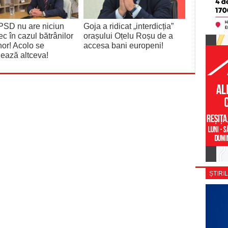
PSD nu are niciun
Goja a ridicat „interdicția”
c în cazul bătrânilor
orașului Oțelu Roșu de a
hor! Acolo se
accesa bani europeni!
ează altceva!
ȘTIRIL