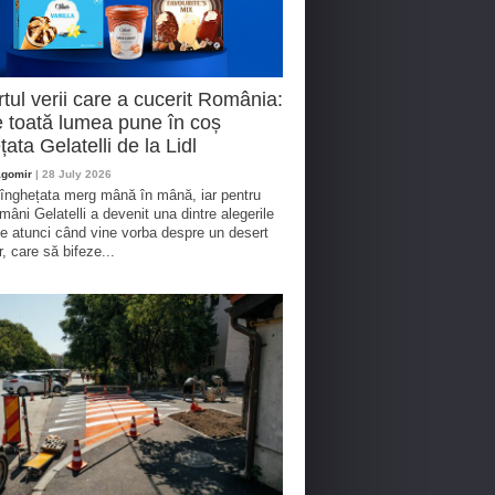
tul verii care a cucerit România:
 toată lumea pune în coș
țata Gelatelli de la Lidl
agomir
| 28 July 2026
 înghețata merg mână în mână, iar pentru
omâni Gelatelli a devenit una dintre alegerile
te atunci când vine vorba despre un desert
r, care să bifeze...