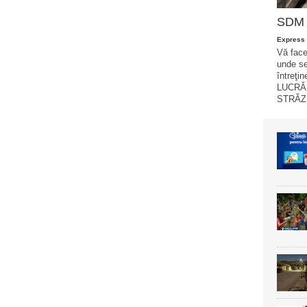
SDM f
Express 
Vă face
unde se
întreţin
LUCRĂR
STRĂZI