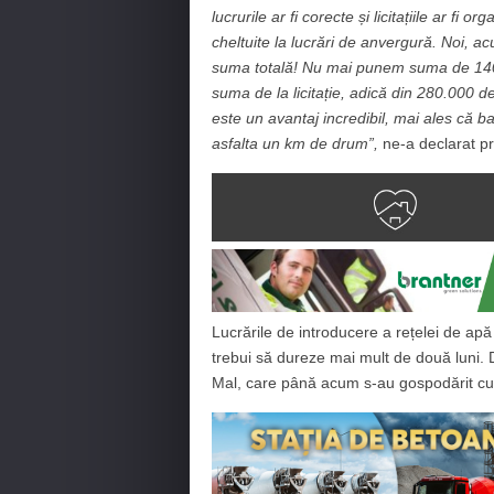
lucrurile ar fi corecte și licitațiile ar f
cheltuite la lucrări de anvergură. Noi, 
suma totală! Nu mai punem suma de 140.0
suma de la licitație, adică din 280.000
este un avantaj incredibil, mai ales că ba
asfalta un km de drum”,
ne-a declarat p
Lucrările de introducere a rețelei de ap
trebui să dureze mai mult de două luni. D
Mal, care până acum s-au gospodărit cu 