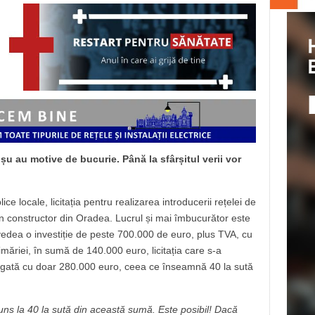
oșu au motive de bucurie. Până la sfârșitul verii vor
ice locale, licitația pentru realizarea introducerii rețelei de
 un constructor din Oradea. Lucrul și mai îmbucurător este
revedea o investiție de peste 700.000 de euro, plus TVA, cu
imăriei, în sumă de 140.000 euro, licitația care s-a
știgată cu doar 280.000 euro, ceea ce înseamnă 40 la sută
uns la 40 la sută din această sumă. Este posibil! Dacă