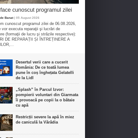
ace cunoscut programul zilei
de Banat
| 05 August 2026
m cunoscut programul zilei de 06.08.2026,
 vor executa reparaţii şi lucrări de
ere (formaţii de lucru şi străzile respective):
I DE REPARAȚII ȘI ÎNTREȚINERE A
LOR,...
Desertul verii care a cucerit
România: De ce toată lumea
pune în coș înghețata Gelatelli
de la Lidl
„Splash” în Parcul Izvor:
pompierii voluntari din Giarmata
îi provoacă pe copii la o bătaie
cu apă
Restricții severe la apă în miez
de caniculă la Vărădia