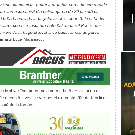
i organizate ca aceasta, poate s-ar putea vorbi de sume reale
acum, am economisit din cofinanțarea de 20 la sută din
00 de euro de la bugetul local, ci doar 20 la sută din
 de euro, ceea ce înseamnă 56.000 de euro! Pentru noi
nii vin de la bugetul local și cu banii rămași aș putea
rimarul Luca Mălăiescu.
ă la Mal vor începe în maximum o lună de zile și nu ar
e această investiție vor beneficia peste 200 de familii din
apă de la fântâni.