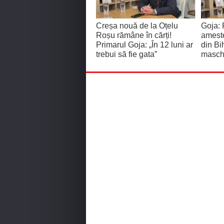
Creșa nouă de la Oțelu
Goja: 
Roșu rămâne în cărți!
ameste
Primarul Goja: „În 12 luni ar
din Bi
trebui să fie gata”
masch