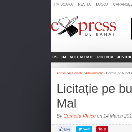
TIMIȘOARA
REȘIȚA
LUGOJ
CARANSE
CS
TM
ACTUALITATE
POLITICA
JUSTITI
REȘIȚA
LUGOJ
ADMINISTRATIE
EXPRESSLIVE
Acasă
/
Actualitate
/
Administratie
/
Licitație pe bune! 
CARANSEBEȘ
TIMIȘOARA
NAȚIONAL
INTERVIURILE
EXPRESS
Licitație pe b
ANINA
SOCIAL
BĂILE HERCULANE
UTILE
Mal
BOCŞA
MOLDOVA NOUĂ
By
Cornelia Vlaicu
on 14 March 201
ORAVIȚA
OȚELU ROŞU