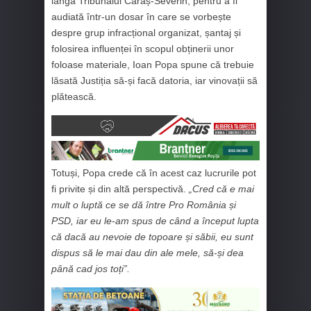
lângă Tribunalul Caraș-Severin, pentru a fi
audiată într-un dosar în care se vorbește
despre grup infracțional organizat, șantaj și
folosirea influenței în scopul obținerii unor
foloase materiale, Ioan Popa spune că trebuie
lăsată Justiția să-și facă datoria, iar vinovații să
plătească.
Totuși, Popa crede că în acest caz lucrurile pot
fi privite și din altă perspectivă.
„Cred că e mai
mult o luptă ce se dă între Pro România și
PSD, iar eu le-am spus de când a început lupta
că dacă au nevoie de topoare și săbii, eu sunt
dispus să le mai dau din ale mele, să-și dea
până cad jos toți”.