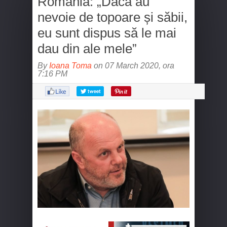
România: „Dacă au
nevoie de topoare și săbii,
eu sunt dispus să le mai
dau din ale mele”
By
Ioana Toma
on 07 March 2020, ora
7:16 PM