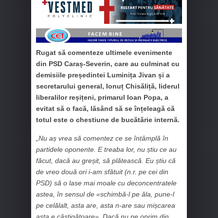
Rugat să comenteze ultimele evenimente
din PSD Caraș-Severin, care au culminat cu
demisiile președintei Luminița Jivan și a
secretarului general, Ionuț Chisăliță, liderul
liberalilor reșițeni, primarul Ioan Popa, a
evitat să o facă, lăsând să se înțeleagă că
totul este o chestiune de bucătărie internă.
„Nu aș vrea să comentez ce se întâmplă în
partidele oponente. E treaba lor, nu știu ce au
făcut, dacă au greșit, să plătească. Eu știu că
de vreo două ori i-am sfătuit (n.r. pe cei din
PSD) să o lase mai moale cu deconcentratele
astea, în sensul de «schimbă-l pe ăla, pune-l
pe celălalt, asta are, asta n-are sau mișcarea
asta e câștigătoare». Dacă nu ne oprim din