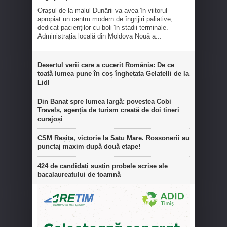
Orașul de la malul Dunării va avea în viitorul
apropiat un centru modern de îngrijiri paliative,
dedicat pacienților cu boli în stadii terminale.
Administrația locală din Moldova Nouă a...
Desertul verii care a cucerit România: De ce
toată lumea pune în coș înghețata Gelatelli de la
Lidl
Din Banat spre lumea largă: povestea Cobi
Travels, agenția de turism creată de doi tineri
curajoși
CSM Reșița, victorie la Satu Mare. Rossonerii au
punctaj maxim după două etape!
424 de candidați susțin probele scrise ale
bacalaureatului de toamnă