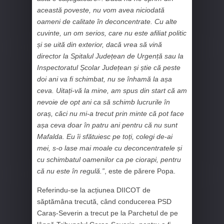
această poveste, nu vom avea niciodată
oameni de calitate în deconcentrate. Cu alte
cuvinte, un om serios, care nu este afiliat politic
și se uită din exterior, dacă vrea să vină
director la Spitalul Județean de Urgență sau la
Inspectoratul Școlar Județean și știe că peste
doi ani va fi schimbat, nu se înhamă la așa
ceva. Uitați-vă la mine, am spus din start că am
nevoie de opt ani ca să schimb lucrurile în
oraș, căci nu mi-a trecut prin minte că pot face
așa ceva doar în patru ani pentru că nu sunt
Mafalda. Eu îi sfătuiesc pe toți, colegi de-ai
mei, s-o lase mai moale cu deconcentratele și
cu schimbatul oamenilor ca pe ciorapi, pentru
că nu este în regulă.”
, este de părere Popa.
Referindu-se la acțiunea DIICOT de
săptămâna trecută, când conducerea PSD
Caraș-Severin a trecut pe la Parchetul de pe