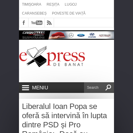
TIMIȘOARA
REȘIȚA
LUGOJ
CARANSEBEȘ
POVESTE DE VIAȚĂ
MENIU
Liberalul Ioan Popa se
oferă să intervină în lupta
dintre PSD și Pro