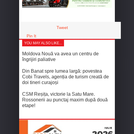
Tweet
Pin It
YOU MAY ALSO LIKE...
Moldova Nouă va avea un centru de
îngrijiri paliative
Din Banat spre lumea largă: povestea
Cobi Travels, agenția de turism creată de
doi tineri curajoși
CSM Reșița, victorie la Satu Mare.
Rossonerii au punctaj maxim după două
etape!