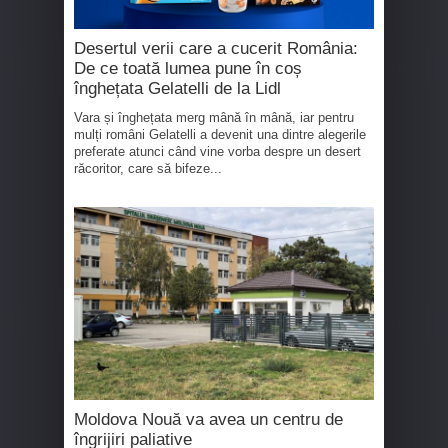
Desertul verii care a cucerit România:
De ce toată lumea pune în coș
înghețata Gelatelli de la Lidl
Vara și înghețata merg mână în mână, iar pentru
mulți români Gelatelli a devenit una dintre alegerile
preferate atunci când vine vorba despre un desert
răcoritor, care să bifeze...
Moldova Nouă va avea un centru de
îngrijiri paliative