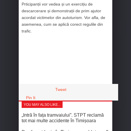
Prticipanții vor vedea și un exercițiu de
descarcerare și demonstrații de prim ajutor
acordat victimelor din autoturism. Vor afla, de
asemenea, cum se aplică corect regulile din
trafic.
Tweet
Pin It
YOU MAY ALSO LIKE...
„Intră în fața tramvaiului”. STPT reclamă
tot mai multe accidente în Timișoara