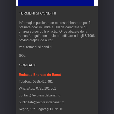
TERMENI ȘI CONDIȚII
Informaţiile publicate de expressdebanat.ro pot fi
preluate doar în limita a 500 de caractere şi cu
citarea sursei cu link activ. Orice abatere de la
această regulă constituie o încălcare a Legii 8/1996
privind dreptul de autor.
Vezi termeni și condiții
SOL
CONTACT
Redacția Express de Banat
Tel./Fax: 0355.429.481
WhatsApp: 0723.101.061
contact@expressdebanat.ro
publicitate@expressdebanat.ro
Reșița, Str. Făgărașului Nr. 10