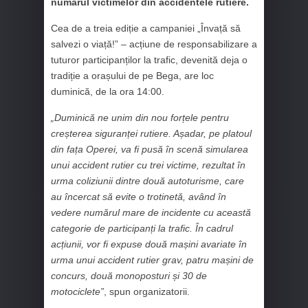
numărul victimelor din accidentele rutiere.
Cea de a treia ediție a campaniei „Învață să
salvezi o viață!” – acțiune de responsabilizare a
tuturor participanților la trafic, devenită deja o
tradiție a orașului de pe Bega, are loc
duminică, de la ora 14:00.
„Duminică ne unim din nou forțele pentru
creșterea siguranței rutiere. Așadar, pe platoul
din fața Operei, va fi pusă în scenă simularea
unui accident rutier cu trei victime, rezultat în
urma coliziunii dintre două autoturisme, care
au încercat să evite o trotinetă, având în
vedere numărul mare de incidente cu această
categorie de participanți la trafic. În cadrul
acțiunii, vor fi expuse două mașini avariate în
urma unui accident rutier grav, patru mașini de
concurs, două monoposturi și 30 de
motociclete”
, spun organizatorii.