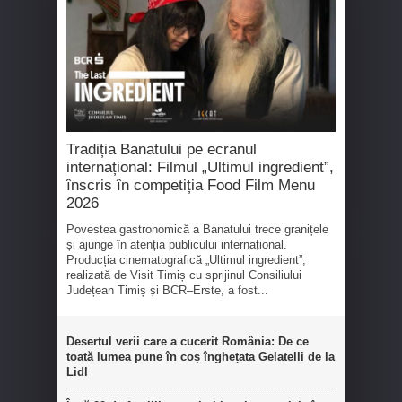
Tradiția Banatului pe ecranul
internațional: Filmul „Ultimul ingredient”,
înscris în competiția Food Film Menu
2026
Povestea gastronomică a Banatului trece granițele
și ajunge în atenția publicului internațional.
Producția cinematografică „Ultimul ingredient”,
realizată de Visit Timiș cu sprijinul Consiliului
Județean Timiș și BCR–Erste, a fost...
Desertul verii care a cucerit România: De ce
toată lumea pune în coș înghețata Gelatelli de la
Lidl