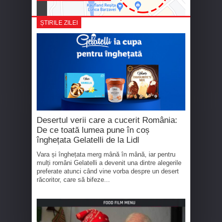
ȘTIRILE ZILEI
Desertul verii care a cucerit România:
De ce toată lumea pune în coș
înghețata Gelatelli de la Lidl
Vara și înghețata merg mână în mână, iar pentru
mulți români Gelatelli a devenit una dintre alegerile
preferate atunci când vine vorba despre un desert
răcoritor, care să bifeze...