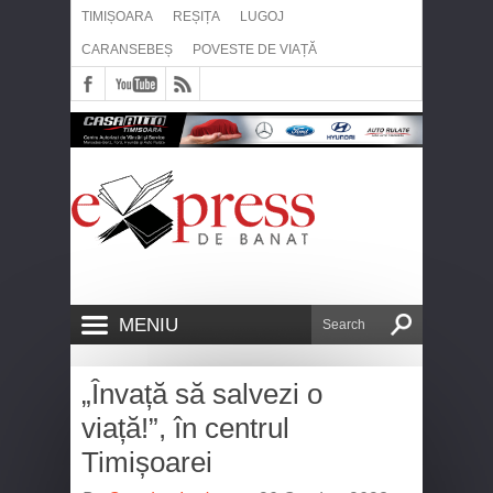
TIMIȘOARA
REȘIȚA
LUGOJ
CARANSEBEȘ
POVESTE DE VIAȚĂ
MENIU
„Învață să salvezi o
viață!”, în centrul
Timișoarei