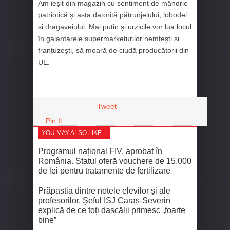
Am ieșit din magazin cu sentiment de mândrie
patriotică și asta datorită pătrunjelului, lobodei
și dragaveiului. Mai puțin și urzicile vor lua locul
în galantarele supermarketurilor nemțești și
franțuzești, să moară de ciudă producătorii din
UE.
Tweet
Pin It
YOU MAY ALSO LIKE...
Programul național FIV, aprobat în
România. Statul oferă vouchere de 15.000
de lei pentru tratamente de fertilizare
Prăpastia dintre notele elevilor și ale
profesorilor. Șeful ISJ Caraș-Severin
explică de ce toți dascălii primesc „foarte
bine”