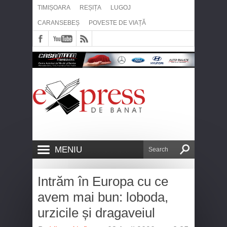
TIMIȘOARA
REȘIȚA
LUGOJ
CARANSEBEȘ
POVESTE DE VIAȚĂ
MENIU
Intrăm în Europa cu ce
avem mai bun: loboda,
urzicile și dragaveiul