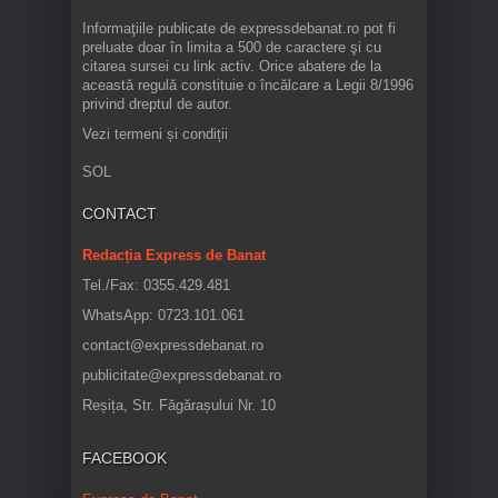
Informaţiile publicate de expressdebanat.ro pot fi
preluate doar în limita a 500 de caractere şi cu
citarea sursei cu link activ. Orice abatere de la
această regulă constituie o încălcare a Legii 8/1996
privind dreptul de autor.
Vezi termeni și condiții
SOL
CONTACT
Redacția Express de Banat
Tel./Fax: 0355.429.481
WhatsApp: 0723.101.061
contact@expressdebanat.ro
publicitate@expressdebanat.ro
Reșița, Str. Făgărașului Nr. 10
FACEBOOK