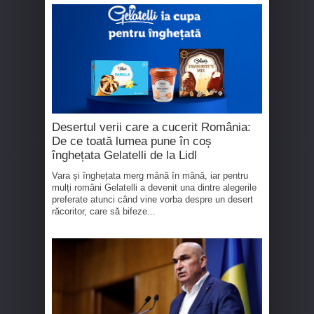
Desertul verii care a cucerit România:
De ce toată lumea pune în coș
înghețata Gelatelli de la Lidl
Vara și înghețata merg mână în mână, iar pentru
mulți români Gelatelli a devenit una dintre alegerile
preferate atunci când vine vorba despre un desert
răcoritor, care să bifeze...