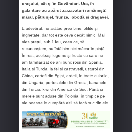
orașului, cât și în Govândari. Ura, în
galantare au apărut zarzavaturi românești:
mărar, pătrunjel, frunze, lobodă și dragavei.
E adevărat, nu arătau prea bine, ofilite și
înghețate, dar tot este ceva decât nimic. Mai
ales prețul, sub 1 leu, ceea ce, să
recunoaștem, nu întâlnim nici măcar în piață.
În rest, aceleași legume și fructe cu care ne-
am familiarizat de ani buni: roșii din Spania,
Italia și Turcia, la fel și castraveții, usturoi din
China, cartofi din Egipt, ardeii, în toate culorile,
din Ungaria, portocalele din Grecia, bananele
din Turcia, kiwi din America de Sud. Până și
merele sunt aduse din Polonia, în timp ce pe
ale noastre le cumpără alții să facă suc din ele.