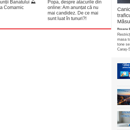
unții Banatului ⛰️
Popa, despre atacurile din
ra Comarnic
online: Am anunțat că nu
Canic
mai candidez. De ce mai
trafi
sunt luat în tunuri?!
Măsur
Roxana 
Restricț
masa to
tone se
Caraș-S