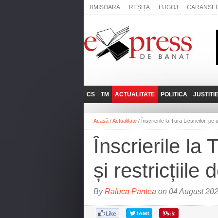
TIMIȘOARA
REȘIȚA
LUGOJ
CARANSE
CS
TM
ACTUALITATE
POLITICA
JUSTITI
REȘIȚA
LUGOJ
ADMINISTRATIE
EXPRESSLIVE
Acasă
/
Actualitate
/
Înscrierile la Tura Licuricilor, pe 
CARANSEBEȘ
TIMIȘOARA
NAȚIONAL
INTERVIURILE
EXPRESS
Înscrierile la 
ANINA
SOCIAL
BĂILE HERCULANE
UTILE
și restricțiile
BOCŞA
MOLDOVA NOUĂ
By
Raluca Pantea
on 04 August 202
ORAVIȚA
OȚELU ROŞU