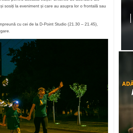
și și sosiți la eveniment și care au asupra lor o frontală sau
mpreună cu cei de la D-Point Studio (21.30 – 21.45),
rgare.