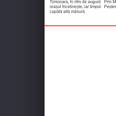
Timișoara, în ritm de august:
Prin M
orașul încetinește, iar timpul
Pește
capătă altă măsură