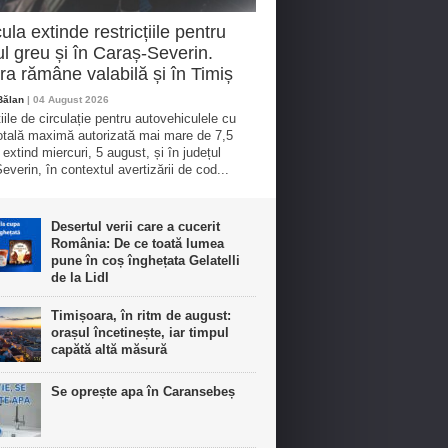
ula extinde restricțiile pentru
cul greu și în Caraș-Severin.
a rămâne valabilă și în Timiș
Bălan
| 04 August 2026
iile de circulație pentru autovehiculele cu
tală maximă autorizată mai mare de 7,5
 extind miercuri, 5 august, și în județul
everin, în contextul avertizării de cod...
Desertul verii care a cucerit
România: De ce toată lumea
pune în coș înghețata Gelatelli
de la Lidl
Timișoara, în ritm de august:
orașul încetinește, iar timpul
capătă altă măsură
Se oprește apa în Caransebeș