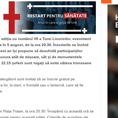
ediția cu numărul VII a Turei Licuricilor, eveniment
 în 5 august, de la ora 20.30. Înscrierile se închid
acest an își propune să deschidă participanților
 bucura atât de mișcare, cât și de monumentele
 – 22.15 șoferii sunt rugați să evite câteva tronsoane
lergătorii sunt invitați să se înscrie gratuit pe
 lor, la start, o frontală sau o lanternă, care să fie
e.
n Piața Traian, la ora 20.30. Începând cu această oră se
 create pentru această ediție. Criteriile de acordare ale