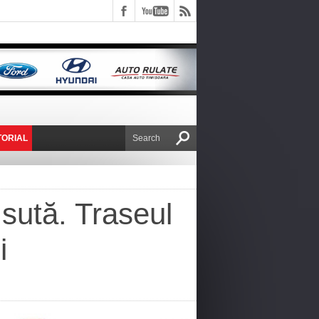
TORIAL
E VICTOR NAFIRU
a sută. Traseul
i