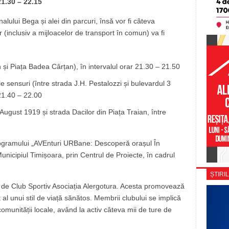
 21.30 – 22.15
lului Bega și alei din parcuri, însă vor fi câteva
 (inclusiv a mijloacelor de transport în comun) va fi
n și Piața Badea Cârțan), în intervalul orar 21.30 – 21.50
le sensuri (între strada J.H. Pestalozzi și bulevardul 3
 21.40 – 22.00
 August 1919 și strada Dacilor din Piața Traian, între
programului „AVEnturi URBane: Descoperă orașul În
nicipiul Timișoara, prin Centrul de Proiecte, în cadrul
ȘTIRIL
6 de Club Sportiv Asociația Alergotura. Acesta promovează
l unui stil de viață sănătos. Membrii clubului se implică
 comunității locale, având la activ câteva mii de ture de