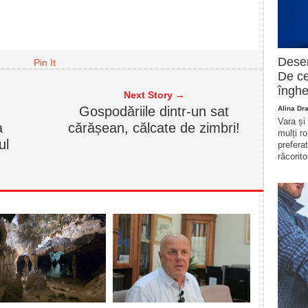
Deser
Pin It
De ce
înghe
Next Story →
Gospodăriile dintr-un sat
Alina Dr
Vara și
a
cărășean, călcate de zimbri!
mulți r
ul
prefera
răcorito