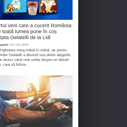
tul verii care a cucerit România:
 toată lumea pune în coș
țata Gelatelli de la Lidl
agomir
| 28 July 2026
 înghețata merg mână în mână, iar pentru
omâni Gelatelli a devenit una dintre alegerile
te atunci când vine vorba despre un desert
r, care să bifeze...