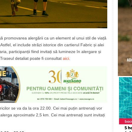
ă promovarea alergării ca un element al unui stil de viață
fel, el include străzi istorice din cartierul Fabric și alei
a, participanții fiind invitați să lumineze în alergare și
raseul detaliat poate fi consultat
aici
.
uricilor se va da la ora 22.00. Cei mai puțin antrenați vor
alerga aproximativ 2,5 km. Cei mai antrenați sunt invitați