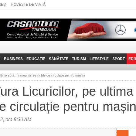
BEȘ
POVESTE DE VIAȚĂ
E
BUSINESS
EDUCAȚIE
SĂNĂTATE
TURISM
LIFESTYLE
SPORT
EDI
JOB-URI
PRIN MUNȚII
POVESTE DE VIAȚĂ
D
BANATULUI
ultima sută. Traseul și restricțiile de circulație pentru mașini
TEHNIT
VISIT CARAȘ-SEVERIN
Tura Licuricilor, pe ultim
FANTASTICUL BANAT
 de circulație pentru mașin
TRAVEL VLOG
2, ora 8:30 AM