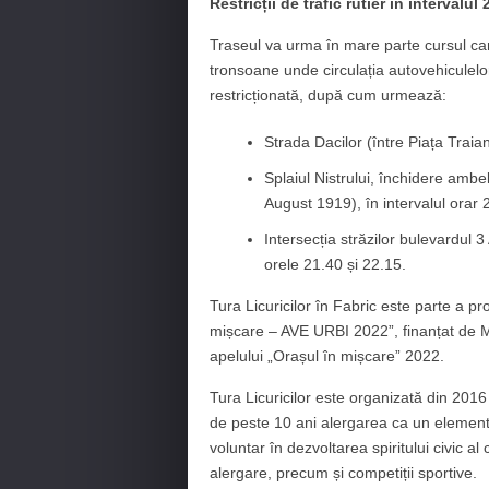
Restricții de trafic rutier în intervalul
Traseul va urma în mare parte cursul cana
tronsoane unde circulația autovehiculelor
restricționată, după cum urmează:
Strada Dacilor (între Piața Traia
Splaiul Nistrului, închidere ambe
August 1919), în intervalul orar
Intersecția străzilor bulevardul 3
orele 21.40 și 22.15.
Tura Licuricilor în Fabric este parte a 
mișcare – AVE URBI 2022”, finanțat de Mu
apelului „Orașul în mișcare” 2022.
Tura Licuricilor este organizată din 201
de peste 10 ani alergarea ca un element a
voluntar în dezvoltarea spiritului civic al
alergare, precum și competiții sportive.