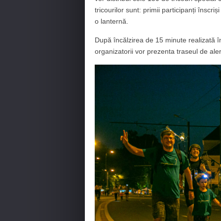
tricourilor sunt: primii participanți înscri
o lanternă.
După încălzirea de 15 minute realizată î
organizatorii vor prezenta traseul de ale