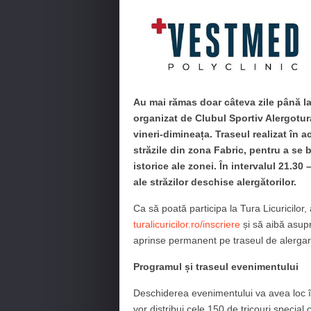
Au mai rămas doar câteva zile până la 
organizat de Clubul Sportiv Alergotura
vineri-dimineața. Traseul realizat în 
străzile din zona Fabric, pentru a se
istorice ale zonei. În intervalul 21.30
ale străzilor deschise alergătorilor.
Ca să poată participa la Tura Licuricilor, a
turalicuricilor.ro/inscriere
și să aibă asupra
aprinse permanent pe traseul de alergar
Programul și traseul evenimentului
Deschiderea evenimentului va avea loc î
vor distribui cele 150 de tricouri special