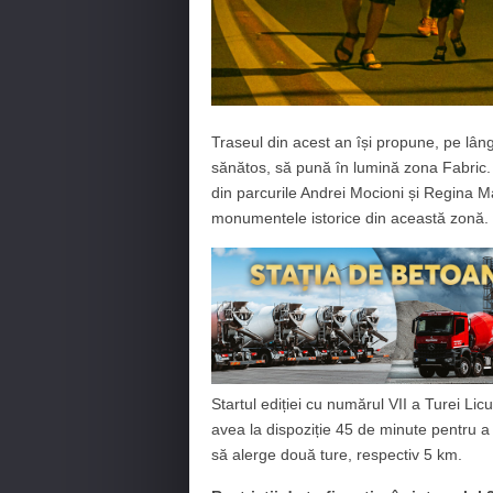
Traseul din acest an își propune, pe lâng
sănătos, să pună în lumină zona Fabric. Ast
din parcurile Andrei Mocioni și Regina Mari
monumentele istorice din această zonă. T
Startul ediției cu numărul VII a Turei Lic
avea la dispoziție 45 de minute pentru a 
să alerge două ture, respectiv 5 km.