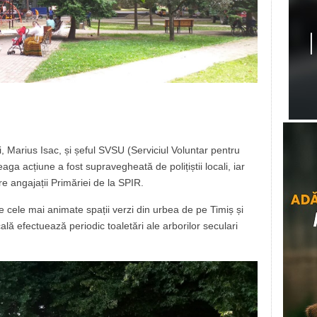
i, Marius Isac, și șeful SVSU (Serviciul Voluntar pentru
eaga acțiune a fost supravegheată de polițiștii locali, iar
tre angajații Primăriei de la SPIR.
e cele mai animate spații verzi din urbea de pe Timiș și
ală efectuează periodic toaletări ale arborilor seculari