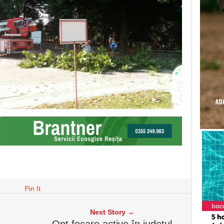
Pin It
Next Story →
Opt focare active în județul