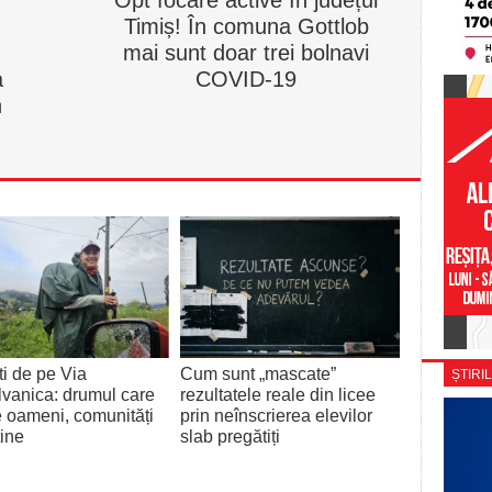
Timiș! În comuna Gottlob
mai sunt doar trei bolnavi
a
COVID-19
n
i de pe Via
Cum sunt „mascate”
ȘTIRIL
lvanica: drumul care
rezultatele reale din licee
 oameni, comunități
prin neînscrierea elevilor
tine
slab pregătiți