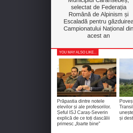
selectat de Federația
Română de Alpinism și
Escaladă pentru găzduire
Campionatului Național di
acest an
YOU MAY ALSO LIKE...
Prăpastia dintre notele
Poveșt
elevilor și ale profesorilor.
Transi
Șeful ISJ Caraș-Severin
unește
explică de ce toți dascălii
și des
primesc „foarte bine”