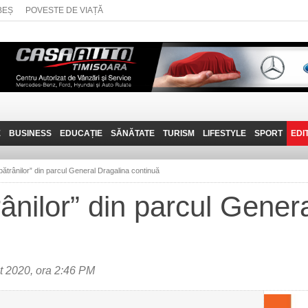
BEȘ
POVESTE DE VIAȚĂ
E
BUSINESS
EDUCAȚIE
SĂNĂTATE
TURISM
LIFESTYLE
SPORT
EDI
JOB-URI
PRIN MUNȚII
POVESTE DE VIAȚĂ
D
BANATULUI
 „bătrânilor” din parcul General Dragalina continuă
TEHNIT
VISIT CARAȘ-SEVERIN
trânilor” din parcul Gener
FANTASTICUL BANAT
TRAVEL VLOG
 2020, ora 2:46 PM