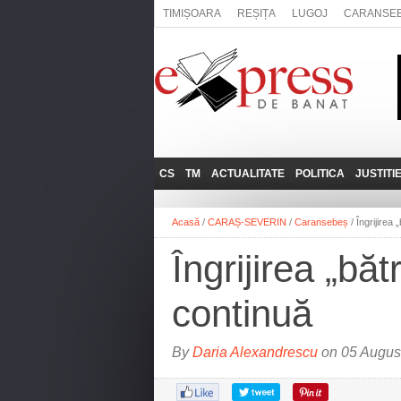
TIMIȘOARA
REȘIȚA
LUGOJ
CARANSE
CS
TM
ACTUALITATE
POLITICA
JUSTITI
REȘIȚA
LUGOJ
ADMINISTRATIE
EXPRESSLIVE
Acasă
/
CARAȘ-SEVERIN
/
Caransebeș
/
Îngrijirea
CARANSEBEȘ
TIMIȘOARA
NAȚIONAL
INTERVIURILE
EXPRESS
Îngrijirea „bă
ANINA
SOCIAL
BĂILE HERCULANE
UTILE
continuă
BOCŞA
MOLDOVA NOUĂ
By
Daria Alexandrescu
on 05 August
ORAVIȚA
OȚELU ROŞU