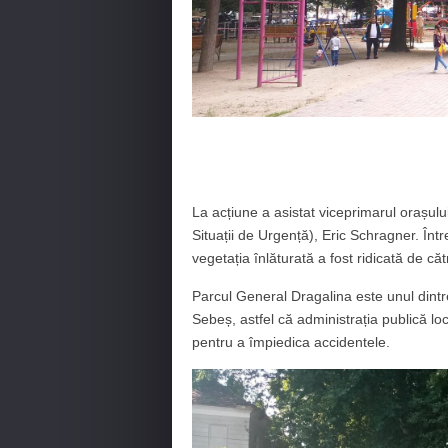
La acțiune a asistat viceprimarul orașulu
Situații de Urgență), Eric Schragner. Într
vegetația înlăturată a fost ridicată de că
Parcul General Dragalina este unul dintr
Sebeș, astfel că administrația publică loc
pentru a împiedica accidentele.