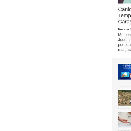
Canic
Tempe
Caraș
Roxana 
Meteorol
Județul
portoca
marți s