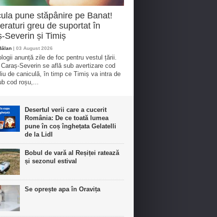
ula pune stăpânire pe Banat!
raturi greu de suportat în
-Severin și Timiș
Bălan
| 03 August 2026
ogii anunță zile de foc pentru vestul țării.
 Caraș-Severin se află sub avertizare cod
liu de caniculă, în timp ce Timiș va intra de
ub cod roșu,...
Desertul verii care a cucerit
România: De ce toată lumea
pune în coș înghețata Gelatelli
de la Lidl
Bobul de vară al Reșiței ratează
și sezonul estival
Se oprește apa în Oravița