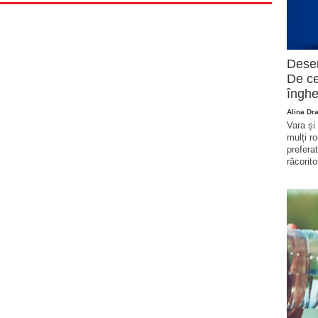
Deser
De ce
înghe
Alina Dr
Vara și
mulți r
prefera
răcorito