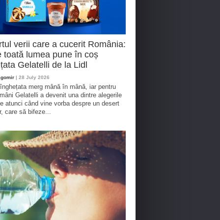
tul verii care a cucerit România:
 toată lumea pune în coș
țata Gelatelli de la Lidl
agomir
| 28 July 2026
 înghețata merg mână în mână, iar pentru
omâni Gelatelli a devenit una dintre alegerile
te atunci când vine vorba despre un desert
r, care să bifeze...