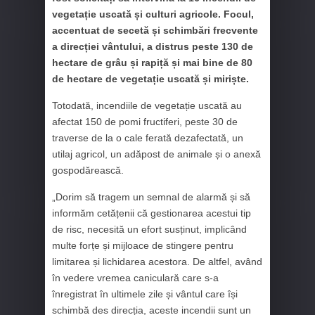
vegetație uscată și culturi agricole. Focul,
accentuat de secetă și schimbări frecvente
a direcției vântului, a distrus peste 130 de
hectare de grâu și rapiță și mai bine de 80
de hectare de vegetație uscată și miriște.
Totodată, incendiile de vegetație uscată au
afectat 150 de pomi fructiferi, peste 30 de
traverse de la o cale ferată dezafectată, un
utilaj agricol, un adăpost de animale și o anexă
gospodărească.
„Dorim să tragem un semnal de alarmă și să
informăm cetățenii că gestionarea acestui tip
de risc, necesită un efort susținut, implicând
multe forțe și mijloace de stingere pentru
limitarea și lichidarea acestora. De altfel, având
în vedere vremea caniculară care s-a
înregistrat în ultimele zile și vântul care își
schimbă des direcția, aceste incendii sunt un