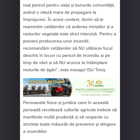
real pericol pentru viața și bunurile comunității,
având o viteză mare de propagare la
împrejurimi. În acest context, dorim să le
reamintim cetățenilor că arderea miriștilor și a
resturilor vegetale este strict interzisă. Pentru a
preveni producerea unor incendii,
recomandăm cetățenilor să NU utilizeze focul
deschis în locuri cu pericol de incendiu și pe
timp de vânt și să NU arunce la întâmplare
resturile de țigări”, este mesajul ISU Timiș.
Persoanele fizice și juridice care în această
perioadă recoltează culturile agricole trebuie să
manifeste multă prudență și să respecte cu
strictețe toate măsurile de prevenire și stingere
a incendiilor.