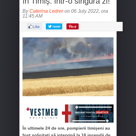
în Timiș. Într-o singură zi!
By
Caterina Ledrer
on 06 July 2022, ora
11:45 AM
În ultimele 24 de ore, pompierii timișeni au
fost solicitați să intervină la 16 incendii de