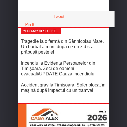
Tweet
Pin It
YOU MAY ALSO LIKE...
Tragedie la o fermă din Sânnicolau Mare.
Un bărbat a murit după ce un zid s-a
prăbușit peste el
Incendiu la Evidența Persoanelor din
Timișoara. Zeci de oameni
evacuați/UPDATE Cauza incendiului
Accident grav la Timișoara. Șofer blocat în
mașină după impactul cu un tramvai