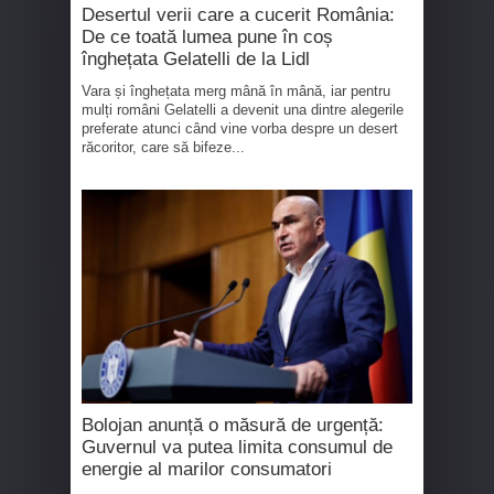
Desertul verii care a cucerit România:
De ce toată lumea pune în coș
înghețata Gelatelli de la Lidl
Vara și înghețata merg mână în mână, iar pentru
mulți români Gelatelli a devenit una dintre alegerile
preferate atunci când vine vorba despre un desert
răcoritor, care să bifeze...
Bolojan anunță o măsură de urgență:
Guvernul va putea limita consumul de
energie al marilor consumatori