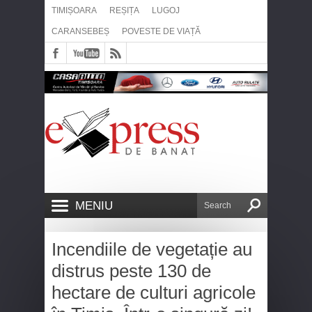
TIMIȘOARA
REȘIȚA
LUGOJ
CARANSEBEȘ
POVESTE DE VIAȚĂ
MENIU
Incendiile de vegetație au
distrus peste 130 de
hectare de culturi agricole