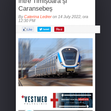
între Timișoara și
Caransebeș
By
Caterina Ledrer
on 14 July 2022, ora
12:30 PM