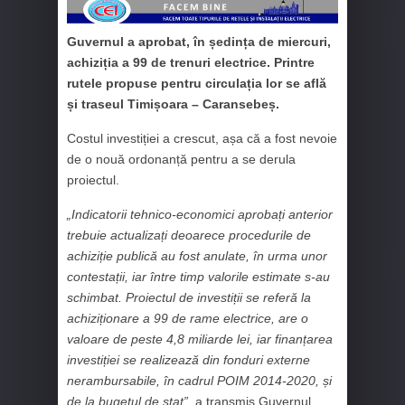
Guvernul a aprobat, în ședința de miercuri,
achiziția a 99 de trenuri electrice. Printre
rutele propuse pentru circulația lor se află
și traseul Timișoara – Caransebeș.
Costul investiției a crescut, așa că a fost nevoie
de o nouă ordonanță pentru a se derula
proiectul.
„Indicatorii tehnico-economici aprobați anterior
trebuie actualizați deoarece procedurile de
achiziție publică au fost anulate, în urma unor
contestații, iar între timp valorile estimate s-au
schimbat. Proiectul de investiții se referă la
achiziționare a 99 de rame electrice, are o
valoare de peste 4,8 miliarde lei, iar finanțarea
investiției se realizează din fonduri externe
nerambursabile, în cadrul POIM 2014-2020, și
de la bugetul de stat”
, a transmis Guvernul.