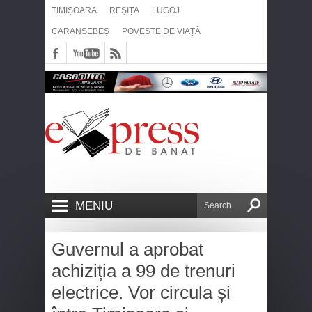
TIMIȘOARA
REȘIȚA
LUGOJ
CARANSEBEȘ
POVESTE DE VIAȚĂ
MENIU
Guvernul a aprobat
achiziția a 99 de trenuri
electrice. Vor circula și