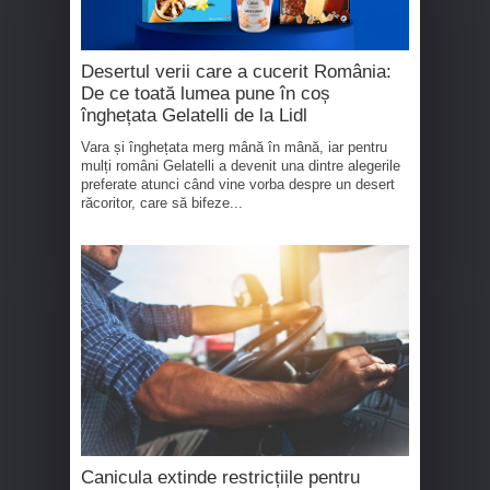
Desertul verii care a cucerit România:
De ce toată lumea pune în coș
înghețata Gelatelli de la Lidl
Vara și înghețata merg mână în mână, iar pentru
mulți români Gelatelli a devenit una dintre alegerile
preferate atunci când vine vorba despre un desert
răcoritor, care să bifeze...
Canicula extinde restricțiile pentru