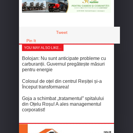
Tweet
Pin It
YOU MAY ALSO LIKE...
Bolojan: Nu sunt anticipate probleme cu
carburanții. Guvernul pregătește măsuri
pentru energie
Colosul de oțel din centrul Reșiței și-a
început transformarea!
Goja a schimbat „tratamentul” spitalului
din Oțelu Roșu! A ales managementul
corporatist!