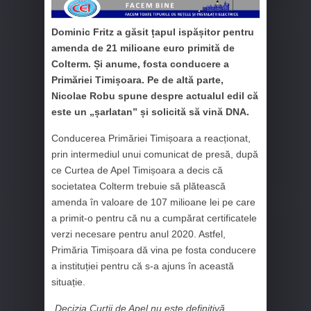
Dominic Fritz a găsit țapul ispășitor pentru
amenda de 21 milioane euro primită de
Colterm. Și anume, fosta conducere a
Primăriei Timișoara. Pe de altă parte,
Nicolae Robu spune despre actualul edil că
este un „șarlatan” și solicită să vină DNA.
Conducerea Primăriei Timișoara a reacționat,
prin intermediul unui comunicat de presă, după
ce Curtea de Apel Timișoara a decis că
societatea Colterm trebuie să plătească
amenda în valoare de 107 milioane lei pe care
a primit-o pentru că nu a cumpărat certificatele
verzi necesare pentru anul 2020. Astfel,
Primăria Timișoara dă vina pe fosta conducere
a instituției pentru că s-a ajuns în această
situație.
„
Decizia Curții de Apel nu este definitivă.