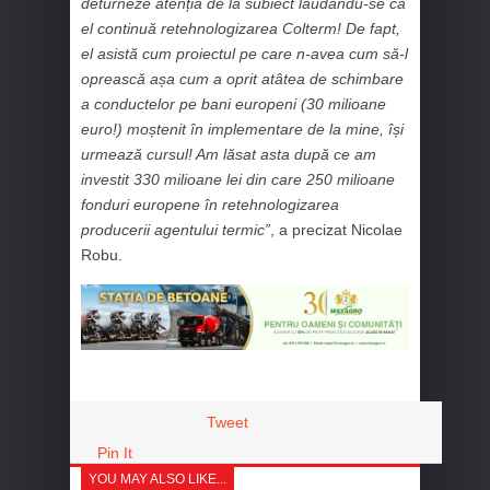
deturneze atenția de la subiect lăudându-se că
el continuă retehnologizarea Colterm! De fapt,
el asistă cum proiectul pe care n-avea cum să-l
oprească așa cum a oprit atâtea de schimbare
a conductelor pe bani europeni (30 milioane
euro!) moștenit în implementare de la mine, își
urmează cursul! Am lăsat asta după ce am
investit 330 milioane lei din care 250 milioane
fonduri europene în retehnologizarea
producerii agentului termic”
, a precizat Nicolae
Robu.
Tweet
Pin It
YOU MAY ALSO LIKE...