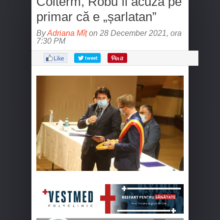
Colterm, Robu îl acuză pe
primar că e „șarlatan”
By
Adriana Mîț
on 28 December 2021, ora
7:30 PM