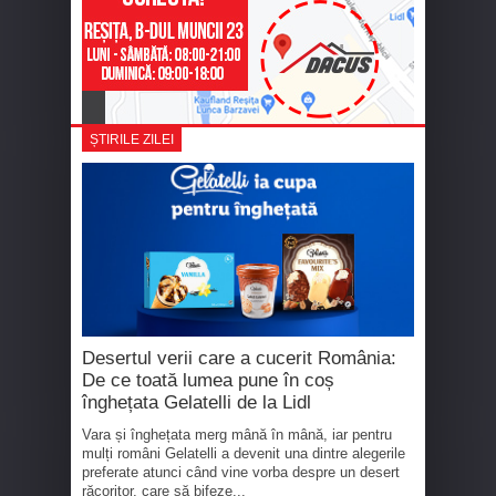
ȘTIRILE ZILEI
Desertul verii care a cucerit România:
De ce toată lumea pune în coș
înghețata Gelatelli de la Lidl
Vara și înghețata merg mână în mână, iar pentru
mulți români Gelatelli a devenit una dintre alegerile
preferate atunci când vine vorba despre un desert
răcoritor, care să bifeze...