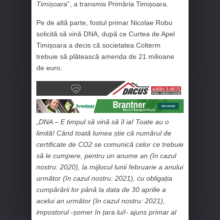
Timișoara
”, a transmis Primăria Timișoara.
Pe de altă parte, fostul primar Nicolae Robu
solicită să vină DNA, după ce Curtea de Apel
Timișoara a decis că societatea Colterm
trebuie să plătească amenda de 21 milioane
de euro.
„
DNA – E timpul să vină să îl ia! Toate au o
limită! Când toată lumea știe că numărul de
certificate de CO2 se comunică celor ce trebuie
să le cumpere, pentru un anume an (în cazul
nostru: 2020), la mijlocul lunii februarie a anului
următor (în cazul nostru: 2021), cu obligația
cumpărării lor până la data de 30 aprilie a
acelui an următor (în cazul nostru: 2021),
impostorul -șomer în țara lui!- ajuns primar al