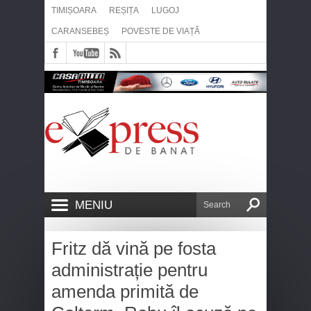
TIMIȘOARA
REȘIȚA
LUGOJ
CARANSEBEȘ
POVESTE DE VIAȚĂ
MENIU
Fritz dă vină pe fosta
administrație pentru
amenda primită de