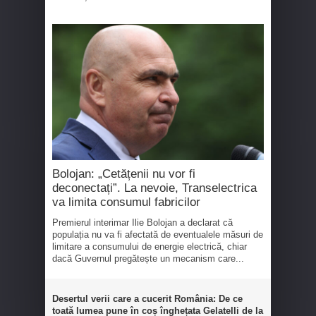
Bolojan: „Cetățenii nu vor fi
deconectați”. La nevoie, Transelectrica
va limita consumul fabricilor
Premierul interimar Ilie Bolojan a declarat că
populația nu va fi afectată de eventualele măsuri de
limitare a consumului de energie electrică, chiar
dacă Guvernul pregătește un mecanism care...
Desertul verii care a cucerit România: De ce
toată lumea pune în coș înghețata Gelatelli de la