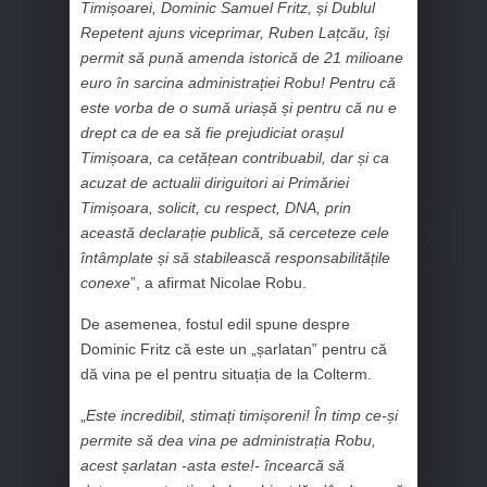
Timișoarei, Dominic Samuel Fritz, și Dublul
Repetent ajuns viceprimar, Ruben Lațcău, își
permit să pună amenda istorică de 21 milioane
euro în sarcina administrației Robu! Pentru că
este vorba de o sumă uriașă și pentru că nu e
drept ca de ea să fie prejudiciat orașul
Timișoara, ca cetățean contribuabil, dar și ca
acuzat de actualii diriguitori ai Primăriei
Timișoara, solicit, cu respect, DNA, prin
această declarație publică, să cerceteze cele
întâmplate și să stabilească responsabilitățile
conexe
”, a afirmat Nicolae Robu.
De asemenea, fostul edil spune despre
Dominic Fritz că este un „șarlatan” pentru că
dă vina pe el pentru situația de la Colterm.
„
Este incredibil, stimați timișoreni! În timp ce-și
permite să dea vina pe administrația Robu,
acest șarlatan -asta este!- încearcă să